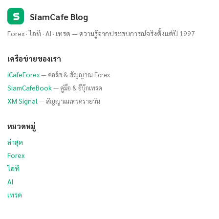
S
SiamCafe Blog
Forex · ไอที · AI · เทรด — ความรู้จากประสบการณ์จริงตั้งแต่ปี 1997
เครือข่ายของเรา
iCafeForex
— คอร์ส & สัญญาณ Forex
SiamCafeBook
— คู่มือ & อีบุ๊กเทรด
XM Signal
— สัญญาณเทรดรายวัน
หมวดหมู่
ล่าสุด
Forex
ไอที
AI
เทรด