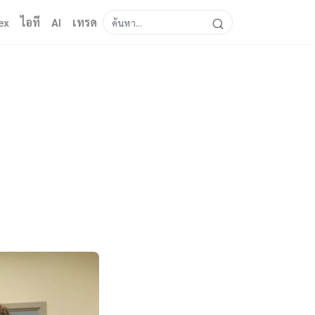
ex
ไอที
AI
เทรด