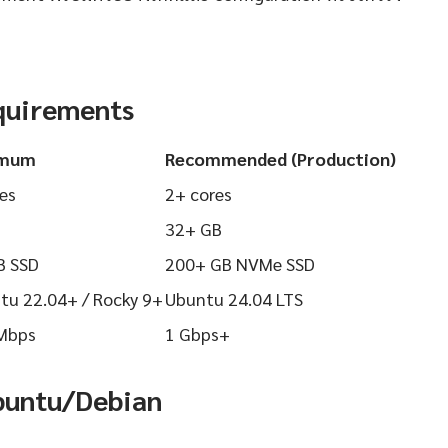
quirements
imum
Recommended (Production)
es
2+ cores
32+ GB
B SSD
200+ GB NVMe SSD
tu 22.04+ / Rocky 9+
Ubuntu 24.04 LTS
Mbps
1 Gbps+
Ubuntu/Debian