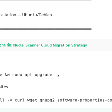
═════════════════════════════
stallation — Ubuntu/Debian
═════════════════════════════
อ่านต่อ: Nuclei Scanner Cloud Migration Strategy
e && sudo apt upgrade -y
sites
ll -y curl wget gnupg2 software-properties-c