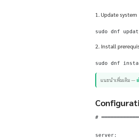
1. Update system
sudo dnf updat
2. Install prerequi
sudo dnf insta
แนะนำเพิ่มเติม —
อ
Configurat
# ════════════
server:
