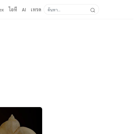
ex
ไอที
AI
เทรด