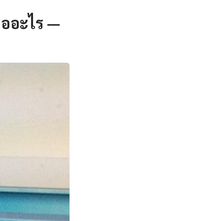
คืออะไร —