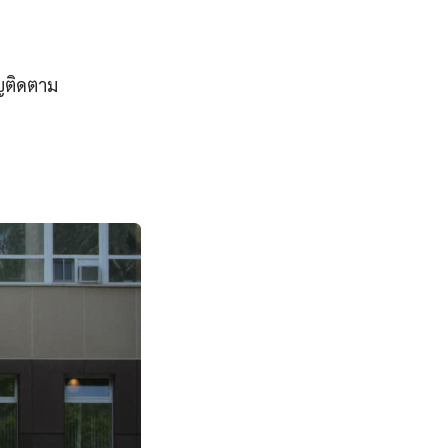
ญติดตาม