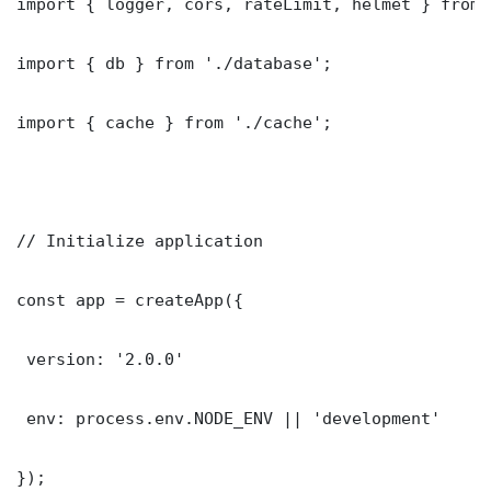
import { logger, cors, rateLimit, helmet } from 
import { db } from './database';

import { cache } from './cache';

// Initialize application

const app = createApp({

 version: '2.0.0'

 env: process.env.NODE_ENV || 'development'

});
