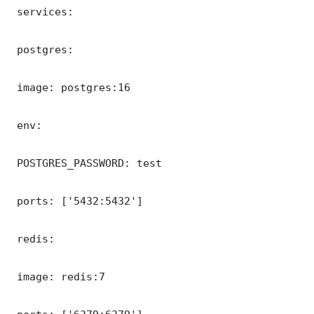
 services:

 postgres:

 image: postgres:16

 env:

 POSTGRES_PASSWORD: test

 ports: ['5432:5432']

 redis:

 image: redis:7
