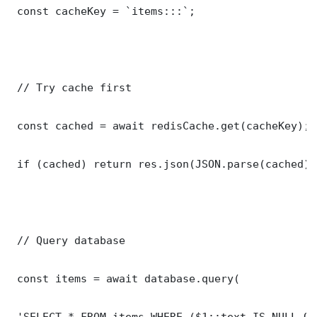
 const cacheKey = `items:::`;

 // Try cache first

 const cached = await redisCache.get(cacheKey);

 if (cached) return res.json(JSON.parse(cached));
 // Query database

 const items = await database.query(

 'SELECT * FROM items WHERE ($1::text IS NULL OR