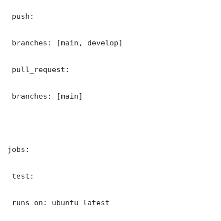
 push:

 branches: [main, develop]

 pull_request:

 branches: [main]

jobs:

 test:

 runs-on: ubuntu-latest
