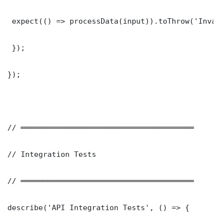
 expect(() => processData(input)).toThrow('Inval
 });

});

// ═══════════════════════════════════════

// Integration Tests

// ═══════════════════════════════════════

describe('API Integration Tests', () => {
