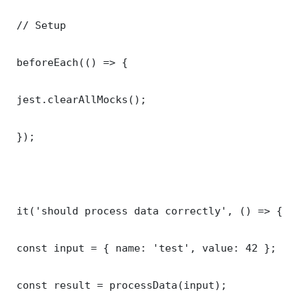
 // Setup

 beforeEach(() => {

 jest.clearAllMocks();

 });

 it('should process data correctly', () => {

 const input = { name: 'test', value: 42 };

 const result = processData(input);
