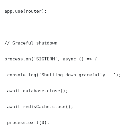
app.use(router);

// Graceful shutdown

process.on('SIGTERM', async () => {

 console.log('Shutting down gracefully...');

 await database.close();

 await redisCache.close();

 process.exit(0);
