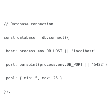
// Database connection

const database = db.connect({

 host: process.env.DB_HOST || 'localhost'

 port: parseInt(process.env.DB_PORT || '5432')

 pool: { min: 5, max: 25 }

});
