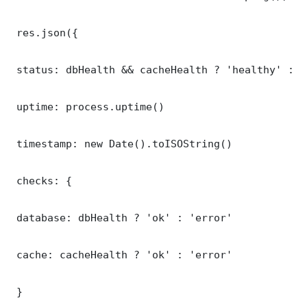
 res.json({

 status: dbHealth && cacheHealth ? 'healthy' : '
 uptime: process.uptime()

 timestamp: new Date().toISOString()

 checks: {

 database: dbHealth ? 'ok' : 'error'

 cache: cacheHealth ? 'ok' : 'error'

 }
