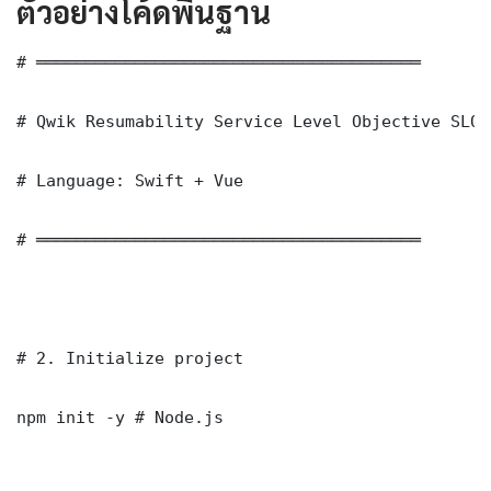
ตัวอย่างโค้ดพื้นฐาน
# ═══════════════════════════════════════

# Qwik Resumability Service Level Objective SLO 
# Language: Swift + Vue

# ═══════════════════════════════════════

# 2. Initialize project

npm init -y # Node.js
