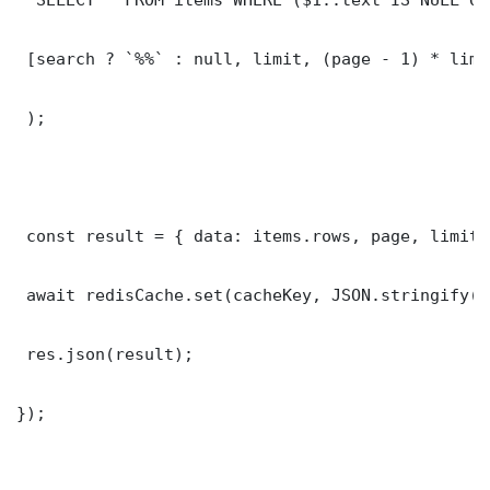
 [search ? `%%` : null, limit, (page - 1) * limit
 );

 const result = { data: items.rows, page, limit,
 await redisCache.set(cacheKey, JSON.stringify(r
 res.json(result);

});
