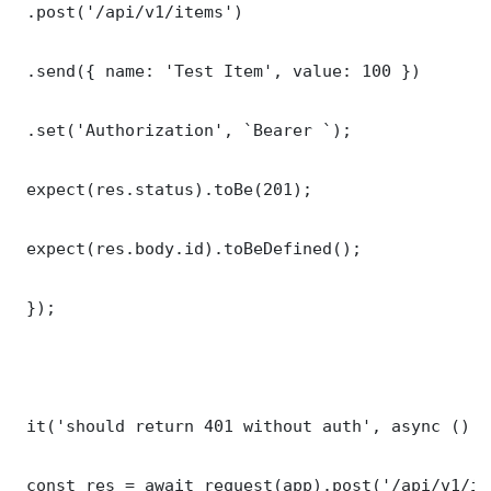
 .post('/api/v1/items')

 .send({ name: 'Test Item', value: 100 })

 .set('Authorization', `Bearer `);

 expect(res.status).toBe(201);

 expect(res.body.id).toBeDefined();

 });

 it('should return 401 without auth', async () =>
 const res = await request(app).post('/api/v1/it