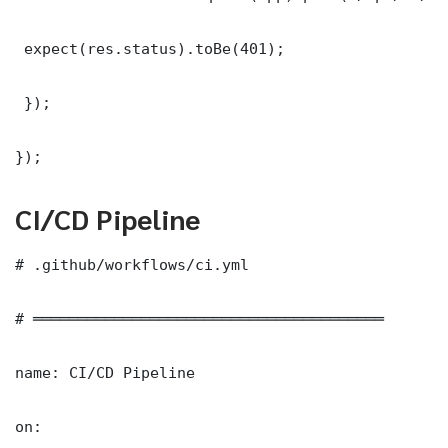
 expect(res.status).toBe(401);

 });

});
CI/CD Pipeline
# .github/workflows/ci.yml

# ═══════════════════════════════════════

name: CI/CD Pipeline

on:
