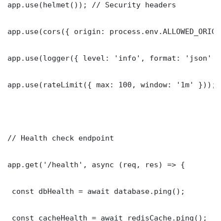
app.use(helmet()); // Security headers

app.use(cors({ origin: process.env.ALLOWED_ORIGI
app.use(logger({ level: 'info', format: 'json' })
app.use(rateLimit({ max: 100, window: '1m' }));

// Health check endpoint

app.get('/health', async (req, res) => {

 const dbHealth = await database.ping();

 const cacheHealth = await redisCache.ping();
