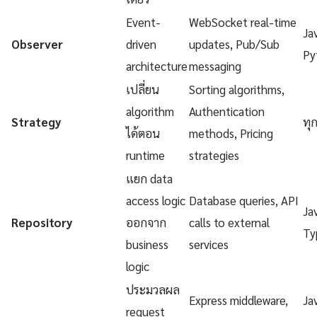
Event-
WebSocket real-time
Ja
Observer
driven
updates, Pub/Sub
Py
architecture
messaging
เปลี่ยน
Sorting algorithms,
algorithm
Authentication
Strategy
ทุ
ได้ตอน
methods, Pricing
runtime
strategies
แยก data
access logic
Database queries, API
Ja
Repository
ออกจาก
calls to external
Ty
business
services
logic
ประมวลผล
Express middleware,
Ja
request