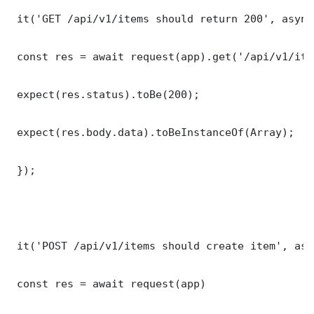
 it('GET /api/v1/items should return 200', async
 const res = await request(app).get('/api/v1/item
 expect(res.status).toBe(200);

 expect(res.body.data).toBeInstanceOf(Array);

 });

 it('POST /api/v1/items should create item', asy
 const res = await request(app)
