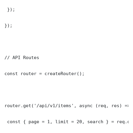
 });

});

// API Routes

const router = createRouter();

router.get('/api/v1/items', async (req, res) => {
 const { page = 1, limit = 20, search } = req.que