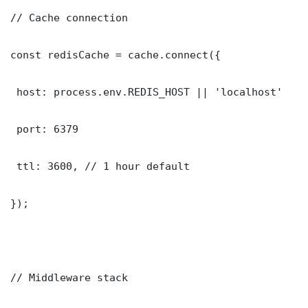
// Cache connection

const redisCache = cache.connect({

 host: process.env.REDIS_HOST || 'localhost'

 port: 6379

 ttl: 3600, // 1 hour default

});

// Middleware stack
