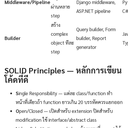
Middleware/Pipeline
Django middleware,
Py
ผ่านหลาย
ASP.NET pipeline
C
step
สร้าง
Query builder, Form
complex
Ja
Builder
builder, Report
object ทีละ
Ty
generator
step
SOLID Principles — หลักการเขียน
โค้ดที่ดี
S
ingle Responsibility — แต่ละ class/function ทำ
หน้าที่เดียวถ้า function ยาวเกิน 20 บรรทัดควรแยกออก
O
pen/Closed — เปิดสำหรับ extension ปิดสำหรับ
modification ใช้ interface/abstract class