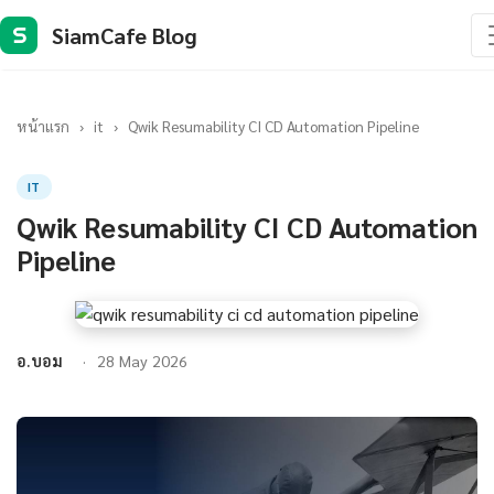
SiamCafe Blog
S
หน้าแรก
›
it
›
Qwik Resumability CI CD Automation Pipeline
IT
Qwik Resumability CI CD Automation
Pipeline
อ.บอม
28 May 2026