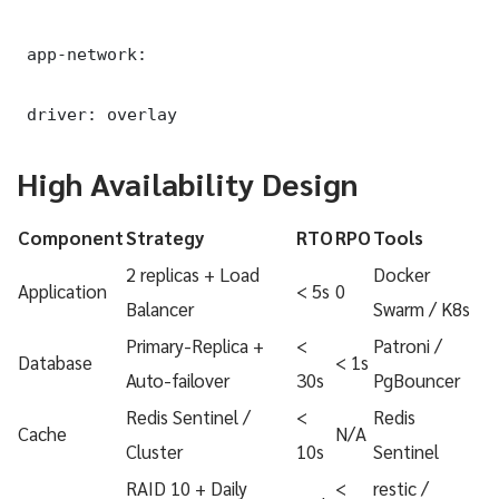
 app-network:

 driver: overlay
High Availability Design
Component
Strategy
RTO
RPO
Tools
2 replicas + Load
Docker
Application
< 5s
0
Balancer
Swarm / K8s
Primary-Replica +
<
Patroni /
Database
< 1s
Auto-failover
30s
PgBouncer
Redis Sentinel /
<
Redis
Cache
N/A
Cluster
10s
Sentinel
RAID 10 + Daily
<
restic /