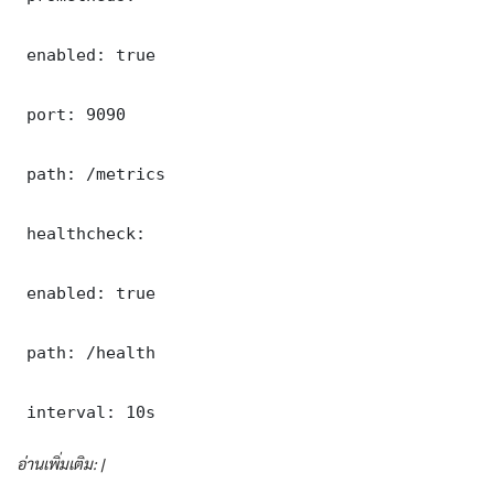
 enabled: true

 port: 9090

 path: /metrics

 healthcheck:

 enabled: true

 path: /health

 interval: 10s
อ่านเพิ่มเติม: |