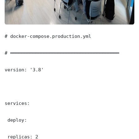
# docker-compose.production.yml

# ═══════════════════════════════════════

version: '3.8'

services:

 deploy:

 replicas: 2
