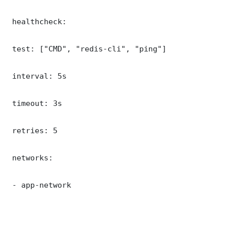
 healthcheck:

 test: ["CMD", "redis-cli", "ping"]

 interval: 5s

 timeout: 3s

 retries: 5

 networks:

 - app-network
