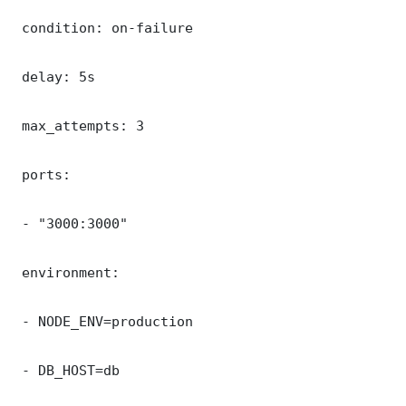
 condition: on-failure

 delay: 5s

 max_attempts: 3

 ports:

 - "3000:3000"

 environment:

 - NODE_ENV=production

 - DB_HOST=db
