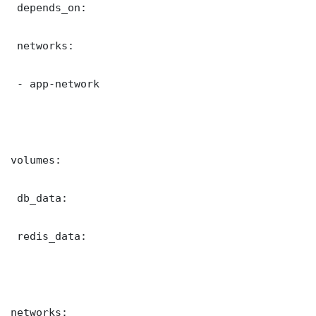
 depends_on:

 networks:

 - app-network

volumes:

 db_data:

 redis_data:

networks:
