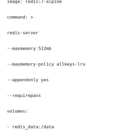
 image: redis:7-alpine

 command: >

 redis-server

 --maxmemory 512mb

 --maxmemory-policy allkeys-lru

 --appendonly yes

 --requirepass 

 volumes:

 - redis_data:/data
