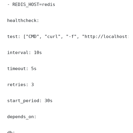
 - REDIS_HOST=redis

 healthcheck:

 test: ["CMD", "curl", "-f", "http://localhost:3
 interval: 10s

 timeout: 5s

 retries: 3

 start_period: 30s

 depends_on:

 db:
