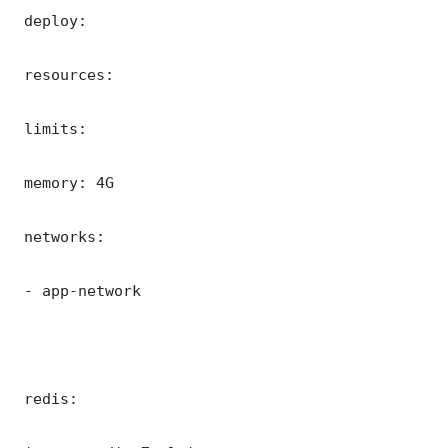
 deploy:

 resources:

 limits:

 memory: 4G

 networks:

 - app-network

 redis:
