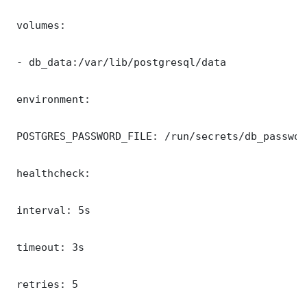
 volumes:

 - db_data:/var/lib/postgresql/data

 environment:

 POSTGRES_PASSWORD_FILE: /run/secrets/db_password
 healthcheck:

 interval: 5s

 timeout: 3s

 retries: 5
