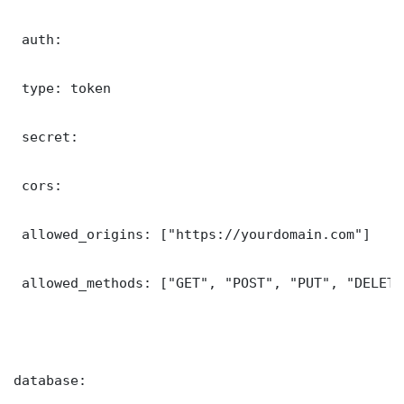
 auth:

 type: token

 secret: 

 cors:

 allowed_origins: ["https://yourdomain.com"]

 allowed_methods: ["GET", "POST", "PUT", "DELETE"
database:
