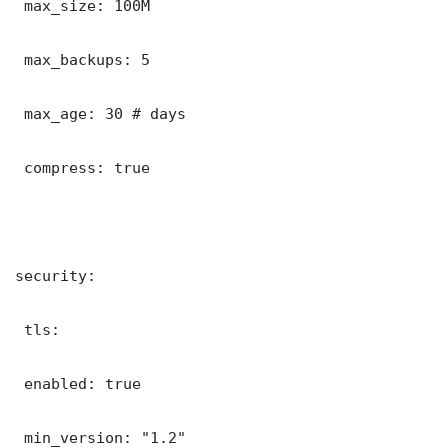
 max_size: 100M

 max_backups: 5

 max_age: 30 # days

 compress: true

security:

 tls:

 enabled: true

 min_version: "1.2"
