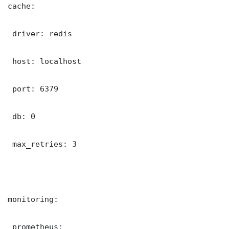
cache:

 driver: redis

 host: localhost

 port: 6379

 db: 0

 max_retries: 3

monitoring:

 prometheus:
