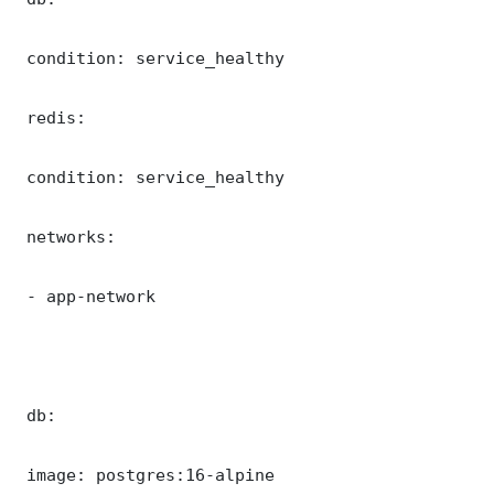
 condition: service_healthy

 redis:

 condition: service_healthy

 networks:

 - app-network

 db:

 image: postgres:16-alpine
