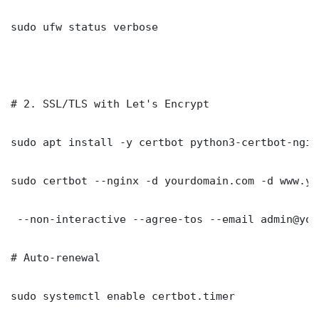
sudo ufw status verbose

# 2. SSL/TLS with Let's Encrypt

sudo apt install -y certbot python3-certbot-nginx
sudo certbot --nginx -d yourdomain.com -d www.yo
 --non-interactive --agree-tos --email admin@you
# Auto-renewal

sudo systemctl enable certbot.timer
