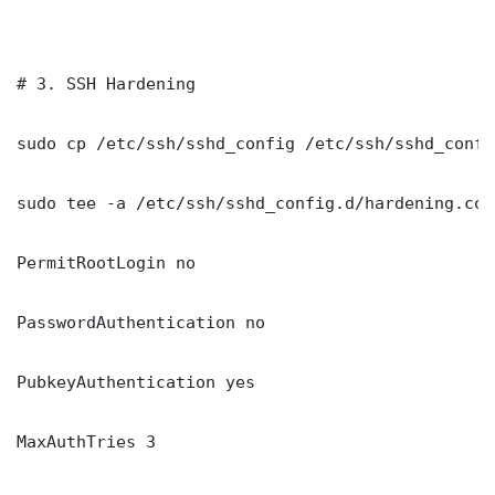
# 3. SSH Hardening

sudo cp /etc/ssh/sshd_config /etc/ssh/sshd_config
sudo tee -a /etc/ssh/sshd_config.d/hardening.con
PermitRootLogin no

PasswordAuthentication no

PubkeyAuthentication yes

MaxAuthTries 3
