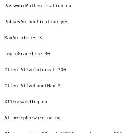
PasswordAuthentication no

PubkeyAuthentication yes

MaxAuthTries 3

LoginGraceTime 30

ClientAliveInterval 300

ClientAliveCountMax 2

X11Forwarding no

AllowTcpForwarding no
