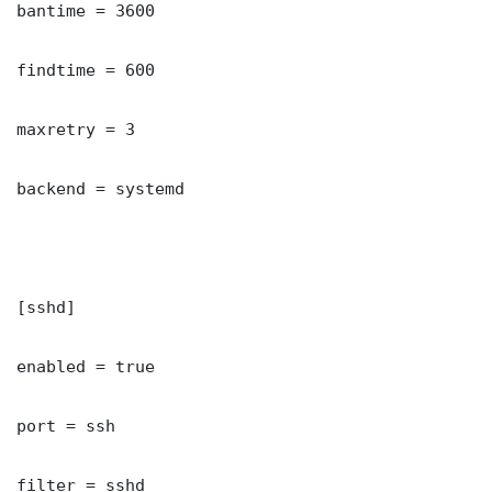
bantime = 3600

findtime = 600

maxretry = 3

backend = systemd

[sshd]

enabled = true

port = ssh

filter = sshd
