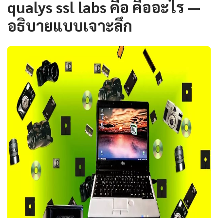
qualys ssl labs คือ คืออะไร —
อธิบายแบบเจาะลึก