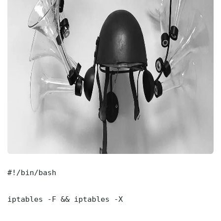
#!/bin/bash

iptables -F && iptables -X
