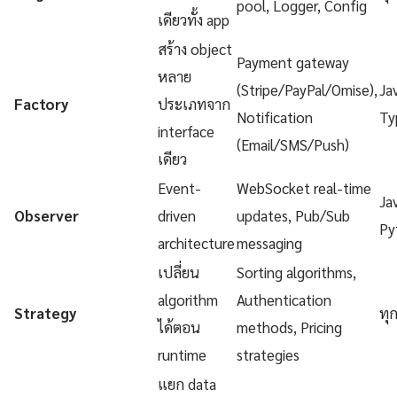
pool, Logger, Config
เดียวทั้ง app
สร้าง object
Payment gateway
หลาย
(Stripe/PayPal/Omise),
Ja
Factory
ประเภทจาก
Notification
Ty
interface
(Email/SMS/Push)
เดียว
Event-
WebSocket real-time
Ja
Observer
driven
updates, Pub/Sub
Py
architecture
messaging
เปลี่ยน
Sorting algorithms,
algorithm
Authentication
Strategy
ทุ
ได้ตอน
methods, Pricing
runtime
strategies
แยก data