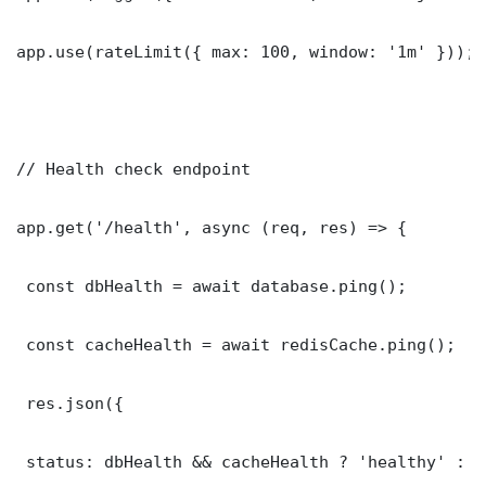
app.use(rateLimit({ max: 100, window: '1m' }));

// Health check endpoint

app.get('/health', async (req, res) => {

 const dbHealth = await database.ping();

 const cacheHealth = await redisCache.ping();

 res.json({

 status: dbHealth && cacheHealth ? 'healthy' : '