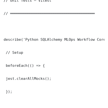
// Unit Tests — Vitest

// ═══════════════════════════════════════

describe('Python SQLAlchemy MLOps Workflow Core 
 // Setup

 beforeEach(() => {

 jest.clearAllMocks();

 });
