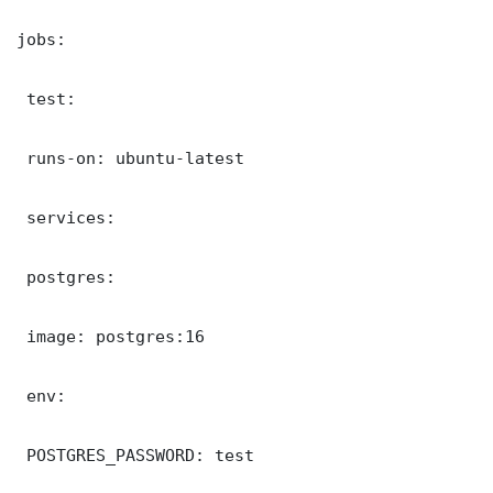
jobs:

 test:

 runs-on: ubuntu-latest

 services:

 postgres:

 image: postgres:16

 env:

 POSTGRES_PASSWORD: test
