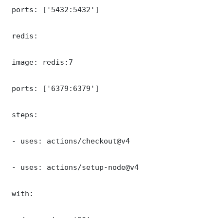
 ports: ['5432:5432']

 redis:

 image: redis:7

 ports: ['6379:6379']

 steps:

 - uses: actions/checkout@v4

 - uses: actions/setup-node@v4

 with:
