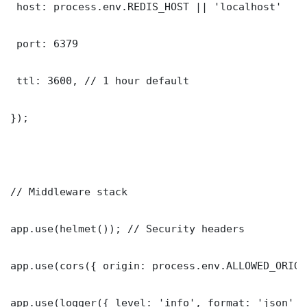
 host: process.env.REDIS_HOST || 'localhost'

 port: 6379

 ttl: 3600, // 1 hour default

});

// Middleware stack

app.use(helmet()); // Security headers

app.use(cors({ origin: process.env.ALLOWED_ORIGI
app.use(logger({ level: 'info', format: 'json' })