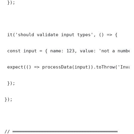
 });

 it('should validate input types', () => {

 const input = { name: 123, value: 'not a number'
 expect(() => processData(input)).toThrow('Inval
 });

});

// ═══════════════════════════════════════
