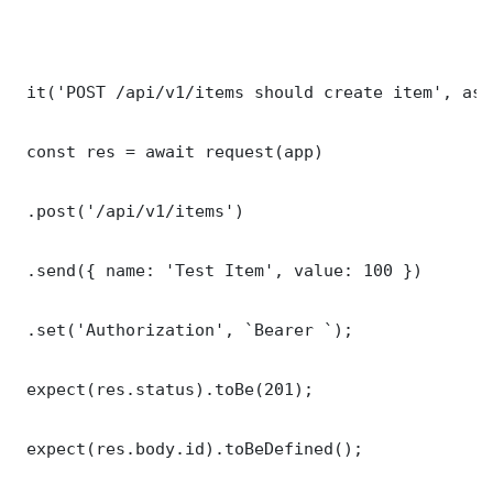
 it('POST /api/v1/items should create item', asy
 const res = await request(app)

 .post('/api/v1/items')

 .send({ name: 'Test Item', value: 100 })

 .set('Authorization', `Bearer `);

 expect(res.status).toBe(201);

 expect(res.body.id).toBeDefined();
