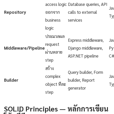
access logic
Database queries, API
Ja
Repository
ออกจาก
calls to external
Ty
business
services
logic
ประมวลผล
Express middleware,
Ja
request
Middleware/Pipeline
Django middleware,
Py
ผ่านหลาย
ASP.NET pipeline
C
step
สร้าง
Query builder, Form
complex
Ja
Builder
builder, Report
object ทีละ
Ty
generator
step
SOLID Principles — หลักการเขียน