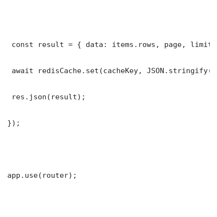
 const result = { data: items.rows, page, limit,
 await redisCache.set(cacheKey, JSON.stringify(r
 res.json(result);

});

app.use(router);
