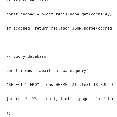
 const cached = await redisCache.get(cacheKey);

 if (cached) return res.json(JSON.parse(cached));
 // Query database

 const items = await database.query(

 'SELECT * FROM items WHERE ($1::text IS NULL OR
 [search ? `%%` : null, limit, (page - 1) * limit
 );
