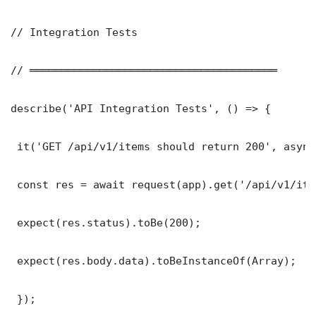
// Integration Tests

// ═══════════════════════════════════════

describe('API Integration Tests', () => {

 it('GET /api/v1/items should return 200', async
 const res = await request(app).get('/api/v1/item
 expect(res.status).toBe(200);

 expect(res.body.data).toBeInstanceOf(Array);

 });
