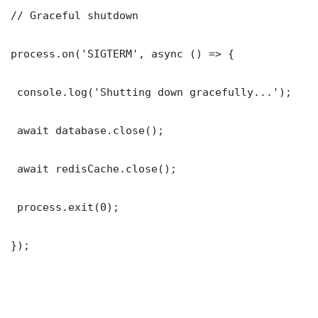
// Graceful shutdown

process.on('SIGTERM', async () => {

 console.log('Shutting down gracefully...');

 await database.close();

 await redisCache.close();

 process.exit(0);

});
