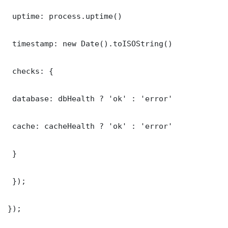
 uptime: process.uptime()

 timestamp: new Date().toISOString()

 checks: {

 database: dbHealth ? 'ok' : 'error'

 cache: cacheHealth ? 'ok' : 'error'

 }

 });

});
