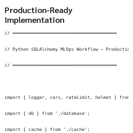
Production-Ready
Implementation
// ═══════════════════════════════════════

// Python SQLAlchemy MLOps Workflow — Production
// ═══════════════════════════════════════

import { logger, cors, rateLimit, helmet } from 
import { db } from './database';

import { cache } from './cache';
