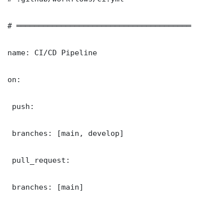
# ═══════════════════════════════════════

name: CI/CD Pipeline

on:

 push:

 branches: [main, develop]

 pull_request:

 branches: [main]
