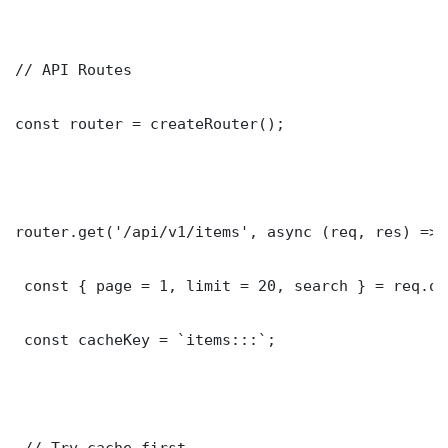
// API Routes

const router = createRouter();

router.get('/api/v1/items', async (req, res) => {
 const { page = 1, limit = 20, search } = req.que
 const cacheKey = `items:::`;

 // Try cache first
