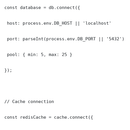
const database = db.connect({

 host: process.env.DB_HOST || 'localhost'

 port: parseInt(process.env.DB_PORT || '5432')

 pool: { min: 5, max: 25 }

});

// Cache connection

const redisCache = cache.connect({
