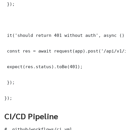
 });

 it('should return 401 without auth', async () =>
 const res = await request(app).post('/api/v1/it
 expect(res.status).toBe(401);

 });

});
CI/CD Pipeline
# .github/workflows/ci.yml
