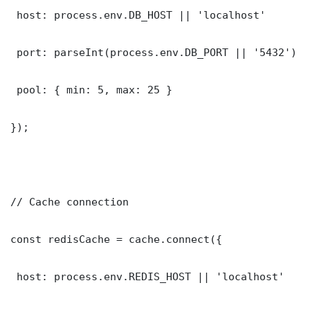
 host: process.env.DB_HOST || 'localhost'

 port: parseInt(process.env.DB_PORT || '5432')

 pool: { min: 5, max: 25 }

});

// Cache connection

const redisCache = cache.connect({

 host: process.env.REDIS_HOST || 'localhost'
