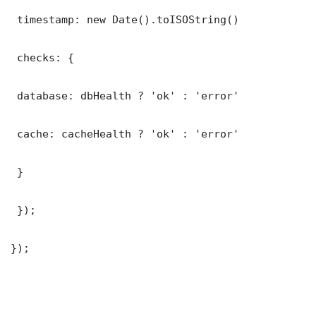
 timestamp: new Date().toISOString()

 checks: {

 database: dbHealth ? 'ok' : 'error'

 cache: cacheHealth ? 'ok' : 'error'

 }

 });

});
