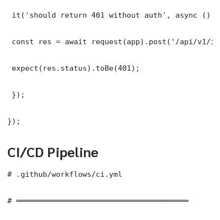
 it('should return 401 without auth', async () =>
 const res = await request(app).post('/api/v1/it
 expect(res.status).toBe(401);

 });

});
CI/CD Pipeline
# .github/workflows/ci.yml

# ═══════════════════════════════════════
