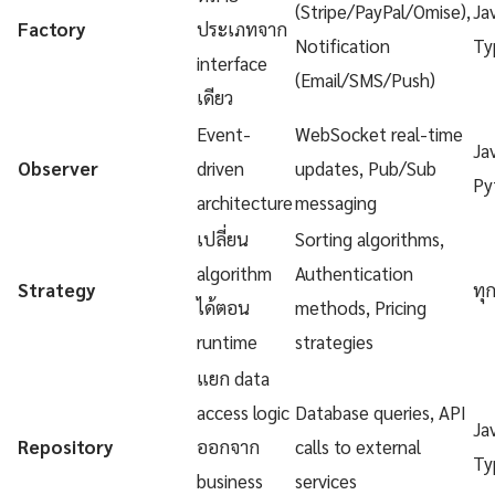
(Stripe/PayPal/Omise),
Ja
Factory
ประเภทจาก
Notification
Ty
interface
(Email/SMS/Push)
เดียว
Event-
WebSocket real-time
Ja
Observer
driven
updates, Pub/Sub
Py
architecture
messaging
เปลี่ยน
Sorting algorithms,
algorithm
Authentication
Strategy
ทุ
ได้ตอน
methods, Pricing
runtime
strategies
แยก data
access logic
Database queries, API
Ja
Repository
ออกจาก
calls to external
Ty
business
services