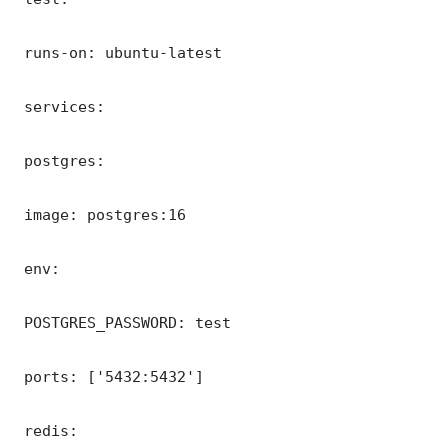
 runs-on: ubuntu-latest

 services:

 postgres:

 image: postgres:16

 env:

 POSTGRES_PASSWORD: test

 ports: ['5432:5432']

 redis:
