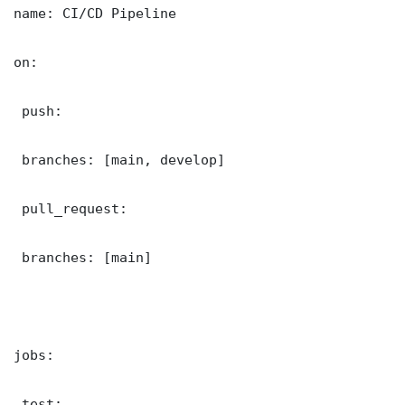
name: CI/CD Pipeline

on:

 push:

 branches: [main, develop]

 pull_request:

 branches: [main]

jobs:

 test:
