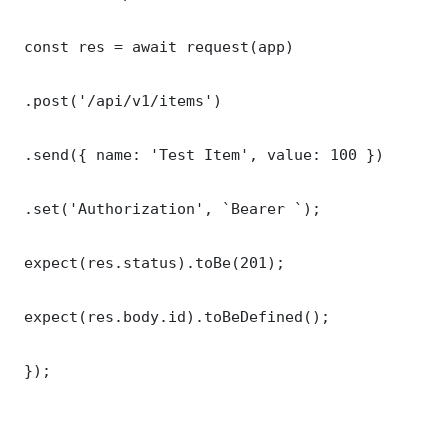
 const res = await request(app)

 .post('/api/v1/items')

 .send({ name: 'Test Item', value: 100 })

 .set('Authorization', `Bearer `);

 expect(res.status).toBe(201);

 expect(res.body.id).toBeDefined();

 });
