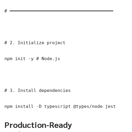
# ═══════════════════════════════════════

# 2. Initialize project

npm init -y # Node.js

# 3. Install dependencies

npm install -D typescript @types/node jest
Production-Ready