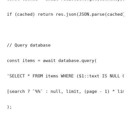
 if (cached) return res.json(JSON.parse(cached));
 // Query database

 const items = await database.query(

 'SELECT * FROM items WHERE ($1::text IS NULL OR
 [search ? `%%` : null, limit, (page - 1) * limit
 );
