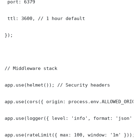
 port: 6379

 ttl: 3600, // 1 hour default

});

// Middleware stack

app.use(helmet()); // Security headers

app.use(cors({ origin: process.env.ALLOWED_ORIGI
app.use(logger({ level: 'info', format: 'json' })
app.use(rateLimit({ max: 100, window: '1m' }));
