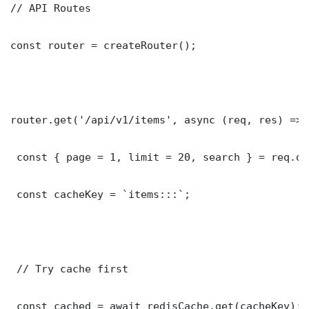
// API Routes

const router = createRouter();

router.get('/api/v1/items', async (req, res) => {
 const { page = 1, limit = 20, search } = req.que
 const cacheKey = `items:::`;

 // Try cache first

 const cached = await redisCache.get(cacheKey);
