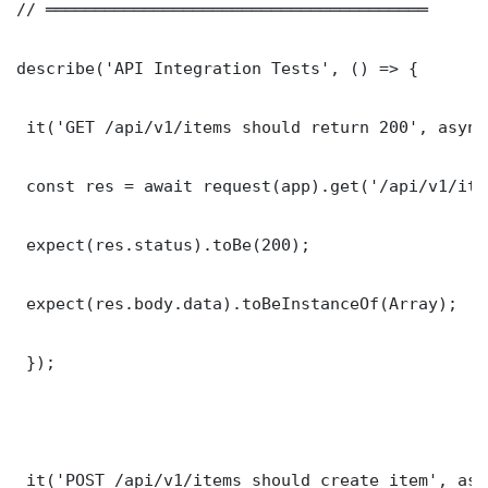
// ═══════════════════════════════════════

describe('API Integration Tests', () => {

 it('GET /api/v1/items should return 200', async
 const res = await request(app).get('/api/v1/item
 expect(res.status).toBe(200);

 expect(res.body.data).toBeInstanceOf(Array);

 });

 it('POST /api/v1/items should create item', asy