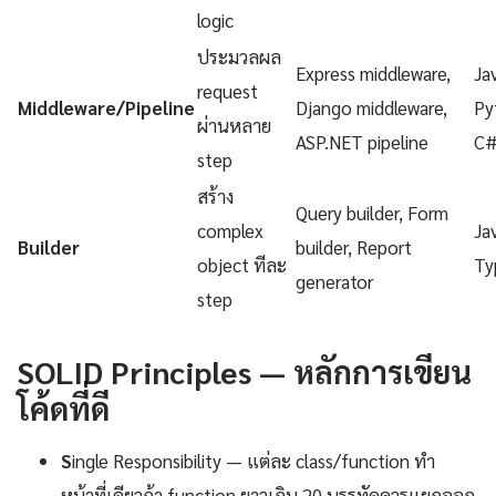
logic
ประมวลผล
Express middleware,
Ja
request
Middleware/Pipeline
Django middleware,
Py
ผ่านหลาย
ASP.NET pipeline
C
step
สร้าง
Query builder, Form
complex
Ja
Builder
builder, Report
object ทีละ
Ty
generator
step
SOLID Principles — หลักการเขียน
โค้ดที่ดี
S
ingle Responsibility — แต่ละ class/function ทำ
หน้าที่เดียวถ้า function ยาวเกิน 20 บรรทัดควรแยกออก