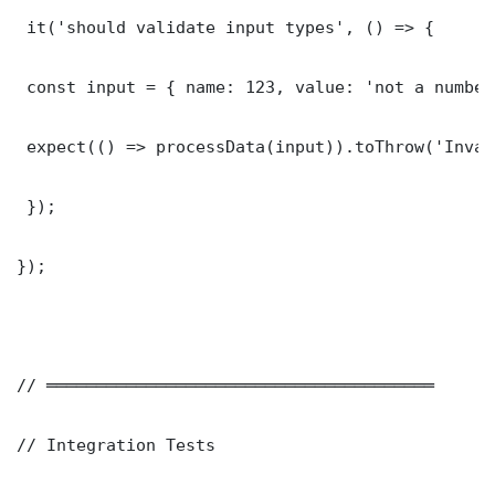
 it('should validate input types', () => {

 const input = { name: 123, value: 'not a number'
 expect(() => processData(input)).toThrow('Inval
 });

});

// ═══════════════════════════════════════

// Integration Tests
