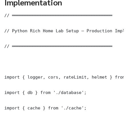
Implementation
// ═══════════════════════════════════════

// Python Rich Home Lab Setup — Production Imple
// ═══════════════════════════════════════

import { logger, cors, rateLimit, helmet } from 
import { db } from './database';

import { cache } from './cache';
