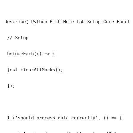
describe('Python Rich Home Lab Setup Core Functi
 // Setup

 beforeEach(() => {

 jest.clearAllMocks();

 });

 it('should process data correctly', () => {
