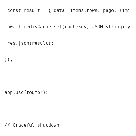
 const result = { data: items.rows, page, limit,
 await redisCache.set(cacheKey, JSON.stringify(r
 res.json(result);

});

app.use(router);

// Graceful shutdown
