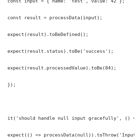
 const input = { name: 'test', value: 42 };

 const result = processData(input);

 expect(result).toBeDefined();

 expect(result.status).toBe('success');

 expect(result.processedValue).toBe(84);

 });

 it('should handle null input gracefully', () => 
 expect(() => processData(null)).toThrow('Input 