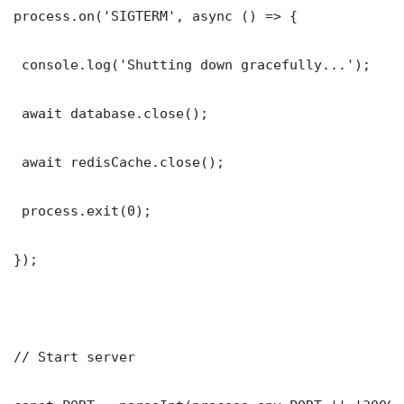
process.on('SIGTERM', async () => {

 console.log('Shutting down gracefully...');

 await database.close();

 await redisCache.close();

 process.exit(0);

});

// Start server
