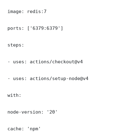
 image: redis:7

 ports: ['6379:6379']

 steps:

 - uses: actions/checkout@v4

 - uses: actions/setup-node@v4

 with:

 node-version: '20'

 cache: 'npm'
