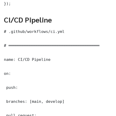
});
CI/CD Pipeline
# .github/workflows/ci.yml

# ═══════════════════════════════════════

name: CI/CD Pipeline

on:

 push:

 branches: [main, develop]

 pull_request:
