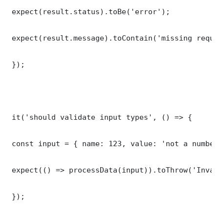
 expect(result.status).toBe('error');

 expect(result.message).toContain('missing requi
 });

 it('should validate input types', () => {

 const input = { name: 123, value: 'not a number'
 expect(() => processData(input)).toThrow('Inval
 });
