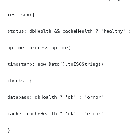
 res.json({

 status: dbHealth && cacheHealth ? 'healthy' : '
 uptime: process.uptime()

 timestamp: new Date().toISOString()

 checks: {

 database: dbHealth ? 'ok' : 'error'

 cache: cacheHealth ? 'ok' : 'error'

 }
