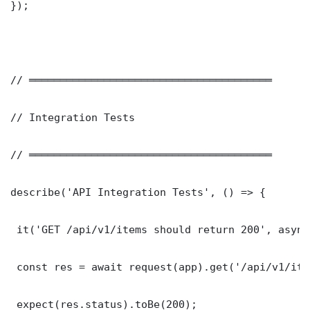
});

// ═══════════════════════════════════════

// Integration Tests

// ═══════════════════════════════════════

describe('API Integration Tests', () => {

 it('GET /api/v1/items should return 200', async
 const res = await request(app).get('/api/v1/item
 expect(res.status).toBe(200);
