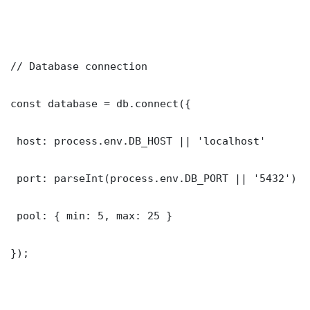
// Database connection

const database = db.connect({

 host: process.env.DB_HOST || 'localhost'

 port: parseInt(process.env.DB_PORT || '5432')

 pool: { min: 5, max: 25 }

});
