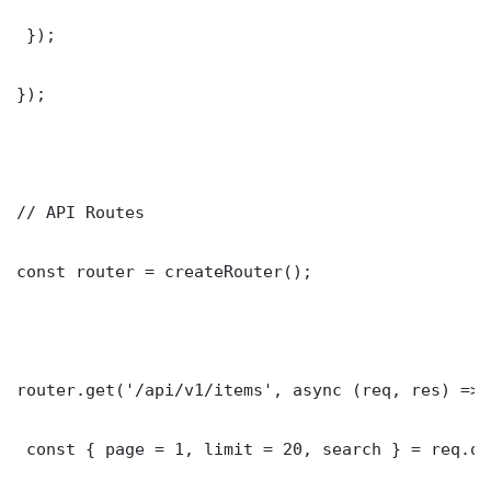
 });

});

// API Routes

const router = createRouter();

router.get('/api/v1/items', async (req, res) => {
 const { page = 1, limit = 20, search } = req.que