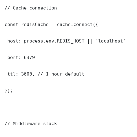
// Cache connection

const redisCache = cache.connect({

 host: process.env.REDIS_HOST || 'localhost'

 port: 6379

 ttl: 3600, // 1 hour default

});

// Middleware stack
