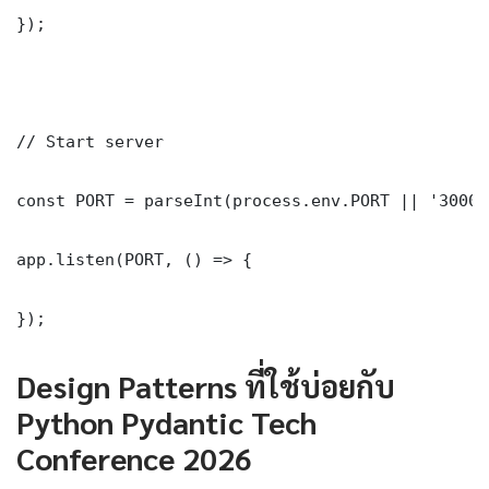
});

// Start server

const PORT = parseInt(process.env.PORT || '3000')
app.listen(PORT, () => {

});
Design Patterns ที่ใช้บ่อยกับ
Python Pydantic Tech
Conference 2026