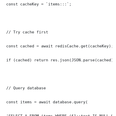
 const cacheKey = `items:::`;

 // Try cache first

 const cached = await redisCache.get(cacheKey);

 if (cached) return res.json(JSON.parse(cached));
 // Query database

 const items = await database.query(

 'SELECT * FROM items WHERE ($1::text IS NULL OR