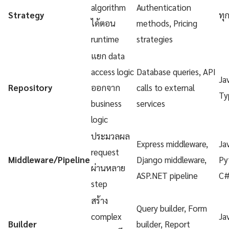
algorithm
Authentication
Strategy
ทุ
ได้ตอน
methods, Pricing
runtime
strategies
แยก data
access logic
Database queries, API
Ja
Repository
ออกจาก
calls to external
Ty
business
services
logic
ประมวลผล
Express middleware,
Ja
request
Middleware/Pipeline
Django middleware,
Py
ผ่านหลาย
ASP.NET pipeline
C
step
สร้าง
Query builder, Form
complex
Ja
Builder
builder, Report