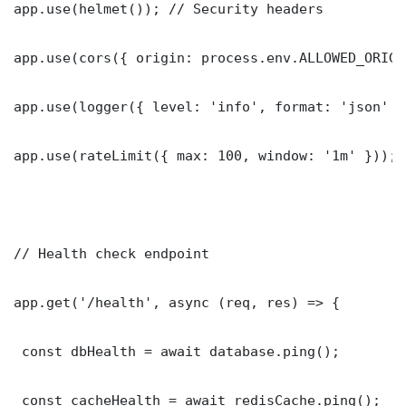
app.use(helmet()); // Security headers

app.use(cors({ origin: process.env.ALLOWED_ORIGI
app.use(logger({ level: 'info', format: 'json' })
app.use(rateLimit({ max: 100, window: '1m' }));

// Health check endpoint

app.get('/health', async (req, res) => {

 const dbHealth = await database.ping();

 const cacheHealth = await redisCache.ping();
