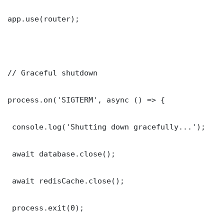
app.use(router);

// Graceful shutdown

process.on('SIGTERM', async () => {

 console.log('Shutting down gracefully...');

 await database.close();

 await redisCache.close();

 process.exit(0);
