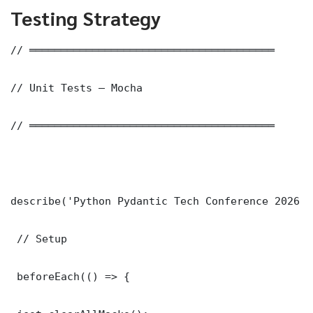
Testing Strategy
// ═══════════════════════════════════════

// Unit Tests — Mocha

// ═══════════════════════════════════════

describe('Python Pydantic Tech Conference 2026 C
 // Setup

 beforeEach(() => {
