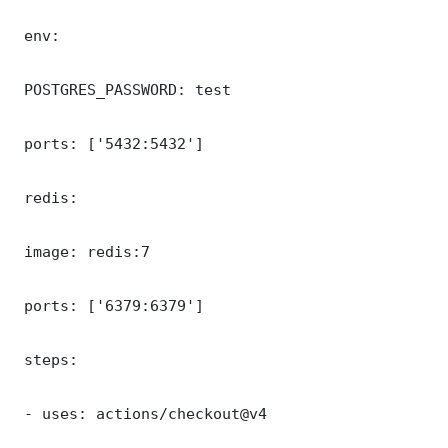
 env:

 POSTGRES_PASSWORD: test

 ports: ['5432:5432']

 redis:

 image: redis:7

 ports: ['6379:6379']

 steps:

 - uses: actions/checkout@v4
