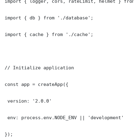
import { logger, cors, rateLimit, helmet } from 
import { db } from './database';

import { cache } from './cache';

// Initialize application

const app = createApp({

 version: '2.0.0'

 env: process.env.NODE_ENV || 'development'

});
