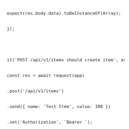
 expect(res.body.data).toBeInstanceOf(Array);

 });

 it('POST /api/v1/items should create item', asy
 const res = await request(app)

 .post('/api/v1/items')

 .send({ name: 'Test Item', value: 100 })

 .set('Authorization', `Bearer `);
