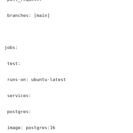
 branches: [main]

jobs:

 test:

 runs-on: ubuntu-latest

 services:

 postgres:

 image: postgres:16
