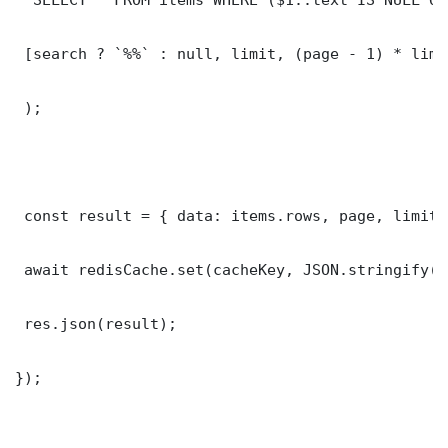
 [search ? `%%` : null, limit, (page - 1) * limit
 );

 const result = { data: items.rows, page, limit,
 await redisCache.set(cacheKey, JSON.stringify(r
 res.json(result);

});
