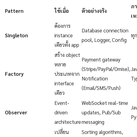
ภา
Pattern
ใช้เมื่อ
ตัวอย่างจริง
เห
ต้องการ
Database connection
Singleton
instance
ทุ
pool, Logger, Config
เดียวทั้ง app
สร้าง object
Payment gateway
หลาย
(Stripe/PayPal/Omise),
Ja
Factory
ประเภทจาก
Notification
Ty
interface
(Email/SMS/Push)
เดียว
Event-
WebSocket real-time
Ja
Observer
driven
updates, Pub/Sub
Py
architecture
messaging
เปลี่ยน
Sorting algorithms,