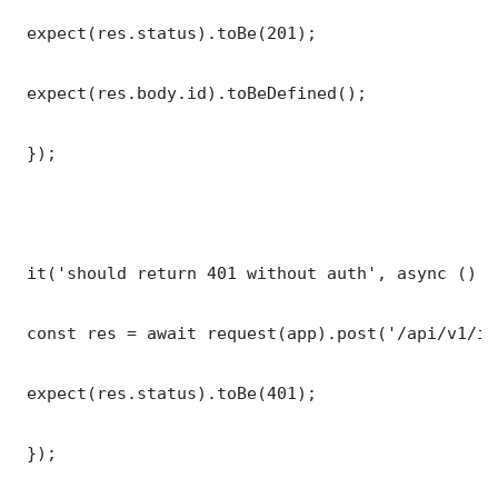
 expect(res.status).toBe(201);

 expect(res.body.id).toBeDefined();

 });

 it('should return 401 without auth', async () =>
 const res = await request(app).post('/api/v1/it
 expect(res.status).toBe(401);

 });
