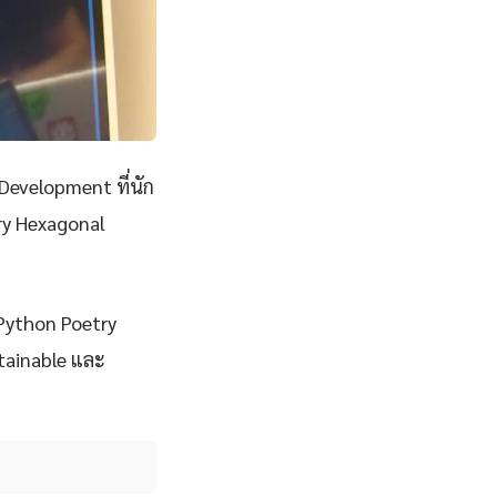
Development ที่นัก
ry Hexagonal
 Python Poetry
ntainable และ