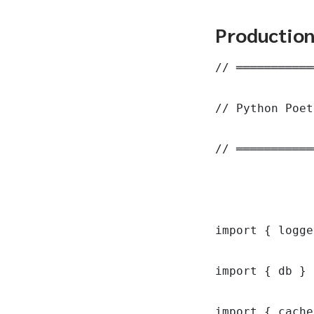
Productio
// ═══════════
// Python Poet
// ═══════════
import { logge
import { db } 
import { cache