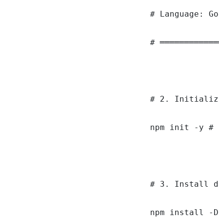
# Language: Go
# ════════════
# 2. Initializ
npm init -y # 
# 3. Install d
npm install -D