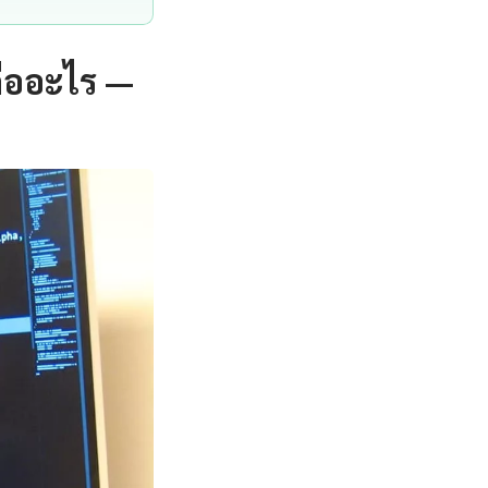
ืออะไร —