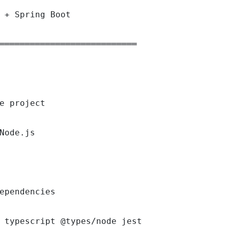
 + Spring Boot

═══════════════════════════

e project

Node.js

ependencies

 typescript @types/node jest