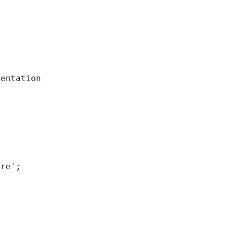
entation

re';
