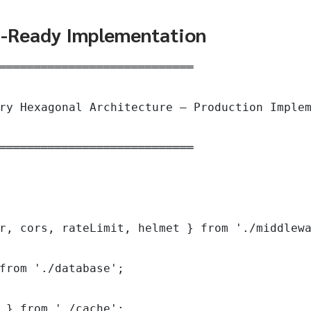
n-Ready Implementation
════════════════════════════

ry Hexagonal Architecture — Production Implem
════════════════════════════

r, cors, rateLimit, helmet } from './middlewa
from './database';

 } from './cache';
