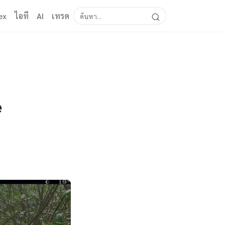
ex
ไอที
AI
เทรด
e