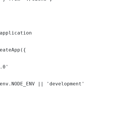
application

eateApp({

.0'

env.NODE_ENV || 'development'
