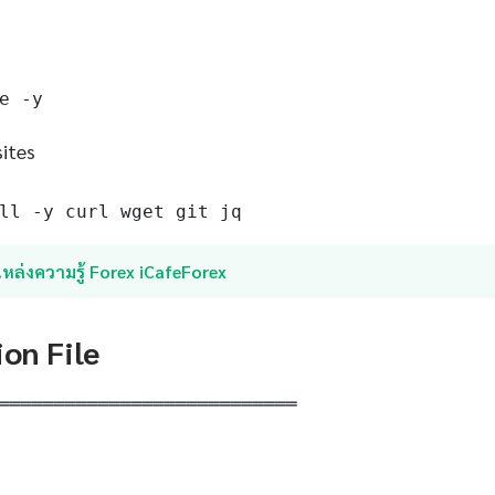
e -y
sites
ll -y curl wget git jq
หล่งความรู้ Forex iCafeForex
ion File
═══════════════════════════
