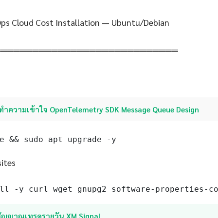
ps Cloud Cost Installation — Ubuntu/Debian
═════════════════════════════
ทำความเข้าใจ OpenTelemetry SDK Message Queue Design
e && sudo apt upgrade -y
sites
ll -y curl wget gnupg2 software-properties-c
สัญญาณเทรดรายวัน XM Signal