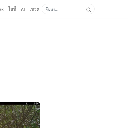
ex
ไอที
AI
เทรด