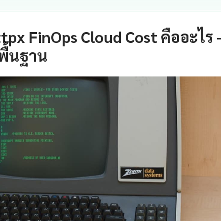
tpx FinOps Cloud Cost คืออะไร
พื้นฐาน