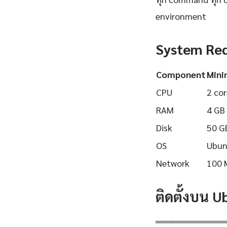
environment
System Re
Component
Min
CPU
2 cor
RAM
4 GB
Disk
50 G
OS
Ubun
Network
100 
ติดตั้งบน 
══════════