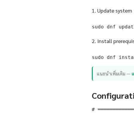
1. Update system
sudo dnf updat
2. Install prerequi
sudo dnf insta
แนะนำเพิ่มเติม —
แ
Configurat
# ════════════