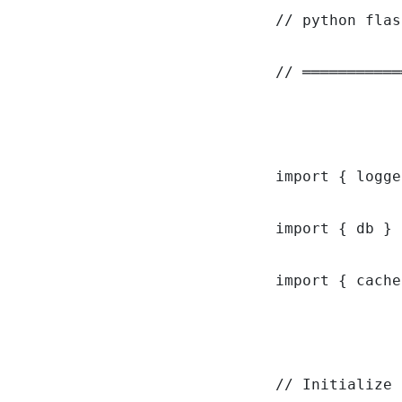
// python flas
// ═══════════
import { logge
import { db } 
import { cache
// Initialize 