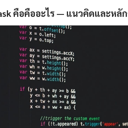
ask คือคืออะไร — แนวคิดและหลั