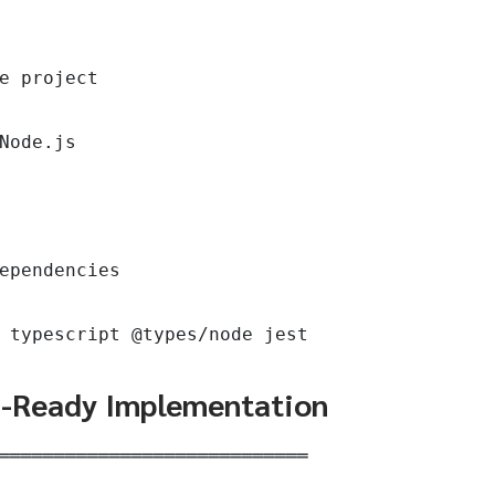
e project

Node.js

ependencies

 typescript @types/node jest
n-Ready Implementation
════════════════════════════
