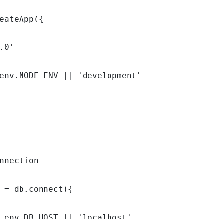
eateApp({

.0'

env.NODE_ENV || 'development'

nnection

 = db.connect({

.env.DB_HOST || 'localhost'
