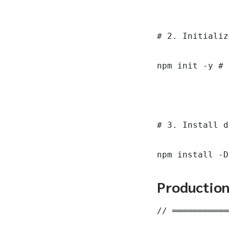
# 2. Initializ
npm init -y # 
# 3. Install d
npm install -D
Productio
// ═══════════