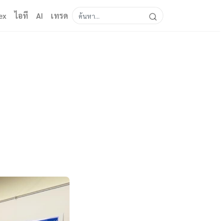
ex
ไอที
AI
เทรด