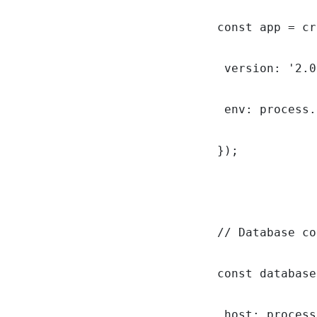
const app = cr
 version: '2.0
 env: process.
});

// Database co
const database
 host: process