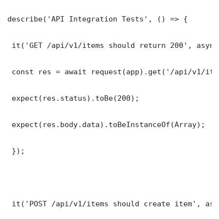
describe('API Integration Tests', () => {

 it('GET /api/v1/items should return 200', async
 const res = await request(app).get('/api/v1/item
 expect(res.status).toBe(200);

 expect(res.body.data).toBeInstanceOf(Array);

 });

 it('POST /api/v1/items should create item', asy