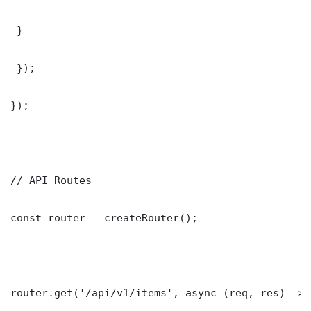
 }

 });

});

// API Routes

const router = createRouter();

router.get('/api/v1/items', async (req, res) => {