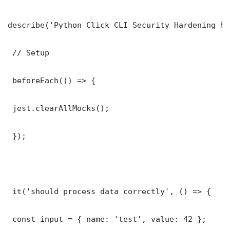
describe('Python Click CLI Security Hardening ป้อง
 // Setup

 beforeEach(() => {

 jest.clearAllMocks();

 });

 it('should process data correctly', () => {

 const input = { name: 'test', value: 42 };
