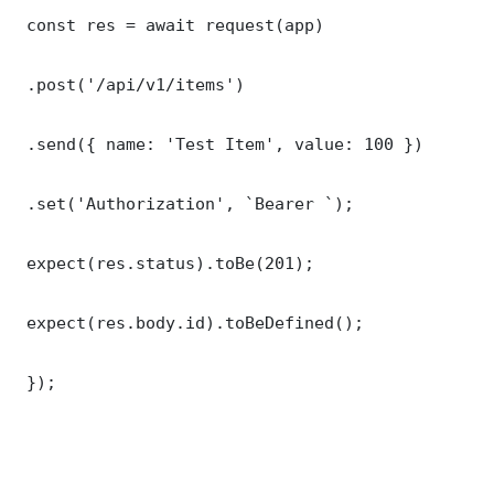
 const res = await request(app)

 .post('/api/v1/items')

 .send({ name: 'Test Item', value: 100 })

 .set('Authorization', `Bearer `);

 expect(res.status).toBe(201);

 expect(res.body.id).toBeDefined();

 });
