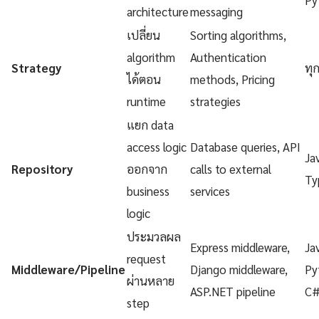
architecture
messaging
เปลี่ยน
Sorting algorithms,
algorithm
Authentication
Strategy
ทุ
ได้ตอน
methods, Pricing
runtime
strategies
แยก data
access logic
Database queries, API
Ja
Repository
ออกจาก
calls to external
Ty
business
services
logic
ประมวลผล
Express middleware,
Ja
request
Middleware/Pipeline
Django middleware,
Py
ผ่านหลาย
ASP.NET pipeline
C
step