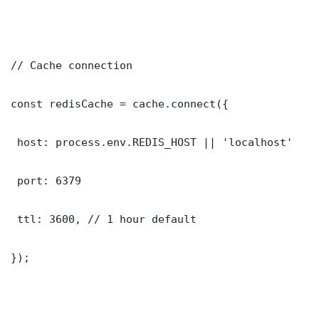
// Cache connection

const redisCache = cache.connect({

 host: process.env.REDIS_HOST || 'localhost'

 port: 6379

 ttl: 3600, // 1 hour default

});
