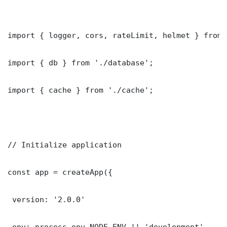
import { logger, cors, rateLimit, helmet } from 
import { db } from './database';

import { cache } from './cache';

// Initialize application

const app = createApp({

 version: '2.0.0'

 env: process.env.NODE_ENV || 'development'
