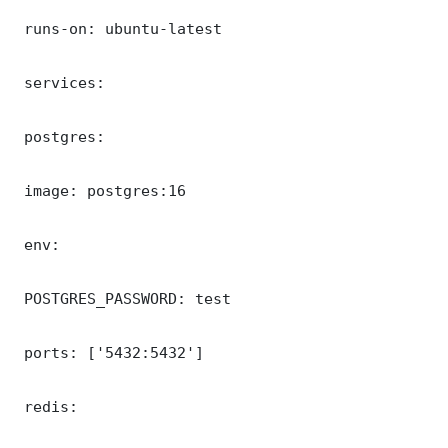
 runs-on: ubuntu-latest

 services:

 postgres:

 image: postgres:16

 env:

 POSTGRES_PASSWORD: test

 ports: ['5432:5432']

 redis:
