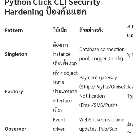
Python Click CLI Security
Hardening ป้องกันแฮก
ภา
Pattern
ใช้เมื่อ
ตัวอย่างจริง
เห
ต้องการ
Database connection
Singleton
instance
ทุ
pool, Logger, Config
เดียวทั้ง app
สร้าง object
Payment gateway
หลาย
(Stripe/PayPal/Omise),
Ja
Factory
ประเภทจาก
Notification
Ty
interface
(Email/SMS/Push)
เดียว
Event-
WebSocket real-time
Ja
Observer
driven
updates, Pub/Sub
Py