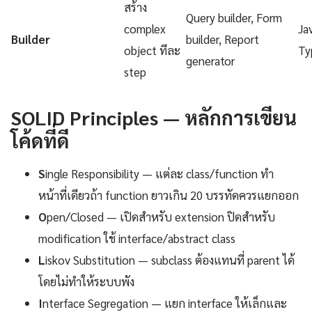
สร้าง
Query builder, Form
complex
Ja
Builder
builder, Report
object ทีละ
Ty
generator
step
SOLID Principles — หลักการเขียน
โค้ดที่ดี
S
ingle Responsibility — แต่ละ class/function ทำ
หน้าที่เดียวถ้า function ยาวเกิน 20 บรรทัดควรแยกออก
O
pen/Closed — เปิดสำหรับ extension ปิดสำหรับ
modification ใช้ interface/abstract class
L
iskov Substitution — subclass ต้องแทนที่ parent ได้
โดยไม่ทำให้ระบบพัง
I
nterface Segregation — แยก interface ให้เล็กและ