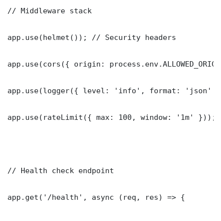
// Middleware stack

app.use(helmet()); // Security headers

app.use(cors({ origin: process.env.ALLOWED_ORIGI
app.use(logger({ level: 'info', format: 'json' })
app.use(rateLimit({ max: 100, window: '1m' }));

// Health check endpoint

app.get('/health', async (req, res) => {
