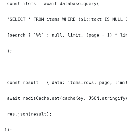
 const items = await database.query(

 'SELECT * FROM items WHERE ($1::text IS NULL OR
 [search ? `%%` : null, limit, (page - 1) * limit
 );

 const result = { data: items.rows, page, limit,
 await redisCache.set(cacheKey, JSON.stringify(r
 res.json(result);

});
