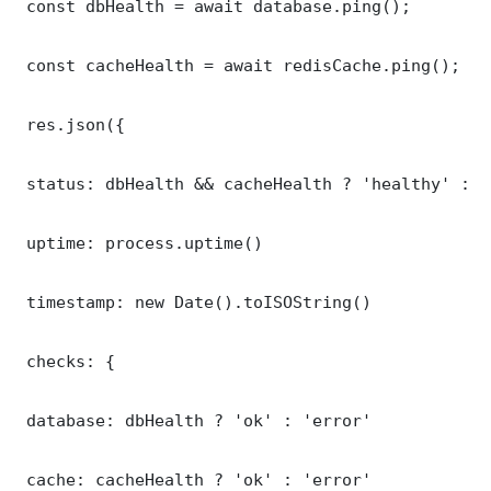
 const dbHealth = await database.ping();

 const cacheHealth = await redisCache.ping();

 res.json({

 status: dbHealth && cacheHealth ? 'healthy' : '
 uptime: process.uptime()

 timestamp: new Date().toISOString()

 checks: {

 database: dbHealth ? 'ok' : 'error'

 cache: cacheHealth ? 'ok' : 'error'
