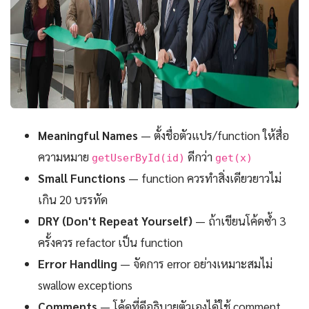
Meaningful Names
— ตั้งชื่อตัวแปร/function ให้สื่อ
ความหมาย
ดีกว่า
getUserById(id)
get(x)
Small Functions
— function ควรทำสิ่งเดียวยาวไม่
เกิน 20 บรรทัด
DRY (Don't Repeat Yourself)
— ถ้าเขียนโค้ดซ้ำ 3
ครั้งควร refactor เป็น function
Error Handling
— จัดการ error อย่างเหมาะสมไม่
swallow exceptions
Comments
— โค้ดที่ดีอธิบายตัวเองได้ใช้ comment