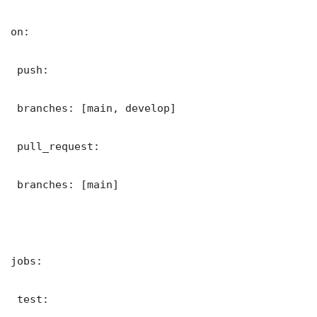
on:

 push:

 branches: [main, develop]

 pull_request:

 branches: [main]

jobs:

 test:
