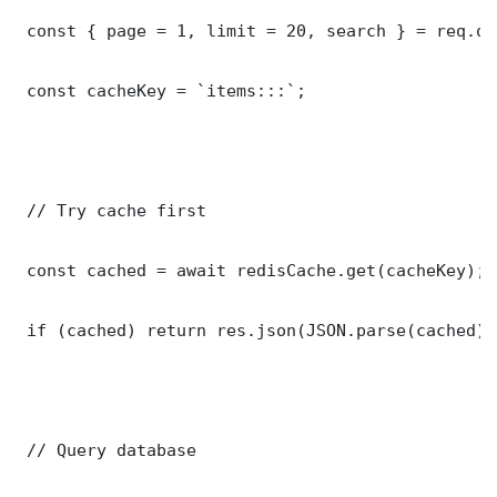
 const { page = 1, limit = 20, search } = req.que
 const cacheKey = `items:::`;

 // Try cache first

 const cached = await redisCache.get(cacheKey);

 if (cached) return res.json(JSON.parse(cached));
 // Query database
