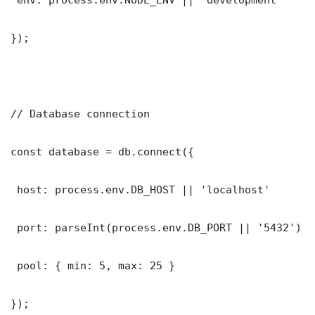
});

// Database connection

const database = db.connect({

 host: process.env.DB_HOST || 'localhost'

 port: parseInt(process.env.DB_PORT || '5432')

 pool: { min: 5, max: 25 }

});
