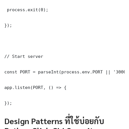
 process.exit(0);

});

// Start server

const PORT = parseInt(process.env.PORT || '3000')
app.listen(PORT, () => {

});
Design Patterns ที่ใช้บ่อยกับ