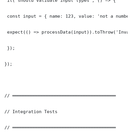
 it('should validate input types', () => {

 const input = { name: 123, value: 'not a number'
 expect(() => processData(input)).toThrow('Inval
 });

});

// ═══════════════════════════════════════

// Integration Tests

// ═══════════════════════════════════════
