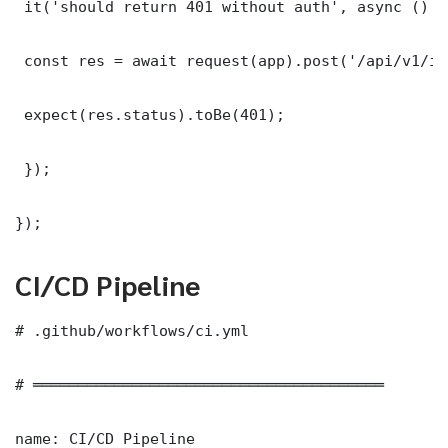
 it('should return 401 without auth', async () =>
 const res = await request(app).post('/api/v1/it
 expect(res.status).toBe(401);

 });

});
CI/CD Pipeline
# .github/workflows/ci.yml

# ═══════════════════════════════════════

name: CI/CD Pipeline
