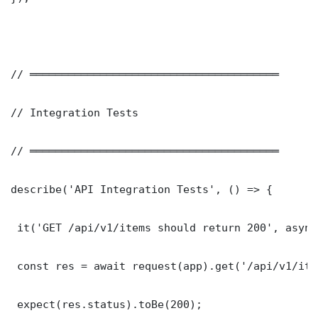
// ═══════════════════════════════════════

// Integration Tests

// ═══════════════════════════════════════

describe('API Integration Tests', () => {

 it('GET /api/v1/items should return 200', async
 const res = await request(app).get('/api/v1/item
 expect(res.status).toBe(200);
