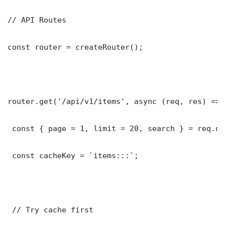
// API Routes

const router = createRouter();

router.get('/api/v1/items', async (req, res) => {
 const { page = 1, limit = 20, search } = req.que
 const cacheKey = `items:::`;

 // Try cache first
