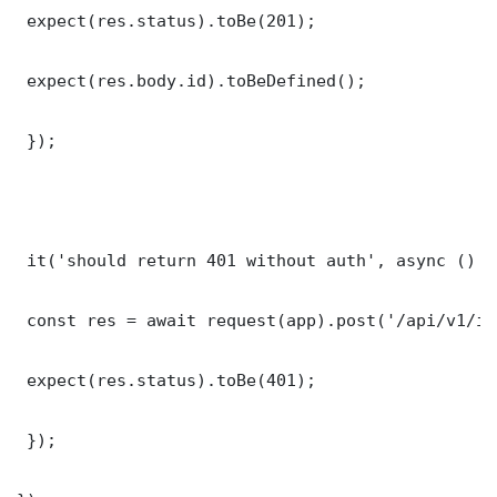
 expect(res.status).toBe(201);

 expect(res.body.id).toBeDefined();

 });

 it('should return 401 without auth', async () =>
 const res = await request(app).post('/api/v1/it
 expect(res.status).toBe(401);

 });
