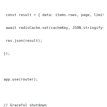
 const result = { data: items.rows, page, limit,
 await redisCache.set(cacheKey, JSON.stringify(r
 res.json(result);

});

app.use(router);

// Graceful shutdown
