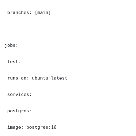
 branches: [main]

jobs:

 test:

 runs-on: ubuntu-latest

 services:

 postgres:

 image: postgres:16
