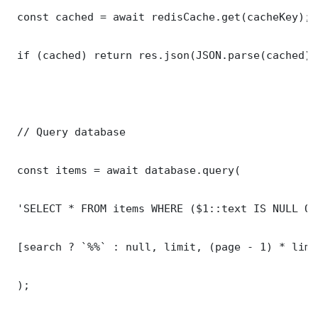
 const cached = await redisCache.get(cacheKey);

 if (cached) return res.json(JSON.parse(cached));
 // Query database

 const items = await database.query(

 'SELECT * FROM items WHERE ($1::text IS NULL OR
 [search ? `%%` : null, limit, (page - 1) * limit
 );
