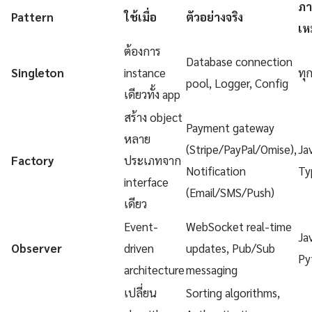
ภา
Pattern
ใช้เมื่อ
ตัวอย่างจริง
เห
ต้องการ
Database connection
Singleton
instance
ทุ
pool, Logger, Config
เดียวทั้ง app
สร้าง object
Payment gateway
หลาย
(Stripe/PayPal/Omise),
Ja
Factory
ประเภทจาก
Notification
Ty
interface
(Email/SMS/Push)
เดียว
Event-
WebSocket real-time
Ja
Observer
driven
updates, Pub/Sub
Py
architecture
messaging
เปลี่ยน
Sorting algorithms,