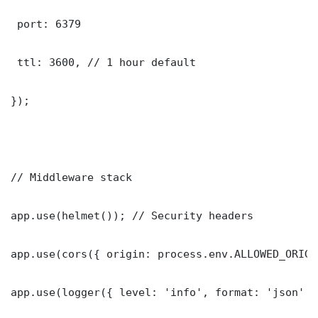
 port: 6379

 ttl: 3600, // 1 hour default

});

// Middleware stack

app.use(helmet()); // Security headers

app.use(cors({ origin: process.env.ALLOWED_ORIGI
app.use(logger({ level: 'info', format: 'json' })