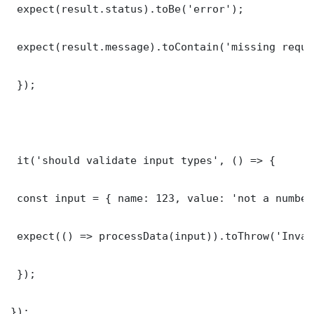
 expect(result.status).toBe('error');

 expect(result.message).toContain('missing requi
 });

 it('should validate input types', () => {

 const input = { name: 123, value: 'not a number'
 expect(() => processData(input)).toThrow('Inval
 });

});
