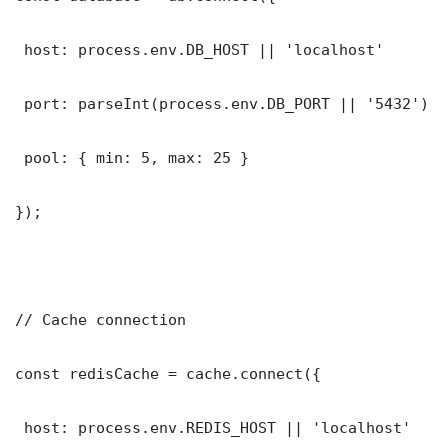
 host: process.env.DB_HOST || 'localhost'

 port: parseInt(process.env.DB_PORT || '5432')

 pool: { min: 5, max: 25 }

});

// Cache connection

const redisCache = cache.connect({

 host: process.env.REDIS_HOST || 'localhost'
