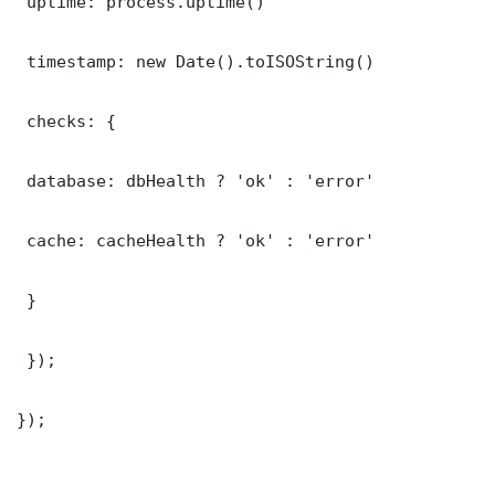
 uptime: process.uptime()

 timestamp: new Date().toISOString()

 checks: {

 database: dbHealth ? 'ok' : 'error'

 cache: cacheHealth ? 'ok' : 'error'

 }

 });

});
