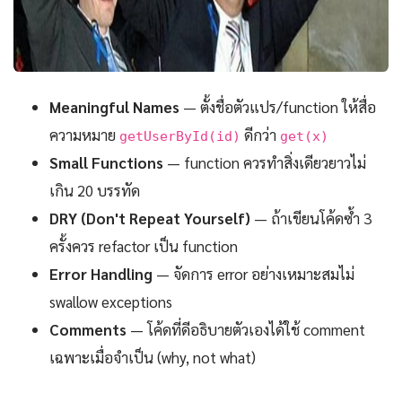
Meaningful Names
— ตั้งชื่อตัวแปร/function ให้สื่อ
ความหมาย
ดีกว่า
getUserById(id)
get(x)
Small Functions
— function ควรทำสิ่งเดียวยาวไม่
เกิน 20 บรรทัด
DRY (Don't Repeat Yourself)
— ถ้าเขียนโค้ดซ้ำ 3
ครั้งควร refactor เป็น function
Error Handling
— จัดการ error อย่างเหมาะสมไม่
swallow exceptions
Comments
— โค้ดที่ดีอธิบายตัวเองได้ใช้ comment
เฉพาะเมื่อจำเป็น (why, not what)