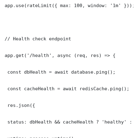
app.use(rateLimit({ max: 100, window: '1m' }));

// Health check endpoint

app.get('/health', async (req, res) => {

 const dbHealth = await database.ping();

 const cacheHealth = await redisCache.ping();

 res.json({

 status: dbHealth && cacheHealth ? 'healthy' : '