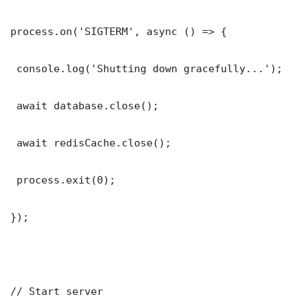
process.on('SIGTERM', async () => {

 console.log('Shutting down gracefully...');

 await database.close();

 await redisCache.close();

 process.exit(0);

});

// Start server
