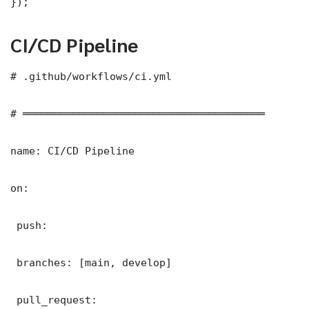
});
CI/CD Pipeline
# .github/workflows/ci.yml

# ═══════════════════════════════════════

name: CI/CD Pipeline

on:

 push:

 branches: [main, develop]

 pull_request:
