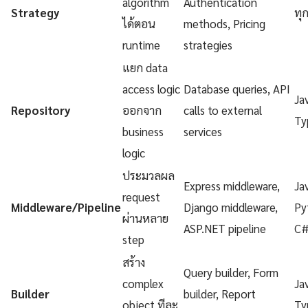
algorithm
Authentication
Strategy
ทุ
ได้ตอน
methods, Pricing
runtime
strategies
แยก data
access logic
Database queries, API
Ja
Repository
ออกจาก
calls to external
Ty
business
services
logic
ประมวลผล
Express middleware,
Ja
request
Middleware/Pipeline
Django middleware,
Py
ผ่านหลาย
ASP.NET pipeline
C
step
สร้าง
Query builder, Form
complex
Ja
Builder
builder, Report
object ทีละ
Ty