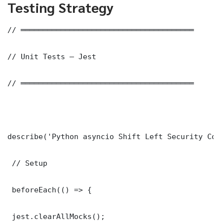
Testing Strategy
// ═══════════════════════════════════════

// Unit Tests — Jest

// ═══════════════════════════════════════

describe('Python asyncio Shift Left Security Cor
 // Setup

 beforeEach(() => {

 jest.clearAllMocks();
