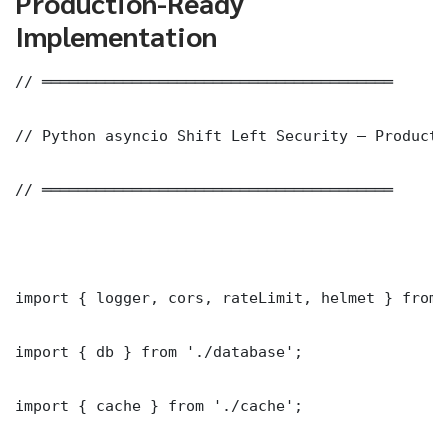
Production-Ready
Implementation
// ═══════════════════════════════════════

// Python asyncio Shift Left Security — Producti
// ═══════════════════════════════════════

import { logger, cors, rateLimit, helmet } from 
import { db } from './database';

import { cache } from './cache';
