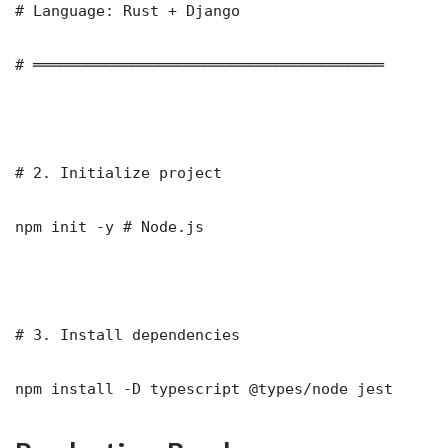
# Language: Rust + Django

# ═══════════════════════════════════════

# 2. Initialize project

npm init -y # Node.js

# 3. Install dependencies

npm install -D typescript @types/node jest