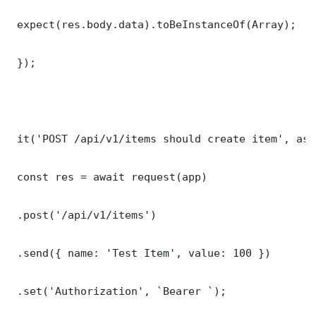
 expect(res.body.data).toBeInstanceOf(Array);

 });

 it('POST /api/v1/items should create item', asy
 const res = await request(app)

 .post('/api/v1/items')

 .send({ name: 'Test Item', value: 100 })

 .set('Authorization', `Bearer `);
