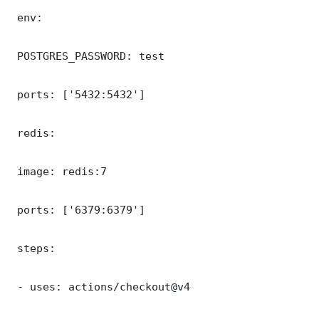
 env:

 POSTGRES_PASSWORD: test

 ports: ['5432:5432']

 redis:

 image: redis:7

 ports: ['6379:6379']

 steps:

 - uses: actions/checkout@v4
