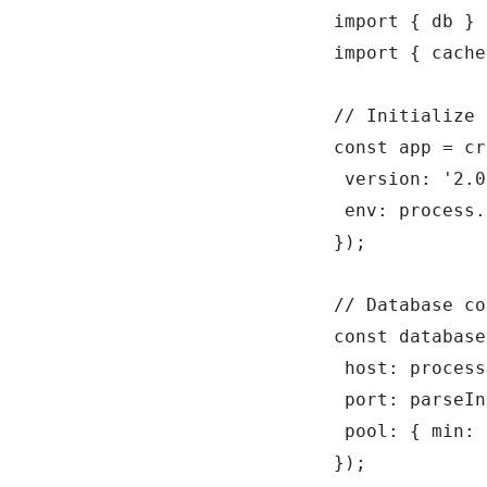
import { db } 
import { cache
// Initialize 
const app = cr
 version: '2.0
 env: process.
});

// Database co
const database
 host: process
 port: parseIn
 pool: { min: 
});
