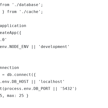
from './database';

 } from './cache';

application

eateApp({

.0'

env.NODE_ENV || 'development'

nnection

 = db.connect({

.env.DB_HOST || 'localhost'

t(process.env.DB_PORT || '5432')

5, max: 25 }
