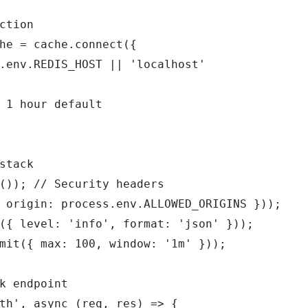
ction

he = cache.connect({

.env.REDIS_HOST || 'localhost'

 1 hour default

stack

()); // Security headers

 origin: process.env.ALLOWED_ORIGINS }));

({ level: 'info', format: 'json' }));

mit({ max: 100, window: '1m' }));

k endpoint

th', async (req, res) => {
