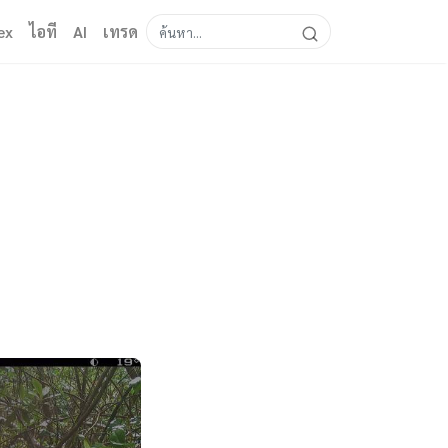
ex
ไอที
AI
เทรด