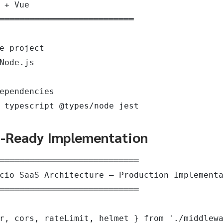
 + Vue

═══════════════════════════

e project

Node.js

ependencies

 typescript @types/node jest
n-Ready Implementation
════════════════════════════

cio SaaS Architecture — Production Implementa
════════════════════════════

r, cors, rateLimit, helmet } from './middlewa