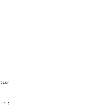
tion

re';
