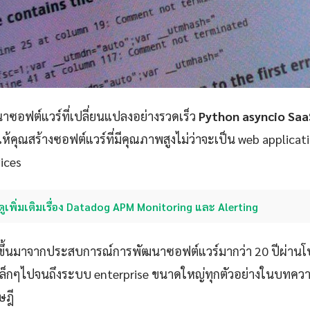
ซอฟต์แวร์ที่เปลี่ยนแปลงอย่างรวดเร็ว
Python asyncio Saa
ให้คุณสร้างซอฟต์แวร์ที่มีคุณภาพสูงไม่ว่าจะเป็น web applicat
ices
ดูเพิ่มเติมเรื่อง Datadog APM Monitoring และ Alerting
ขึ้นมาจากประสบการณ์การพัฒนาซอฟต์แวร์มากว่า 20 ปีผ่าน
p เล็กๆไปจนถึงระบบ enterprise ขนาดใหญ่ทุกตัวอย่างในบทควา
ษฎี