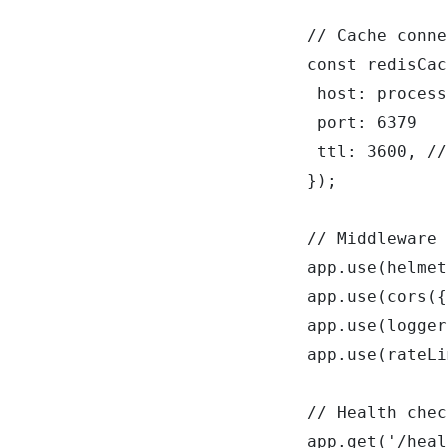
// Cache conne
const redisCac
 host: process
 port: 6379

 ttl: 3600, //
});

// Middleware 
app.use(helmet
app.use(cors({
app.use(logger
app.use(rateLi
// Health chec
app.get('/heal