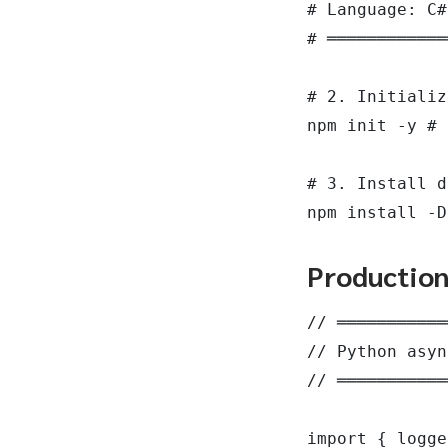
# Language: C#
# ════════════
# 2. Initializ
npm init -y # 
# 3. Install d
npm install -D
Productio
// ═══════════
// Python asyn
// ═══════════
import { logge