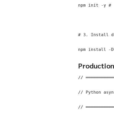
npm init -y # 
# 3. Install d
npm install -D
Productio
// ═══════════
// Python asyn
// ═══════════