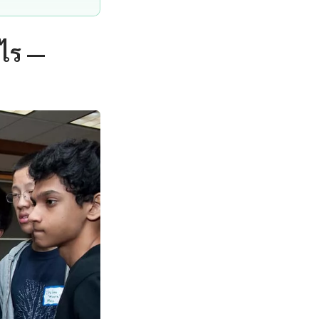
ะไร —