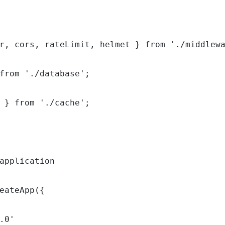
r, cors, rateLimit, helmet } from './middlewa
from './database';

 } from './cache';

application

eateApp({

.0'
