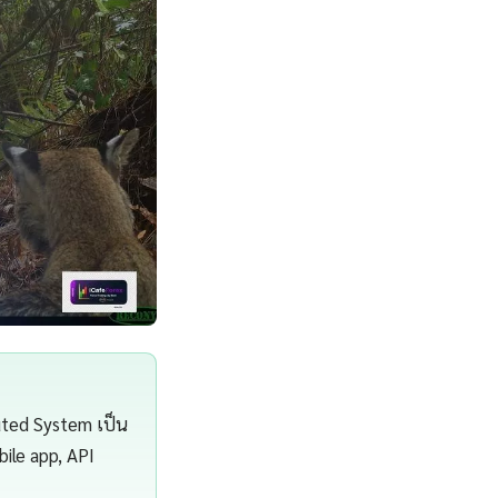
uted System เป็น
bile app, API