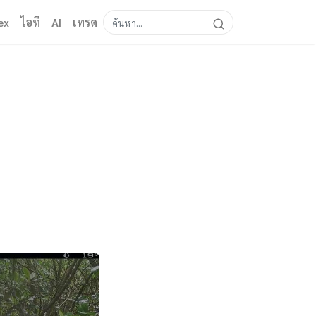
ex
ไอที
AI
เทรด