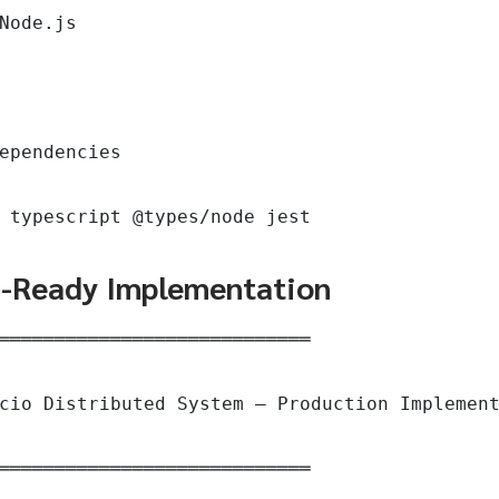
Node.js

ependencies

 typescript @types/node jest
n-Ready Implementation
════════════════════════════

cio Distributed System — Production Implement
════════════════════════════
