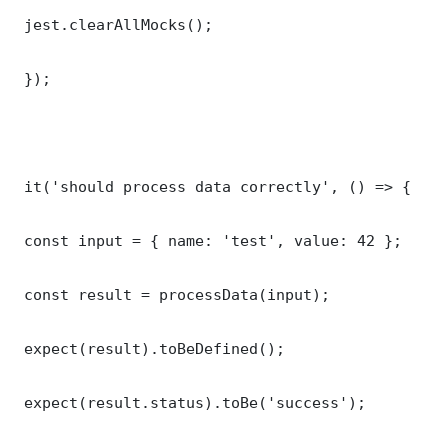
 jest.clearAllMocks();

 });

 it('should process data correctly', () => {

 const input = { name: 'test', value: 42 };

 const result = processData(input);

 expect(result).toBeDefined();

 expect(result.status).toBe('success');
