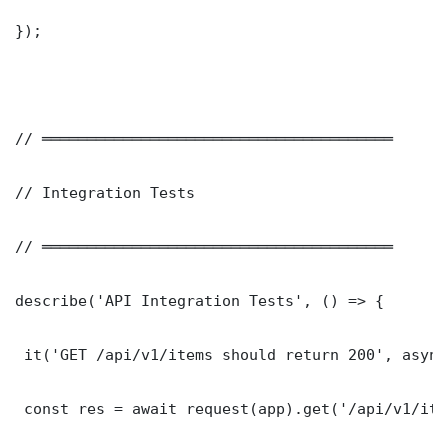
});

// ═══════════════════════════════════════

// Integration Tests

// ═══════════════════════════════════════

describe('API Integration Tests', () => {

 it('GET /api/v1/items should return 200', async
 const res = await request(app).get('/api/v1/item