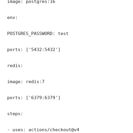
 image: postgres:16

 env:

 POSTGRES_PASSWORD: test

 ports: ['5432:5432']

 redis:

 image: redis:7

 ports: ['6379:6379']

 steps:

 - uses: actions/checkout@v4
