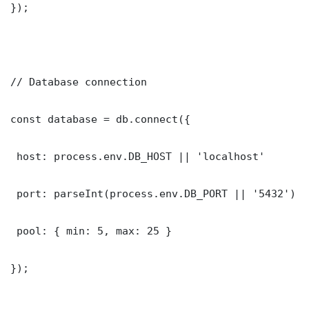
});

// Database connection

const database = db.connect({

 host: process.env.DB_HOST || 'localhost'

 port: parseInt(process.env.DB_PORT || '5432')

 pool: { min: 5, max: 25 }

});
