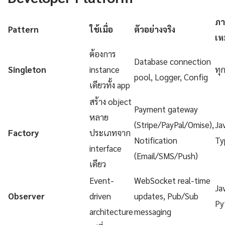
ภา
Pattern
ใช้เมื่อ
ตัวอย่างจริง
เห
ต้องการ
Database connection
Singleton
instance
ทุ
pool, Logger, Config
เดียวทั้ง app
สร้าง object
Payment gateway
หลาย
(Stripe/PayPal/Omise),
Ja
Factory
ประเภทจาก
Notification
Ty
interface
(Email/SMS/Push)
เดียว
Event-
WebSocket real-time
Ja
Observer
driven
updates, Pub/Sub
Py
architecture
messaging