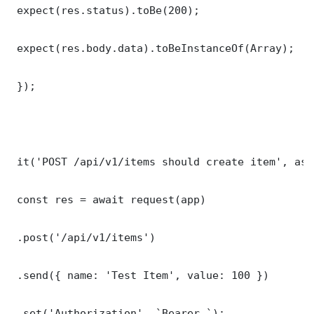
 expect(res.status).toBe(200);

 expect(res.body.data).toBeInstanceOf(Array);

 });

 it('POST /api/v1/items should create item', asy
 const res = await request(app)

 .post('/api/v1/items')

 .send({ name: 'Test Item', value: 100 })

 .set('Authorization', `Bearer `);
