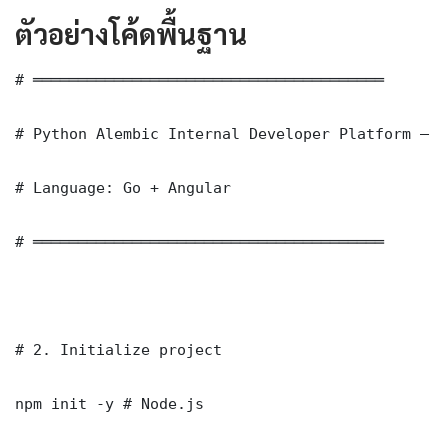
ตัวอย่างโค้ดพื้นฐาน
# ═══════════════════════════════════════

# Python Alembic Internal Developer Platform — B
# Language: Go + Angular

# ═══════════════════════════════════════

# 2. Initialize project

npm init -y # Node.js
