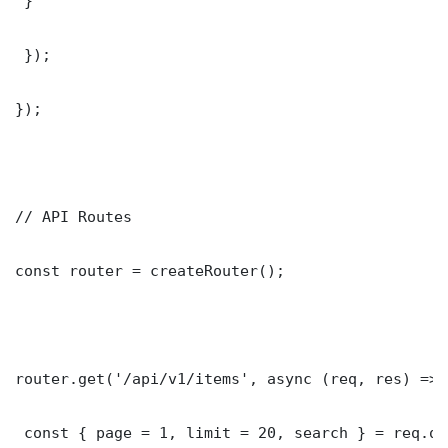
 }

 });

});

// API Routes

const router = createRouter();

router.get('/api/v1/items', async (req, res) => {
 const { page = 1, limit = 20, search } = req.que