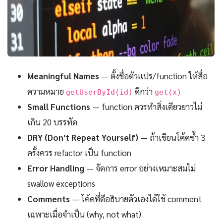
Meaningful Names
— ตั้งชื่อตัวแปร/function ให้สื่อ
ความหมาย
ดีกว่า
getUserById(id)
get(x)
Small Functions
— function ควรทำสิ่งเดียวยาวไม่
เกิน 20 บรรทัด
DRY (Don't Repeat Yourself)
— ถ้าเขียนโค้ดซ้ำ 3
ครั้งควร refactor เป็น function
Error Handling
— จัดการ error อย่างเหมาะสมไม่
swallow exceptions
Comments
— โค้ดที่ดีอธิบายตัวเองได้ใช้ comment
เฉพาะเมื่อจำเป็น (why, not what)