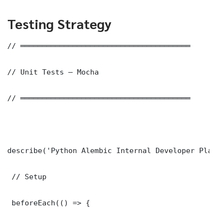
Testing Strategy
// ═══════════════════════════════════════

// Unit Tests — Mocha

// ═══════════════════════════════════════

describe('Python Alembic Internal Developer Plat
 // Setup

 beforeEach(() => {
