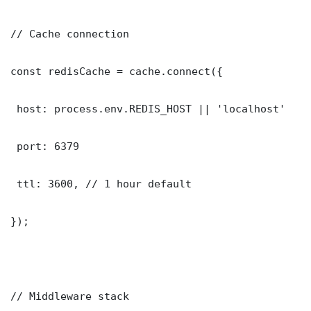
// Cache connection

const redisCache = cache.connect({

 host: process.env.REDIS_HOST || 'localhost'

 port: 6379

 ttl: 3600, // 1 hour default

});

// Middleware stack
