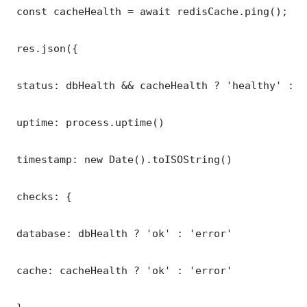
 const cacheHealth = await redisCache.ping();

 res.json({

 status: dbHealth && cacheHealth ? 'healthy' : '
 uptime: process.uptime()

 timestamp: new Date().toISOString()

 checks: {

 database: dbHealth ? 'ok' : 'error'

 cache: cacheHealth ? 'ok' : 'error'
