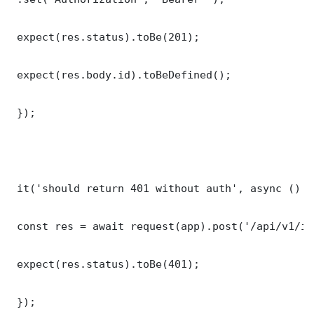
 expect(res.status).toBe(201);

 expect(res.body.id).toBeDefined();

 });

 it('should return 401 without auth', async () =>
 const res = await request(app).post('/api/v1/it
 expect(res.status).toBe(401);

 });
