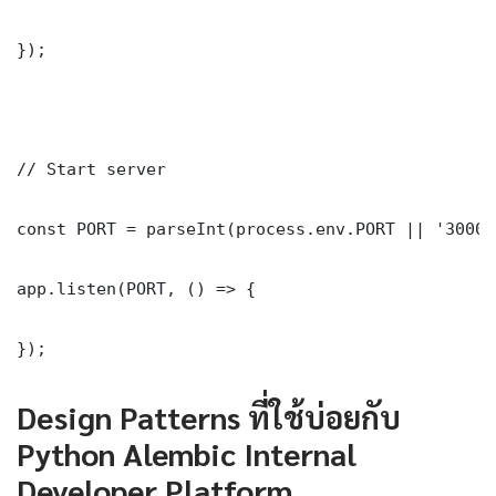
});

// Start server

const PORT = parseInt(process.env.PORT || '3000')
app.listen(PORT, () => {

});
Design Patterns ที่ใช้บ่อยกับ
Python Alembic Internal
Developer Platform