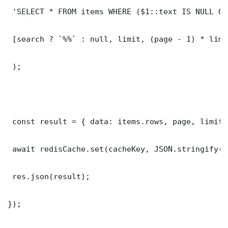
 'SELECT * FROM items WHERE ($1::text IS NULL OR
 [search ? `%%` : null, limit, (page - 1) * limit
 );

 const result = { data: items.rows, page, limit,
 await redisCache.set(cacheKey, JSON.stringify(r
 res.json(result);

});
