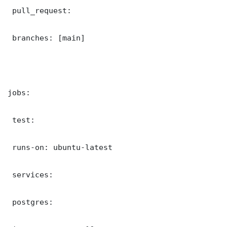
 pull_request:

 branches: [main]

jobs:

 test:

 runs-on: ubuntu-latest

 services:

 postgres:
