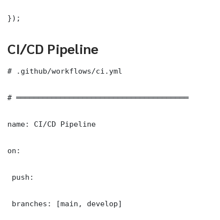
});
CI/CD Pipeline
# .github/workflows/ci.yml

# ═══════════════════════════════════════

name: CI/CD Pipeline

on:

 push:

 branches: [main, develop]
