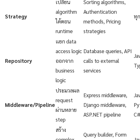
เปลี่ยน
Sorting algorithms,
algorithm
Authentication
Strategy
ทุ
ได้ตอน
methods, Pricing
runtime
strategies
แยก data
access logic
Database queries, API
Ja
Repository
ออกจาก
calls to external
Ty
business
services
logic
ประมวลผล
Express middleware,
Ja
request
Middleware/Pipeline
Django middleware,
Py
ผ่านหลาย
ASP.NET pipeline
C
step
สร้าง
Query builder, Form
complex
Ja