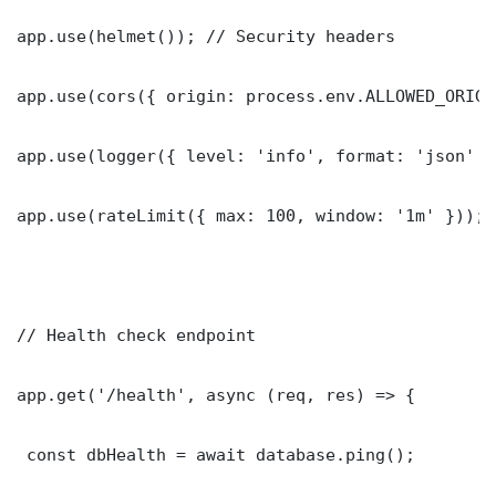
app.use(helmet()); // Security headers

app.use(cors({ origin: process.env.ALLOWED_ORIGI
app.use(logger({ level: 'info', format: 'json' })
app.use(rateLimit({ max: 100, window: '1m' }));

// Health check endpoint

app.get('/health', async (req, res) => {

 const dbHealth = await database.ping();
