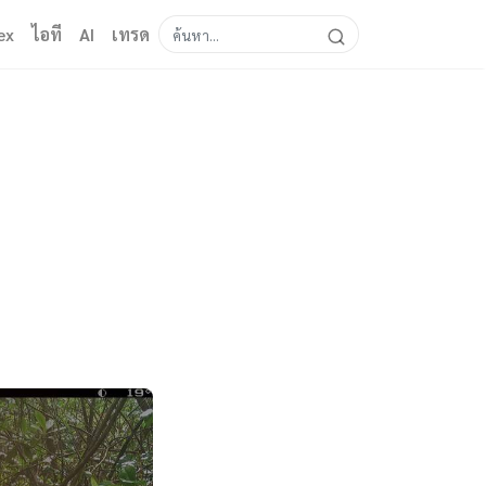
ex
ไอที
AI
เทรด