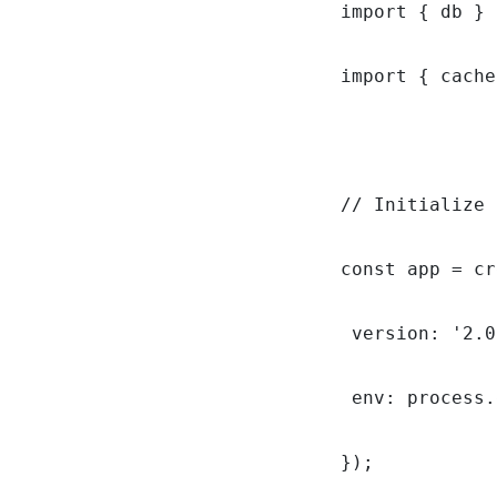
import { db } 
import { cache
// Initialize 
const app = cr
 version: '2.0
 env: process.
});
