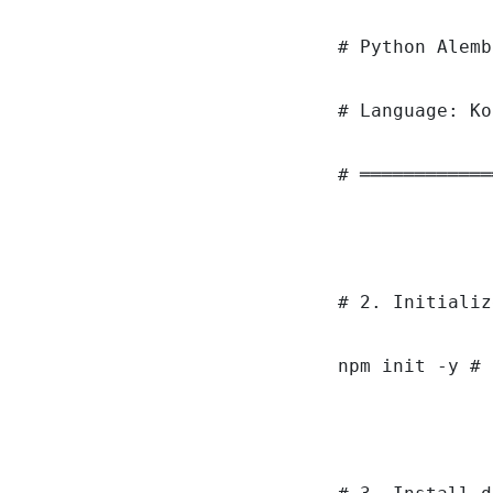
# Python Alemb
# Language: Ko
# ════════════
# 2. Initializ
npm init -y # 