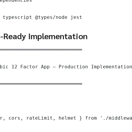
ependencies

 typescript @types/node jest
n-Ready Implementation
════════════════════════════

bic 12 Factor App — Production Implementation
════════════════════════════

r, cors, rateLimit, helmet } from './middlewa