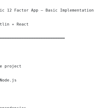
ic 12 Factor App — Basic Implementation

tlin + React

═══════════════════════════

e project

Node.js
