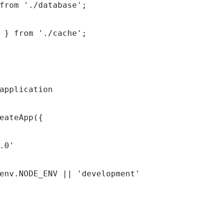
from './database';

 } from './cache';

application

eateApp({

.0'

env.NODE_ENV || 'development'
