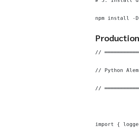
# 3. Install d
npm install -D
Productio
// ═══════════
// Python Alem
// ═══════════
import { logge