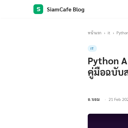
SiamCafe Blog
S
หน้าแรก
›
it
›
Python
IT
Python A
คู่มือฉบั
อ.บอม
21 Feb 20