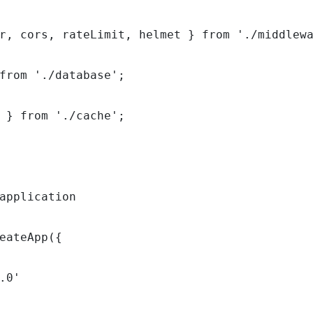
r, cors, rateLimit, helmet } from './middlewa
from './database';

 } from './cache';

application

eateApp({

.0'
