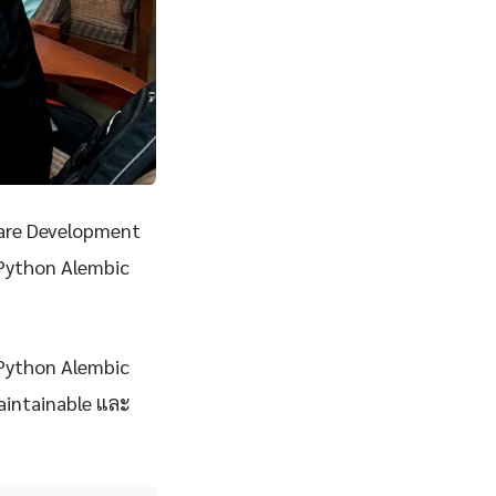
are Development
 Python Alembic
จ Python Alembic
maintainable และ