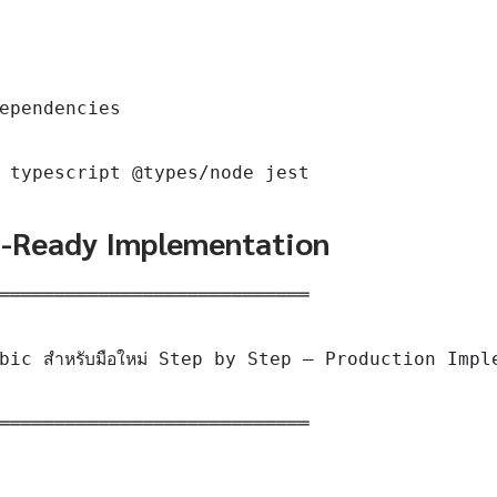
ependencies

 typescript @types/node jest
n-Ready Implementation
════════════════════════════

ic สำหรับมือใหม่ Step by Step — Production Impl
════════════════════════════
