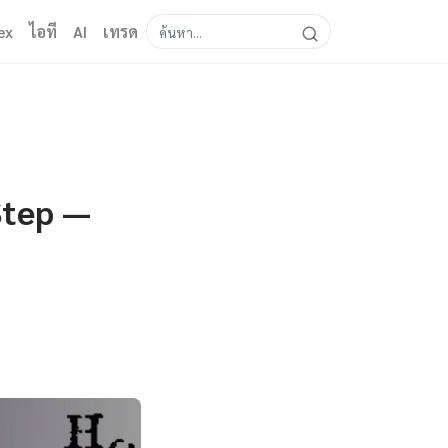
ex
ไอที
AI
เทรด
Step —