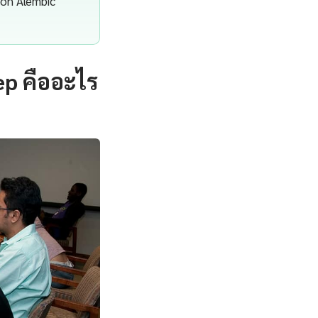
hon Alembic
ep คืออะไร