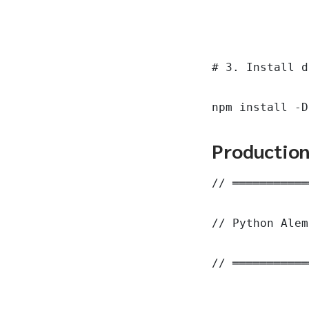
# 3. Install d
npm install -D
Productio
// ═══════════
// Python Alemb
// ═══════════