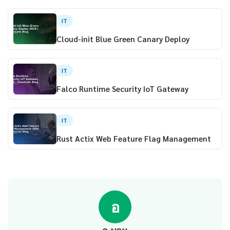
IT
Cloud-init Blue Green Canary Deploy
IT
Falco Runtime Security IoT Gateway
IT
Rust Actix Web Feature Flag Management
อ
อ.บอม