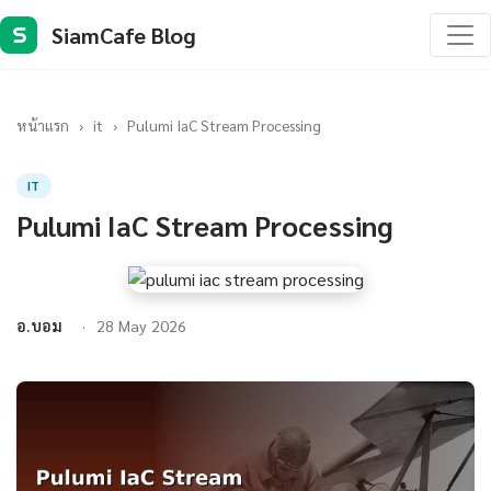
SiamCafe Blog
S
หน้าแรก
›
it
›
Pulumi IaC Stream Processing
IT
Pulumi IaC Stream Processing
อ.บอม
28 May 2026