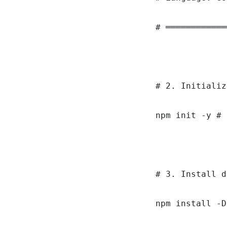
# ════════════
# 2. Initializ
npm init -y # 
# 3. Install d
npm install -D