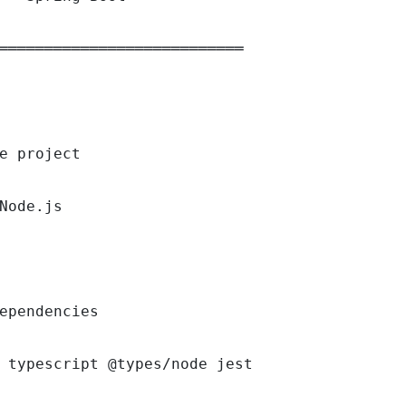
═══════════════════════════

e project

Node.js

ependencies

 typescript @types/node jest