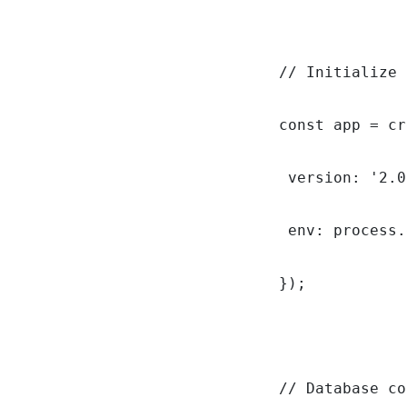
// Initialize 
const app = cr
 version: '2.0
 env: process.
});

// Database co