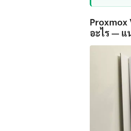
Proxmox V
อะไร — แ