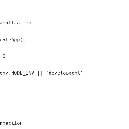
application

eateApp({

.0'

env.NODE_ENV || 'development'

nnection
