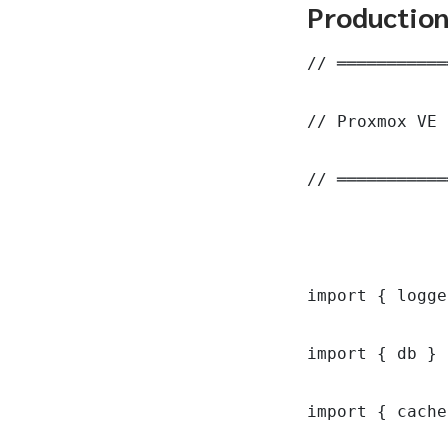
Productio
// ═══════════
// Proxmox VE 
// ═══════════
import { logge
import { db } 
import { cache