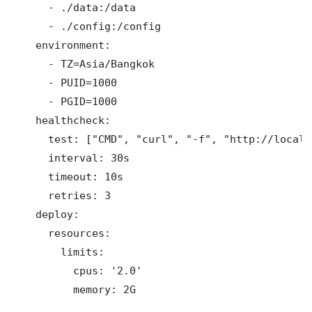
      - ./data:/data

      - ./config:/config

    environment:

      - TZ=Asia/Bangkok

      - PUID=1000

      - PGID=1000

    healthcheck:

      test: ["CMD", "curl", "-f", "http://localh
      interval: 30s

      timeout: 10s

      retries: 3

    deploy:

      resources:

        limits:

          cpus: '2.0'

          memory: 2G