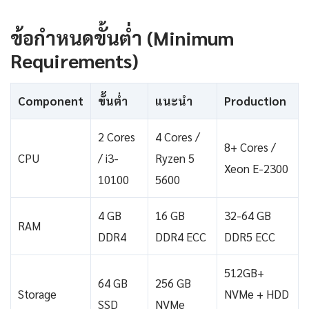
ข้อกำหนดขั้นต่ำ (Minimum
Requirements)
Component
ขั้นต่ำ
แนะนำ
Production
2 Cores
4 Cores /
8+ Cores /
CPU
/ i3-
Ryzen 5
Xeon E-2300
10100
5600
4 GB
16 GB
32-64 GB
RAM
DDR4
DDR4 ECC
DDR5 ECC
512GB+
64 GB
256 GB
Storage
NVMe + HDD
SSD
NVMe