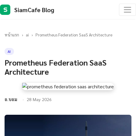
SiamCafe Blog
S
หน้าแรก
›
ai
›
Prometheus Federation SaaS Architecture
AI
Prometheus Federation SaaS
Architecture
อ.บอม
28 May 2026