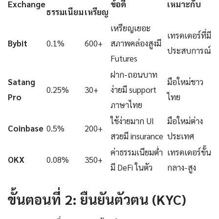
Exchange
ข้อดี
เหมาะกับ
ธรรมเนียม
เหรียญ
เหรียญเยอะ
เทรดเดอร์ที่มี
Bybit
0.1%
600+
สภาพคล่องสูงมี
ประสบการณ์
Futures
ฝาก-ถอนบาท
Satang
มือใหม่ชาว
0.25%
30+
ง่ายมี support
Pro
ไทย
ภาษาไทย
ใช้ง่ายมาก UI
มือใหม่ต่าง
Coinbase
0.5%
200+
สวยมี insurance
ประเทศ
ค่าธรรมเนียมต่ำ
เทรดเดอร์ขั้น
OKX
0.08%
350+
มี DeFi ในตัว
กลาง-สูง
ขั้นตอนที่ 2: ยืนยันตัวตน (KYC)