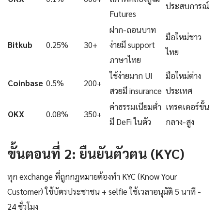
ประสบการณ์
Futures
ฝาก-ถอนบาท
มือใหม่ชาว
Bitkub
0.25%
30+
ง่ายมี support
ไทย
ภาษาไทย
ใช้ง่ายมาก UI
มือใหม่ต่าง
Coinbase
0.5%
200+
สวยมี insurance
ประเทศ
ค่าธรรมเนียมต่ำ
เทรดเดอร์ขั้น
OKX
0.08%
350+
มี DeFi ในตัว
กลาง-สูง
ขั้นตอนที่ 2: ยืนยันตัวตน (KYC)
ทุก exchange ที่ถูกกฎหมายต้องทำ KYC (Know Your
Customer) ใช้บัตรประชาชน + selfie ใช้เวลาอนุมัติ 5 นาที -
24 ชั่วโมง