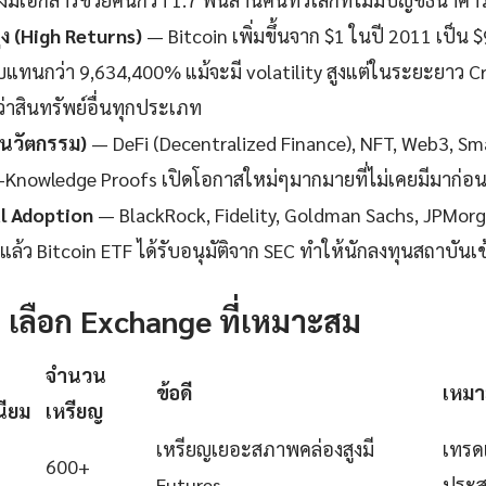
 (High Returns)
— Bitcoin เพิ่มขึ้นจาก $1 ในปี 2011 เป็น 
แทนกว่า 9,634,400% แม้จะมี volatility สูงแต่ในระยะยาว C
าสินทรัพย์อื่นทุกประเภท
(นวัตกรรม)
— DeFi (Decentralized Finance), NFT, Web3, Sm
o-Knowledge Proofs เปิดโอกาสใหม่ๆมากมายที่ไม่เคยมีมาก่อ
al Adoption
— BlackRock, Fidelity, Goldman Sachs, JPMorg
ล้ว Bitcoin ETF ได้รับอนุมัติจาก SEC ทำให้นักลงทุนสถาบันเข้า
1: เลือก Exchange ที่เหมาะสม
จำนวน
ข้อดี
เหมา
นียม
เหรียญ
เหรียญเยอะสภาพคล่องสูงมี
เทรดเ
600+
Futures
ประส