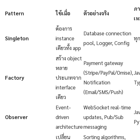
ภา
Pattern
ใช้เมื่อ
ตัวอย่างจริง
เห
ต้องการ
Database connection
Singleton
instance
ทุ
pool, Logger, Config
เดียวทั้ง app
สร้าง object
Payment gateway
หลาย
(Stripe/PayPal/Omise),
Ja
Factory
ประเภทจาก
Notification
Ty
interface
(Email/SMS/Push)
เดียว
Event-
WebSocket real-time
Ja
Observer
driven
updates, Pub/Sub
Py
architecture
messaging
เปลี่ยน
Sorting algorithms,