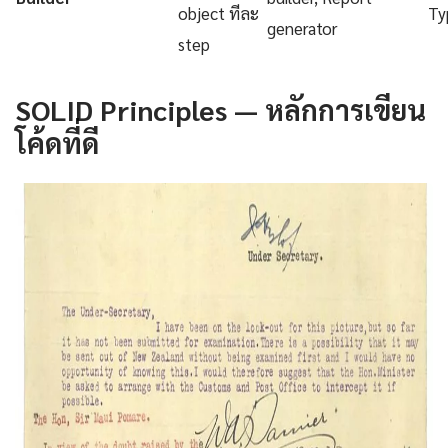
object ทีละ
Ty
generator
step
SOLID Principles — หลักการเขียน
โค้ดที่ดี