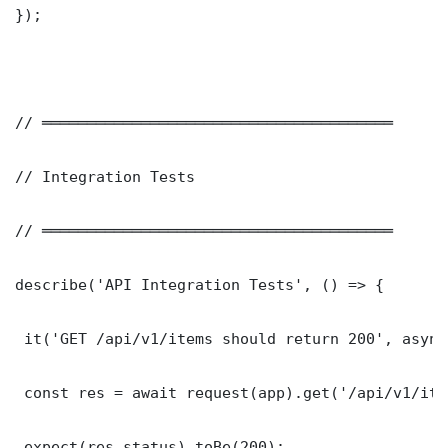
});

// ═══════════════════════════════════════

// Integration Tests

// ═══════════════════════════════════════

describe('API Integration Tests', () => {

 it('GET /api/v1/items should return 200', async
 const res = await request(app).get('/api/v1/item
 expect(res.status).toBe(200);
