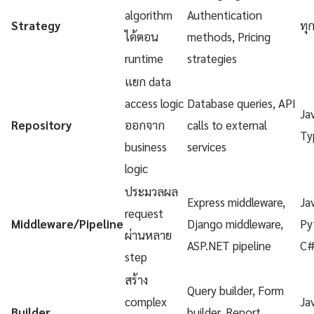
algorithm
Authentication
Strategy
ทุ
ได้ตอน
methods, Pricing
runtime
strategies
แยก data
access logic
Database queries, API
Ja
Repository
ออกจาก
calls to external
Ty
business
services
logic
ประมวลผล
Express middleware,
Ja
request
Middleware/Pipeline
Django middleware,
Py
ผ่านหลาย
ASP.NET pipeline
C
step
สร้าง
Query builder, Form
complex
Ja
Builder
builder, Report