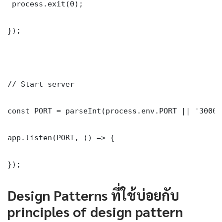
 process.exit(0);

});

// Start server

const PORT = parseInt(process.env.PORT || '3000')
app.listen(PORT, () => {

});
Design Patterns ที่ใช้บ่อยกับ
principles of design pattern