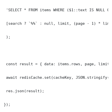
 'SELECT * FROM items WHERE ($1::text IS NULL OR
 [search ? `%%` : null, limit, (page - 1) * limit
 );

 const result = { data: items.rows, page, limit,
 await redisCache.set(cacheKey, JSON.stringify(r
 res.json(result);

});
