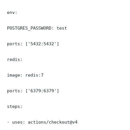
 env:

 POSTGRES_PASSWORD: test

 ports: ['5432:5432']

 redis:

 image: redis:7

 ports: ['6379:6379']

 steps:

 - uses: actions/checkout@v4
