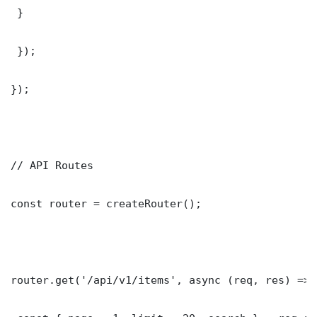
 }

 });

});

// API Routes

const router = createRouter();

router.get('/api/v1/items', async (req, res) => {