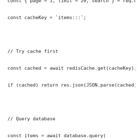
 const { page = 1, limit = 20, search } = req.que
 const cacheKey = `items:::`;

 // Try cache first

 const cached = await redisCache.get(cacheKey);

 if (cached) return res.json(JSON.parse(cached));
 // Query database

 const items = await database.query(
