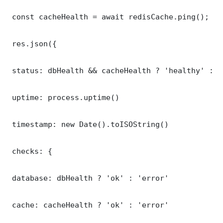
 const cacheHealth = await redisCache.ping();

 res.json({

 status: dbHealth && cacheHealth ? 'healthy' : '
 uptime: process.uptime()

 timestamp: new Date().toISOString()

 checks: {

 database: dbHealth ? 'ok' : 'error'

 cache: cacheHealth ? 'ok' : 'error'
