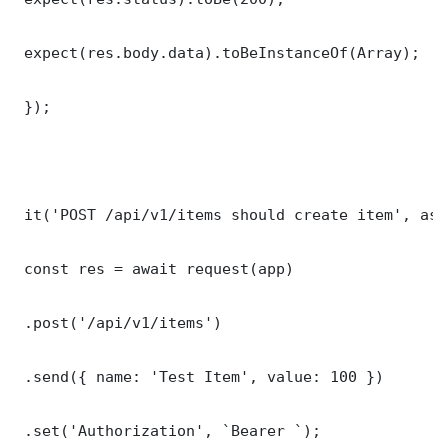
 expect(res.body.data).toBeInstanceOf(Array);

 });

 it('POST /api/v1/items should create item', asy
 const res = await request(app)

 .post('/api/v1/items')

 .send({ name: 'Test Item', value: 100 })

 .set('Authorization', `Bearer `);
