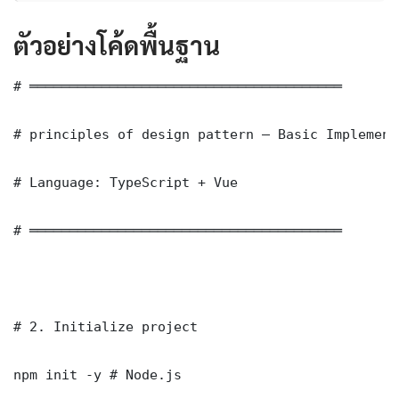
ตัวอย่างโค้ดพื้นฐาน
# ═══════════════════════════════════════

# principles of design pattern — Basic Implementa
# Language: TypeScript + Vue

# ═══════════════════════════════════════

# 2. Initialize project

npm init -y # Node.js
