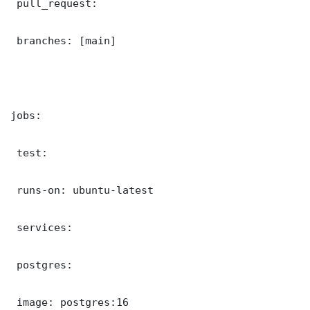
 pull_request:

 branches: [main]

jobs:

 test:

 runs-on: ubuntu-latest

 services:

 postgres:

 image: postgres:16
