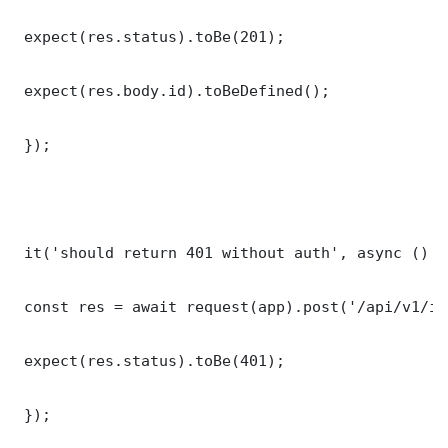
 expect(res.status).toBe(201);

 expect(res.body.id).toBeDefined();

 });

 it('should return 401 without auth', async () =>
 const res = await request(app).post('/api/v1/it
 expect(res.status).toBe(401);

 });
