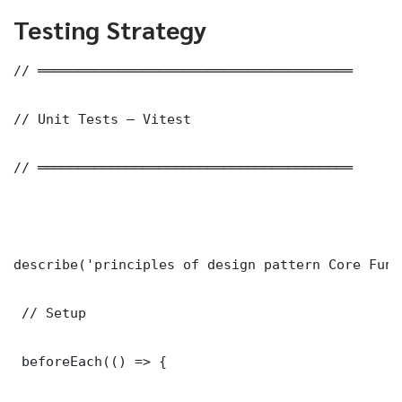
Testing Strategy
// ═══════════════════════════════════════

// Unit Tests — Vitest

// ═══════════════════════════════════════

describe('principles of design pattern Core Func
 // Setup

 beforeEach(() => {
