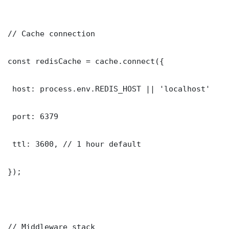
// Cache connection

const redisCache = cache.connect({

 host: process.env.REDIS_HOST || 'localhost'

 port: 6379

 ttl: 3600, // 1 hour default

});

// Middleware stack
