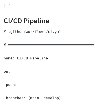
});
CI/CD Pipeline
# .github/workflows/ci.yml

# ═══════════════════════════════════════

name: CI/CD Pipeline

on:

 push:

 branches: [main, develop]
