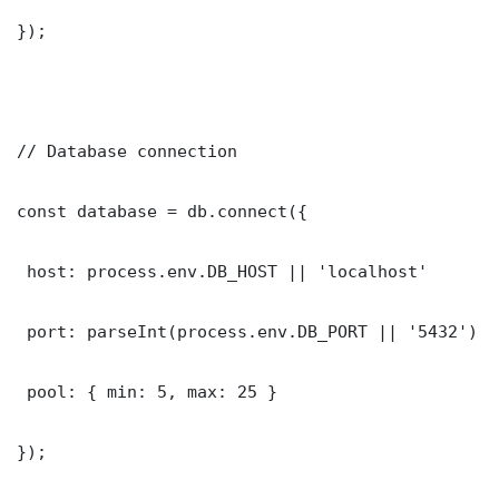
});

// Database connection

const database = db.connect({

 host: process.env.DB_HOST || 'localhost'

 port: parseInt(process.env.DB_PORT || '5432')

 pool: { min: 5, max: 25 }

});
