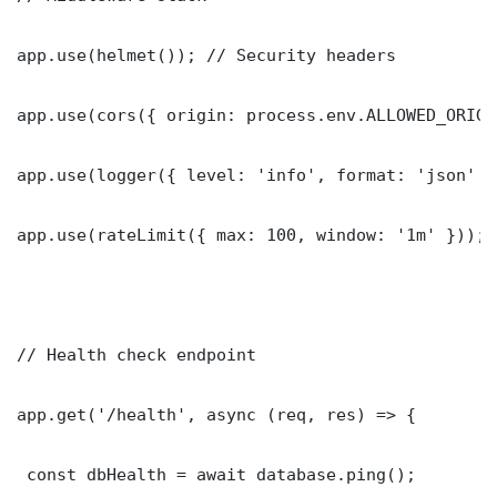
app.use(helmet()); // Security headers

app.use(cors({ origin: process.env.ALLOWED_ORIGI
app.use(logger({ level: 'info', format: 'json' })
app.use(rateLimit({ max: 100, window: '1m' }));

// Health check endpoint

app.get('/health', async (req, res) => {

 const dbHealth = await database.ping();
