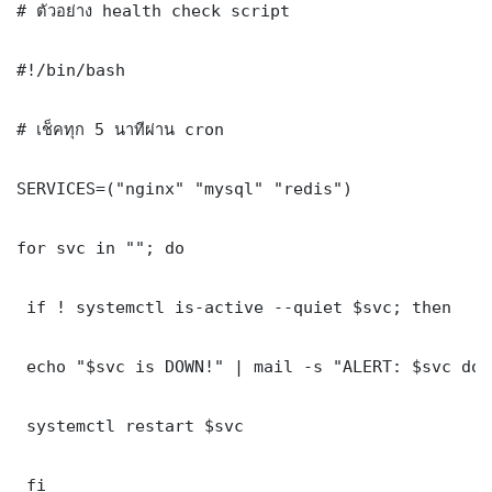
# ตัวอย่าง health check script

#!/bin/bash

# เช็คทุก 5 นาทีผ่าน cron

SERVICES=("nginx" "mysql" "redis")

for svc in ""; do

 if ! systemctl is-active --quiet $svc; then

 echo "$svc is DOWN!" | mail -s "ALERT: $svc dow
 systemctl restart $svc

 fi
