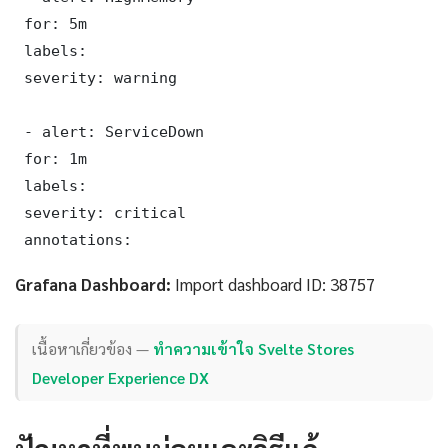
 for: 5m

 labels:

 severity: warning

 - alert: ServiceDown

 for: 1m

 labels:

 severity: critical

 annotations:
Grafana Dashboard:
Import dashboard ID: 38757
เนื้อหาเกี่ยวข้อง —
ทำความเข้าใจ Svelte Stores
Developer Experience DX