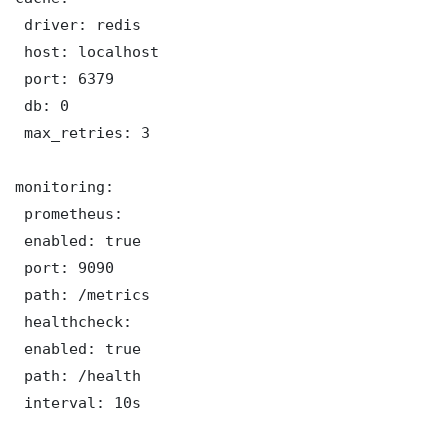
 driver: redis

 host: localhost

 port: 6379

 db: 0

 max_retries: 3

monitoring:

 prometheus:

 enabled: true

 port: 9090

 path: /metrics

 healthcheck:

 enabled: true

 path: /health

 interval: 10s