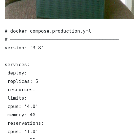
# docker-compose.production.yml

# ═══════════════════════════════════════

version: '3.8'

services:

 deploy:

 replicas: 5

 resources:

 limits:

 cpus: '4.0'

 memory: 4G

 reservations:

 cpus: '1.0'
