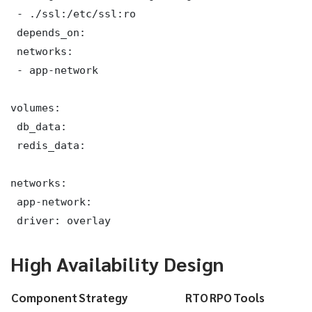
 - ./ssl:/etc/ssl:ro

 depends_on:

 networks:

 - app-network

volumes:

 db_data:

 redis_data:

networks:

 app-network:

 driver: overlay
High Availability Design
Component
Strategy
RTO
RPO
Tools