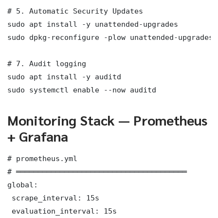
# 5. Automatic Security Updates

sudo apt install -y unattended-upgrades

sudo dpkg-reconfigure -plow unattended-upgrades

# 7. Audit logging

sudo apt install -y auditd

sudo systemctl enable --now auditd
Monitoring Stack — Prometheus
+ Grafana
# prometheus.yml

# ═══════════════════════════════════════

global:

 scrape_interval: 15s

 evaluation_interval: 15s
