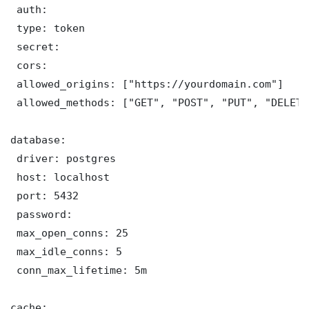
 auth:

 type: token

 secret: 

 cors:

 allowed_origins: ["https://yourdomain.com"]

 allowed_methods: ["GET", "POST", "PUT", "DELETE"
database:

 driver: postgres

 host: localhost

 port: 5432

 password: 

 max_open_conns: 25

 max_idle_conns: 5

 conn_max_lifetime: 5m

cache:
