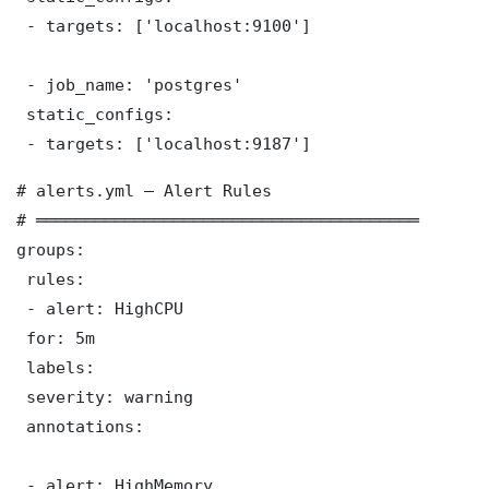
 - targets: ['localhost:9100']

 - job_name: 'postgres'

 static_configs:

 - targets: ['localhost:9187']
# alerts.yml — Alert Rules

# ═══════════════════════════════════════

groups:

 rules:

 - alert: HighCPU

 for: 5m

 labels:

 severity: warning

 annotations:

 - alert: HighMemory
