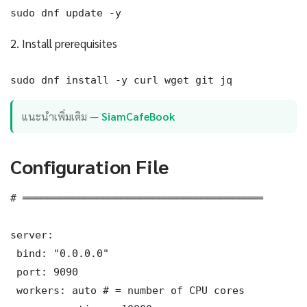
sudo dnf update -y
2. Install prerequisites
sudo dnf install -y curl wget git jq
แนะนำเพิ่มเติม —
SiamCafeBook
Configuration File
# ═══════════════════════════════════════

server:

 bind: "0.0.0.0"

 port: 9090

 workers: auto # = number of CPU cores
