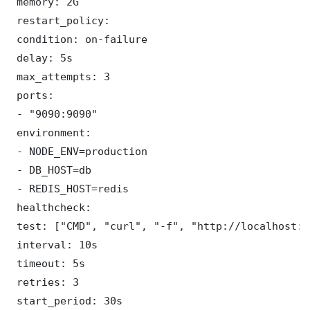
 memory: 2G

 restart_policy:

 condition: on-failure

 delay: 5s

 max_attempts: 3

 ports:

 - "9090:9090"

 environment:

 - NODE_ENV=production

 - DB_HOST=db

 - REDIS_HOST=redis

 healthcheck:

 test: ["CMD", "curl", "-f", "http://localhost:9
 interval: 10s

 timeout: 5s

 retries: 3

 start_period: 30s
