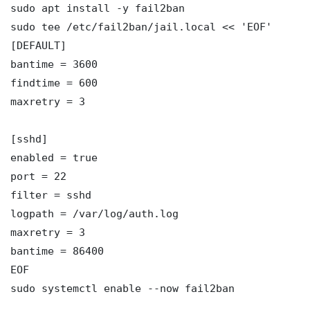
sudo apt install -y fail2ban

sudo tee /etc/fail2ban/jail.local << 'EOF'

[DEFAULT]

bantime = 3600

findtime = 600

maxretry = 3

[sshd]

enabled = true

port = 22

filter = sshd

logpath = /var/log/auth.log

maxretry = 3

bantime = 86400

EOF

sudo systemctl enable --now fail2ban
