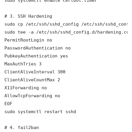
sudo systemctl enable certbot.timer

# 3. SSH Hardening

sudo cp /etc/ssh/sshd_config /etc/ssh/sshd_config
sudo tee -a /etc/ssh/sshd_config.d/hardening.con
PermitRootLogin no

PasswordAuthentication no

PubkeyAuthentication yes

MaxAuthTries 3

ClientAliveInterval 300

ClientAliveCountMax 2

X11Forwarding no

AllowTcpForwarding no

EOF

sudo systemctl restart sshd

# 4. fail2ban
