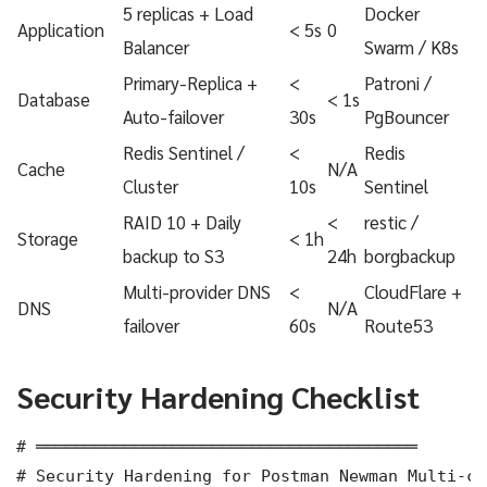
5 replicas + Load
Docker
Application
< 5s
0
Balancer
Swarm / K8s
Primary-Replica +
<
Patroni /
Database
< 1s
Auto-failover
30s
PgBouncer
Redis Sentinel /
<
Redis
Cache
N/A
Cluster
10s
Sentinel
RAID 10 + Daily
<
restic /
Storage
< 1h
backup to S3
24h
borgbackup
Multi-provider DNS
<
CloudFlare +
DNS
N/A
failover
60s
Route53
Security Hardening Checklist
# ═══════════════════════════════════════

# Security Hardening for Postman Newman Multi-cl