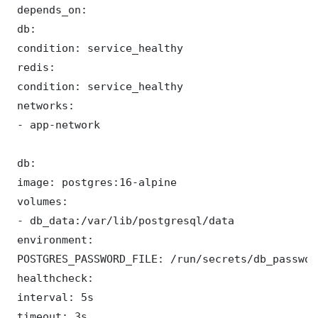
 depends_on:

 db:

 condition: service_healthy

 redis:

 condition: service_healthy

 networks:

 - app-network

 db:

 image: postgres:16-alpine

 volumes:

 - db_data:/var/lib/postgresql/data

 environment:

 POSTGRES_PASSWORD_FILE: /run/secrets/db_password
 healthcheck:

 interval: 5s

 timeout: 3s
