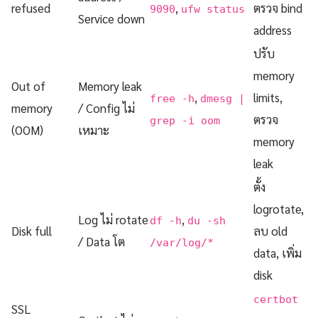
refused
,
ตรวจ bind
9090
ufw status
Service down
address
ปรับ
memory
Out of
Memory leak
,
limits,
free -h
dmesg |
memory
/ Config ไม่
ตรวจ
grep -i oom
(OOM)
เหมาะ
memory
leak
ตั้ง
logrotate,
Log ไม่ rotate
,
df -h
du -sh
Disk full
ลบ old
/ Data โต
/var/log/*
data, เพิ่ม
disk
certbot
SSL