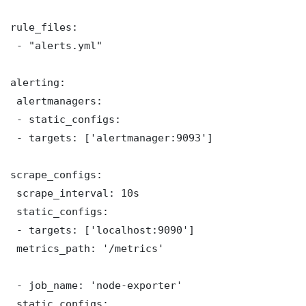
rule_files:

 - "alerts.yml"

alerting:

 alertmanagers:

 - static_configs:

 - targets: ['alertmanager:9093']

scrape_configs:

 scrape_interval: 10s

 static_configs:

 - targets: ['localhost:9090']

 metrics_path: '/metrics'

 - job_name: 'node-exporter'

 static_configs:
