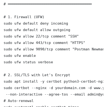
# ═══════════════════════════════════════

# 1. Firewall (UFW)

sudo ufw default deny incoming

sudo ufw default allow outgoing

sudo ufw allow 22/tcp comment "SSH"

sudo ufw allow 443/tcp comment "HTTPS"

sudo ufw allow 9090/tcp comment "Postman Newman 
sudo ufw enable

sudo ufw status verbose

# 2. SSL/TLS with Let's Encrypt

sudo apt install -y certbot python3-certbot-nginx
sudo certbot --nginx -d yourdomain.com -d www.yo
 --non-interactive --agree-tos --email admin@you
# Auto-renewal
