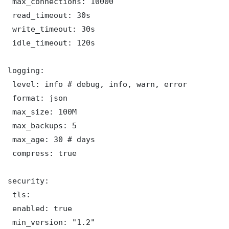
 max_connections: 10000

 read_timeout: 30s

 write_timeout: 30s

 idle_timeout: 120s

logging:

 level: info # debug, info, warn, error

 format: json

 max_size: 100M

 max_backups: 5

 max_age: 30 # days

 compress: true

security:

 tls:

 enabled: true

 min_version: "1.2"
