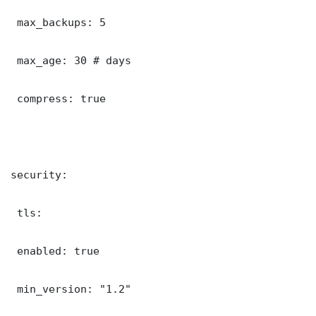
 max_backups: 5

 max_age: 30 # days

 compress: true

security:

 tls:

 enabled: true

 min_version: "1.2"
