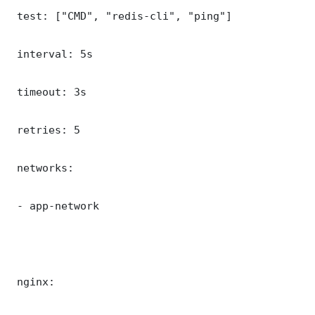
 test: ["CMD", "redis-cli", "ping"]

 interval: 5s

 timeout: 3s

 retries: 5

 networks:

 - app-network

 nginx:
