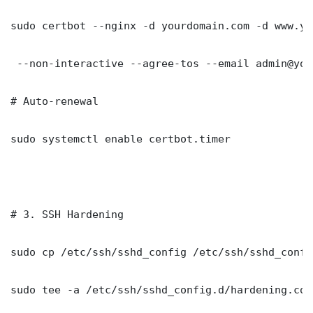
sudo certbot --nginx -d yourdomain.com -d www.yo
 --non-interactive --agree-tos --email admin@you
# Auto-renewal

sudo systemctl enable certbot.timer

# 3. SSH Hardening

sudo cp /etc/ssh/sshd_config /etc/ssh/sshd_config
sudo tee -a /etc/ssh/sshd_config.d/hardening.con