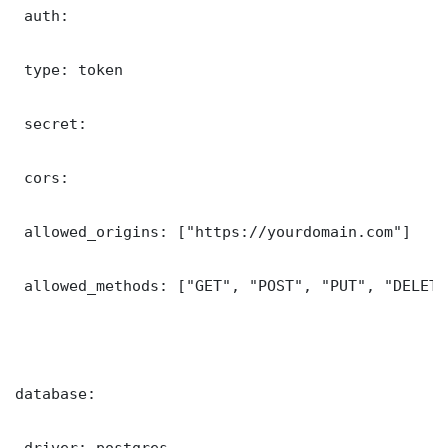
 auth:

 type: token

 secret: 

 cors:

 allowed_origins: ["https://yourdomain.com"]

 allowed_methods: ["GET", "POST", "PUT", "DELETE"
database:

 driver: postgres
