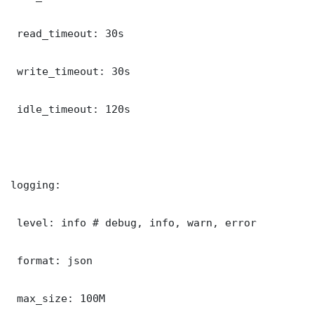
 read_timeout: 30s

 write_timeout: 30s

 idle_timeout: 120s

logging:

 level: info # debug, info, warn, error

 format: json

 max_size: 100M
