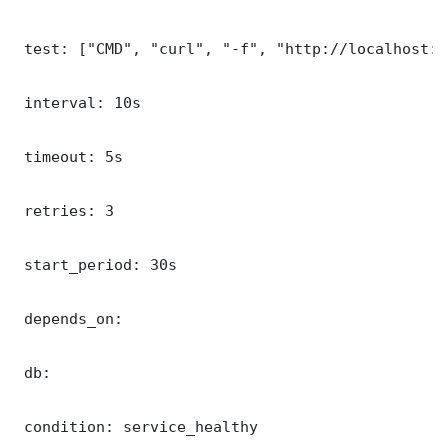
 test: ["CMD", "curl", "-f", "http://localhost:8
 interval: 10s

 timeout: 5s

 retries: 3

 start_period: 30s

 depends_on:

 db:

 condition: service_healthy
