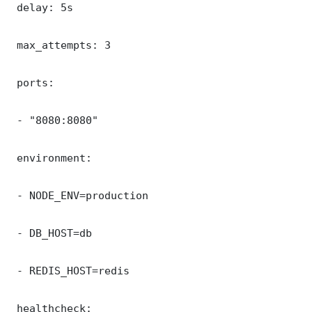
 delay: 5s

 max_attempts: 3

 ports:

 - "8080:8080"

 environment:

 - NODE_ENV=production

 - DB_HOST=db

 - REDIS_HOST=redis

 healthcheck:
