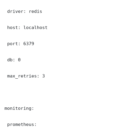
 driver: redis

 host: localhost

 port: 6379

 db: 0

 max_retries: 3

monitoring:

 prometheus:
