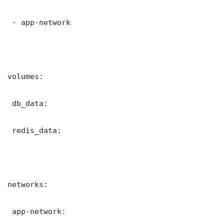
 - app-network

volumes:

 db_data:

 redis_data:

networks:

 app-network:
