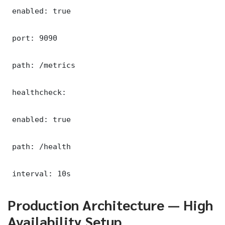
 enabled: true

 port: 9090

 path: /metrics

 healthcheck:

 enabled: true

 path: /health

 interval: 10s
Production Architecture — High
Availability Setup