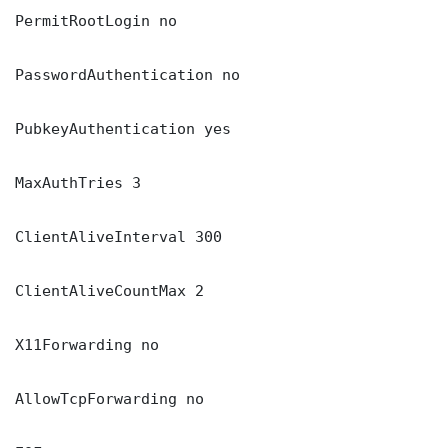
PermitRootLogin no

PasswordAuthentication no

PubkeyAuthentication yes

MaxAuthTries 3

ClientAliveInterval 300

ClientAliveCountMax 2

X11Forwarding no

AllowTcpForwarding no
