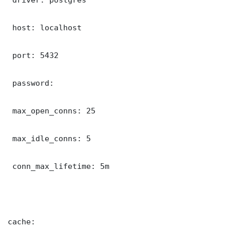
 host: localhost

 port: 5432

 password: 

 max_open_conns: 25

 max_idle_conns: 5

 conn_max_lifetime: 5m

cache:
