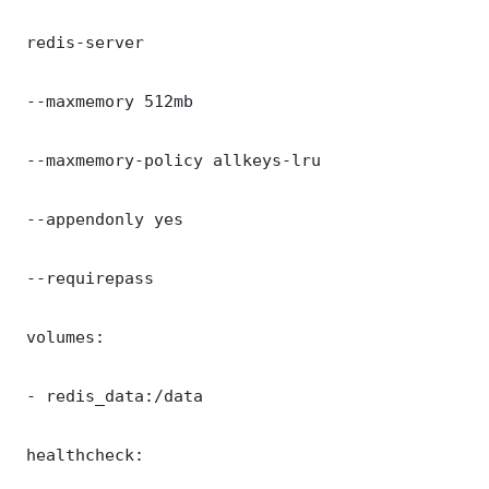
 redis-server

 --maxmemory 512mb

 --maxmemory-policy allkeys-lru

 --appendonly yes

 --requirepass 

 volumes:

 - redis_data:/data

 healthcheck:
