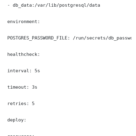
 - db_data:/var/lib/postgresql/data

 environment:

 POSTGRES_PASSWORD_FILE: /run/secrets/db_password
 healthcheck:

 interval: 5s

 timeout: 3s

 retries: 5

 deploy:
