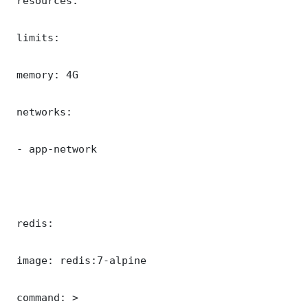
 resources:

 limits:

 memory: 4G

 networks:

 - app-network

 redis:

 image: redis:7-alpine

 command: >
