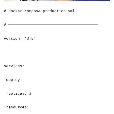
# docker-compose.production.yml

# ═══════════════════════════════════════

version: '3.8'

services:

 deploy:

 replicas: 3

 resources:
