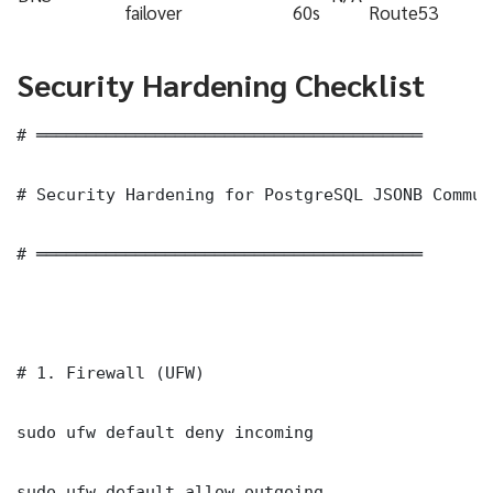
failover
60s
Route53
Security Hardening Checklist
# ═══════════════════════════════════════

# Security Hardening for PostgreSQL JSONB Commun
# ═══════════════════════════════════════

# 1. Firewall (UFW)

sudo ufw default deny incoming

sudo ufw default allow outgoing
