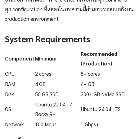
ทุก configuration ที่แสดงในบทความนี้ผ่านการทดสอบจริงบน
production environment
System Requirements
Recommended
Component
Minimum
(Production)
CPU
2 cores
8+ cores
RAM
4 GB
4+ GB
Disk
50 GB SSD
200+ GB NVMe SSD
Ubuntu 22.04+ /
OS
Ubuntu 24.04 LTS
Rocky 9+
Network
100 Mbps
1 Gbps+