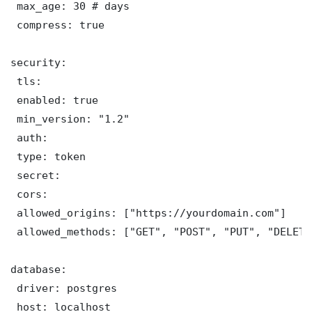
 max_age: 30 # days

 compress: true

security:

 tls:

 enabled: true

 min_version: "1.2"

 auth:

 type: token

 secret: 

 cors:

 allowed_origins: ["https://yourdomain.com"]

 allowed_methods: ["GET", "POST", "PUT", "DELETE"
database:

 driver: postgres

 host: localhost
