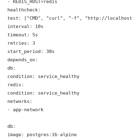
 - REDIS_HOST=redis

 healthcheck:

 test: ["CMD", "curl", "-f", "http://localhost:3
 interval: 10s

 timeout: 5s

 retries: 3

 start_period: 30s

 depends_on:

 db:

 condition: service_healthy

 redis:

 condition: service_healthy

 networks:

 - app-network

 db:

 image: postgres:16-alpine
