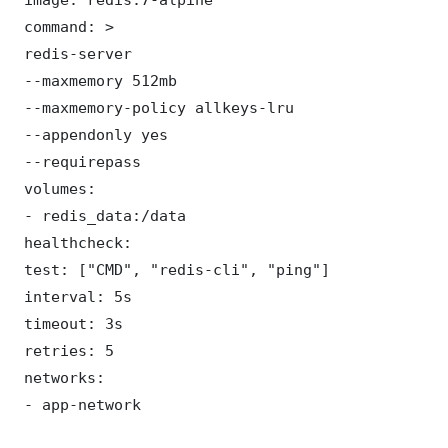
 command: >

 redis-server

 --maxmemory 512mb

 --maxmemory-policy allkeys-lru

 --appendonly yes

 --requirepass 

 volumes:

 - redis_data:/data

 healthcheck:

 test: ["CMD", "redis-cli", "ping"]

 interval: 5s

 timeout: 3s

 retries: 5

 networks:

 - app-network
