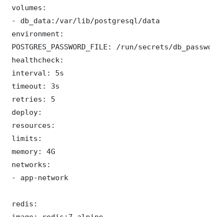
 volumes:

 - db_data:/var/lib/postgresql/data

 environment:

 POSTGRES_PASSWORD_FILE: /run/secrets/db_password
 healthcheck:

 interval: 5s

 timeout: 3s

 retries: 5

 deploy:

 resources:

 limits:

 memory: 4G

 networks:

 - app-network

 redis:

 image: redis:7-alpine
