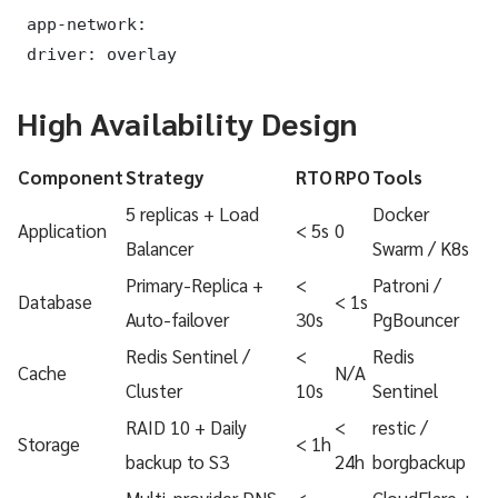
 app-network:

 driver: overlay
High Availability Design
Component
Strategy
RTO
RPO
Tools
5 replicas + Load
Docker
Application
< 5s
0
Balancer
Swarm / K8s
Primary-Replica +
<
Patroni /
Database
< 1s
Auto-failover
30s
PgBouncer
Redis Sentinel /
<
Redis
Cache
N/A
Cluster
10s
Sentinel
RAID 10 + Daily
<
restic /
Storage
< 1h
backup to S3
24h
borgbackup