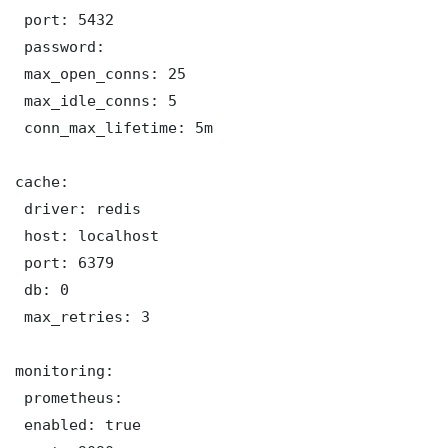
 port: 5432

 password: 

 max_open_conns: 25

 max_idle_conns: 5

 conn_max_lifetime: 5m

cache:

 driver: redis

 host: localhost

 port: 6379

 db: 0

 max_retries: 3

monitoring:

 prometheus:

 enabled: true
