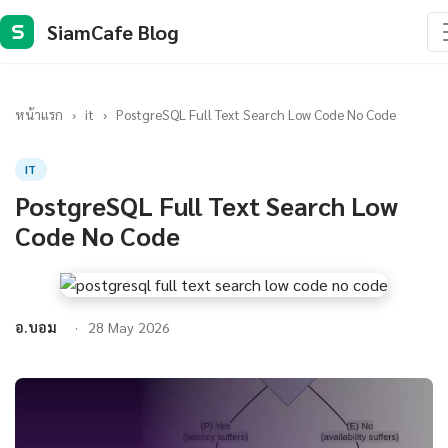
SiamCafe Blog
S
หน้าแรก
›
it
›
PostgreSQL Full Text Search Low Code No Code
IT
PostgreSQL Full Text Search Low
Code No Code
อ.บอม
28 May 2026