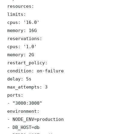
 resources:

 limits:

 cpus: '16.0'

 memory: 16G

 reservations:

 cpus: '1.0'

 memory: 2G

 restart_policy:

 condition: on-failure

 delay: 5s

 max_attempts: 3

 ports:

 - "3000:3000"

 environment:

 - NODE_ENV=production

 - DB_HOST=db
