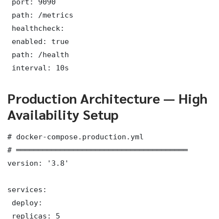
 port: 9090

 path: /metrics

 healthcheck:

 enabled: true

 path: /health

 interval: 10s
Production Architecture — High
Availability Setup
# docker-compose.production.yml

# ═══════════════════════════════════════

version: '3.8'

services:

 deploy:

 replicas: 5
