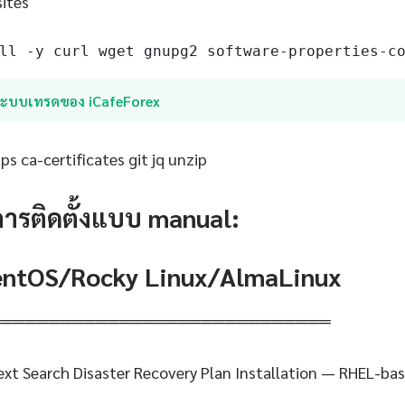
sites
ll -y curl wget gnupg2 software-properties-c
ระบบเทรดของ iCafeForex
s ca-certificates git jq unzip
การติดตั้งแบบ manual:
CentOS/Rocky Linux/AlmaLinux
═════════════════════════════
ext Search Disaster Recovery Plan Installation — RHEL-ba