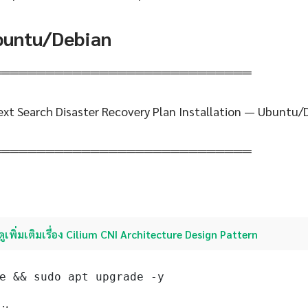
Ubuntu/Debian
═════════════════════════════
ext Search Disaster Recovery Plan Installation — Ubuntu/
═════════════════════════════
ดูเพิ่มเติมเรื่อง Cilium CNI Architecture Design Pattern
e && sudo apt upgrade -y