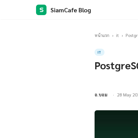
SiamCafe Blog
S
หน้าแรก
›
it
›
Postgr
IT
PostgreS
อ.บอม
28 May 20