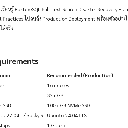
ียนรู้ PostgreSQL Full Text Search Disaster Recovery Plan 
Best Practices ไปจนถึง Production Deployment พร้อมตัวอย่าง
ได้จริง
quirements
imum
Recommended (Production)
es
16+ cores
32+ GB
B SSD
100+ GB NVMe SSD
tu 22.04+ / Rocky 9+
Ubuntu 24.04 LTS
Mbps
1 Gbps+