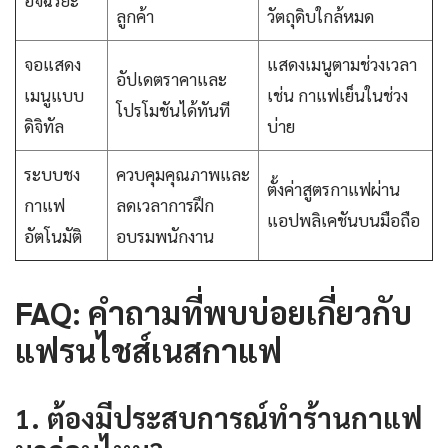
อัจฉริยะ
ลูกค้า
วัตถุดิบใกล้หมด
จอแสดง
แสดงเมนูตามช่วงเวลา
อัปเดตราคาและ
เมนูแบบ
เช่น กาแฟเย็นในช่วง
โปรโมชันได้ทันที
ดิจิทัล
บ่าย
ระบบชง
ควบคุมคุณภาพและ
ตั้งค่าสูตรกาแฟผ่าน
กาแฟ
ลดเวลาการฝึก
แอปพลิเคชันบนมือถือ
อัตโนมัติ
อบรมพนักงาน
FAQ: คำถามที่พบบ่อยเกี่ยวกับ
แฟรนไชส์เนสกาแฟ
1. ต้องมีประสบการณ์ทำร้านกาแฟ