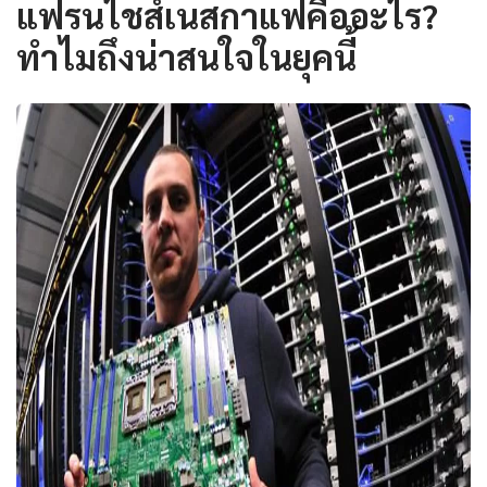
แฟรนไชส์เนสกาแฟคืออะไร?
ทำไมถึงน่าสนใจในยุคนี้