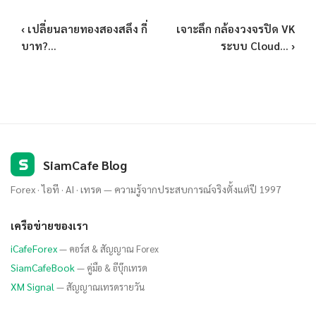
‹ เปลี่ยนลายทองสองสลึง กี่
เจาะลึก กล้องวงจรปิด VK
บาท?...
ระบบ Cloud... ›
S
SiamCafe Blog
Forex · ไอที · AI · เทรด — ความรู้จากประสบการณ์จริงตั้งแต่ปี 1997
เครือข่ายของเรา
iCafeForex
— คอร์ส & สัญญาณ Forex
SiamCafeBook
— คู่มือ & อีบุ๊กเทรด
XM Signal
— สัญญาณเทรดรายวัน