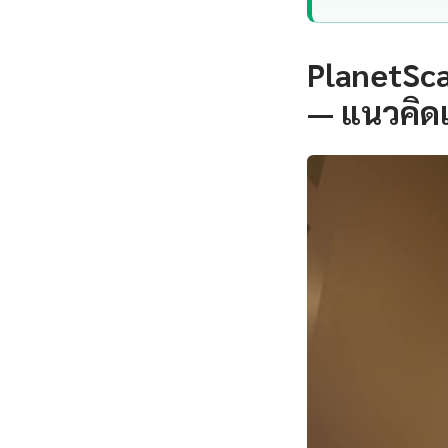
PlanetSca
— แนวคิด