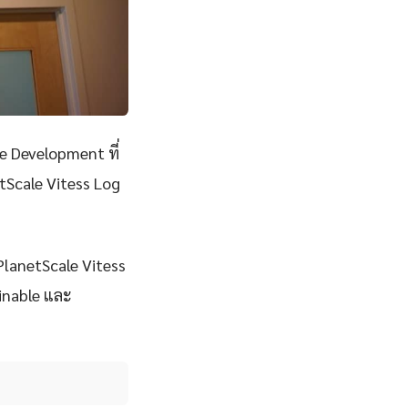
e Development ที่
tScale Vitess Log
 PlanetScale Vitess
ainable และ