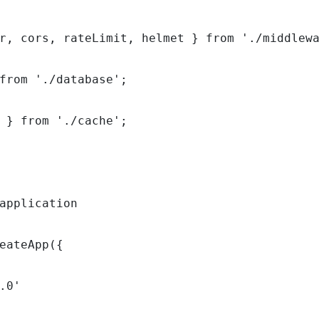
r, cors, rateLimit, helmet } from './middlewa
from './database';

 } from './cache';

application

eateApp({

.0'
