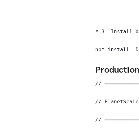
# 3. Install d
npm install -D
Productio
// ═══════════
// PlanetScale
// ═══════════