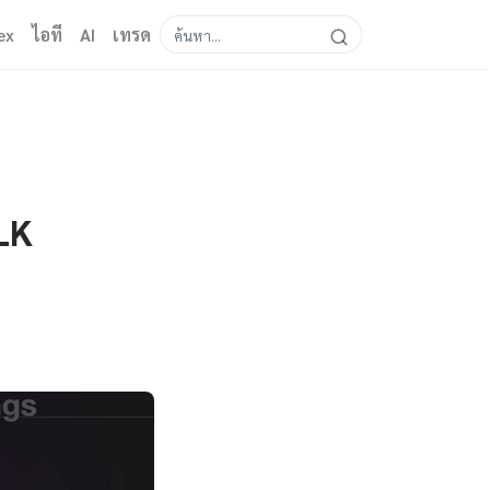
ex
ไอที
AI
เทรด
LK