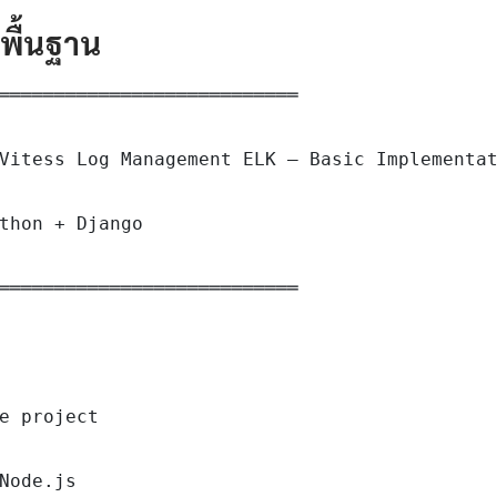
ดพื้นฐาน
═══════════════════════════

Vitess Log Management ELK — Basic Implementat
thon + Django

═══════════════════════════

e project

Node.js
