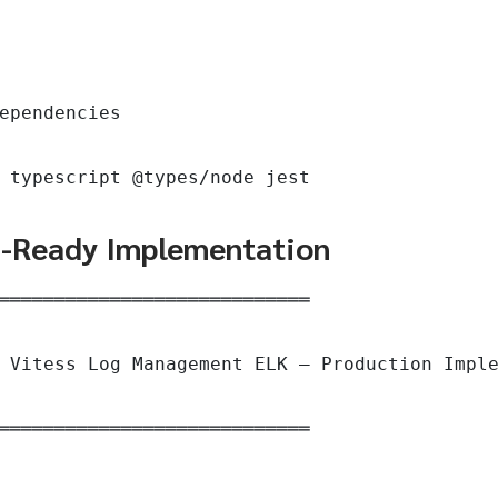
ependencies

 typescript @types/node jest
n-Ready Implementation
════════════════════════════

 Vitess Log Management ELK — Production Imple
════════════════════════════
