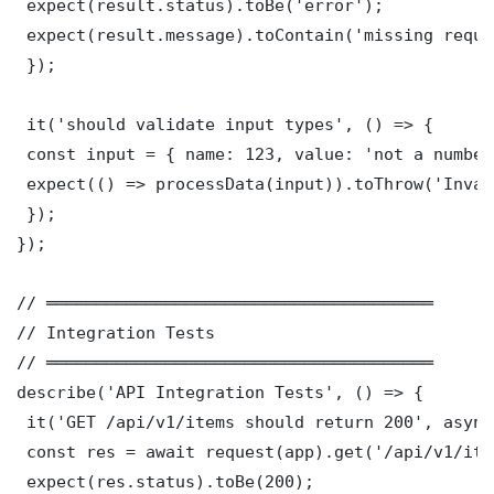
 expect(result.status).toBe('error');

 expect(result.message).toContain('missing requi
 });

 it('should validate input types', () => {

 const input = { name: 123, value: 'not a number'
 expect(() => processData(input)).toThrow('Inval
 });

});

// ═══════════════════════════════════════

// Integration Tests

// ═══════════════════════════════════════

describe('API Integration Tests', () => {

 it('GET /api/v1/items should return 200', async
 const res = await request(app).get('/api/v1/item
 expect(res.status).toBe(200);
