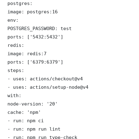
 postgres:

 image: postgres:16

 env:

 POSTGRES_PASSWORD: test

 ports: ['5432:5432']

 redis:

 image: redis:7

 ports: ['6379:6379']

 steps:

 - uses: actions/checkout@v4

 - uses: actions/setup-node@v4

 with:

 node-version: '20'

 cache: 'npm'

 - run: npm ci

 - run: npm run lint

 - run: npm run type-check
