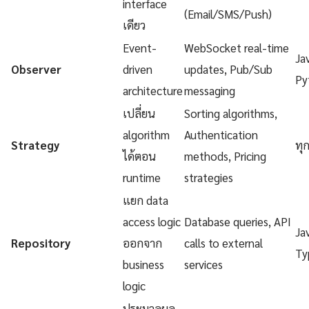
interface
(Email/SMS/Push)
เดียว
Event-
WebSocket real-time
Ja
Observer
driven
updates, Pub/Sub
Py
architecture
messaging
เปลี่ยน
Sorting algorithms,
algorithm
Authentication
Strategy
ทุ
ได้ตอน
methods, Pricing
runtime
strategies
แยก data
access logic
Database queries, API
Ja
Repository
ออกจาก
calls to external
Ty
business
services
logic
ประมวลผล