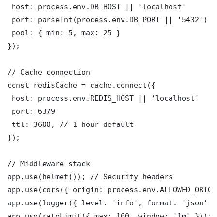
 host: process.env.DB_HOST || 'localhost'

 port: parseInt(process.env.DB_PORT || '5432')

 pool: { min: 5, max: 25 }

});

// Cache connection

const redisCache = cache.connect({

 host: process.env.REDIS_HOST || 'localhost'

 port: 6379

 ttl: 3600, // 1 hour default

});

// Middleware stack

app.use(helmet()); // Security headers

app.use(cors({ origin: process.env.ALLOWED_ORIGI
app.use(logger({ level: 'info', format: 'json' })
app.use(rateLimit({ max: 100, window: '1m' }));
