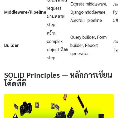
Express middleware,
Ja
request
Middleware/Pipeline
Django middleware,
Py
ผ่านหลาย
ASP.NET pipeline
C
step
สร้าง
Query builder, Form
complex
Ja
Builder
builder, Report
object ทีละ
Ty
generator
step
SOLID Principles — หลักการเขียน
โค้ดที่ดี