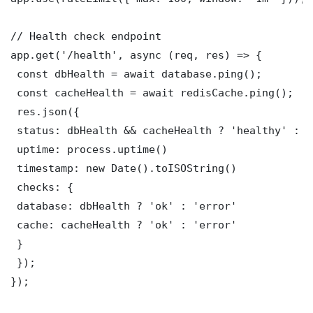
// Health check endpoint

app.get('/health', async (req, res) => {

 const dbHealth = await database.ping();

 const cacheHealth = await redisCache.ping();

 res.json({

 status: dbHealth && cacheHealth ? 'healthy' : '
 uptime: process.uptime()

 timestamp: new Date().toISOString()

 checks: {

 database: dbHealth ? 'ok' : 'error'

 cache: cacheHealth ? 'ok' : 'error'

 }

 });

});
