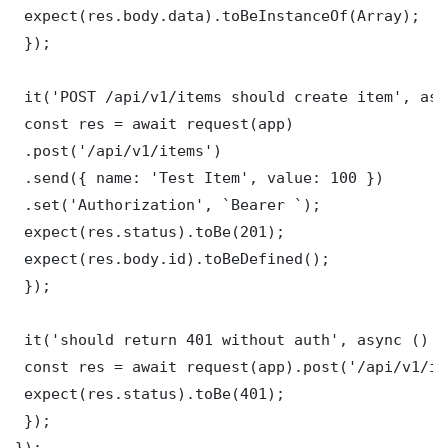
 expect(res.body.data).toBeInstanceOf(Array);

 });

 it('POST /api/v1/items should create item', asy
 const res = await request(app)

 .post('/api/v1/items')

 .send({ name: 'Test Item', value: 100 })

 .set('Authorization', `Bearer `);

 expect(res.status).toBe(201);

 expect(res.body.id).toBeDefined();

 });

 it('should return 401 without auth', async () =>
 const res = await request(app).post('/api/v1/it
 expect(res.status).toBe(401);

 });

});