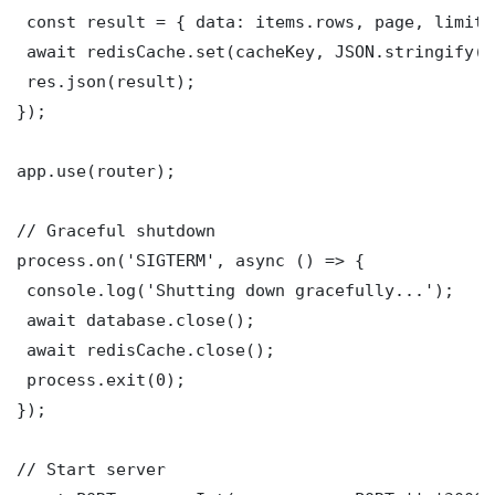
 const result = { data: items.rows, page, limit,
 await redisCache.set(cacheKey, JSON.stringify(r
 res.json(result);

});

app.use(router);

// Graceful shutdown

process.on('SIGTERM', async () => {

 console.log('Shutting down gracefully...');

 await database.close();

 await redisCache.close();

 process.exit(0);

});

// Start server
