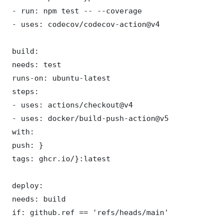
 - run: npm test -- --coverage

 - uses: codecov/codecov-action@v4

 build:

 needs: test

 runs-on: ubuntu-latest

 steps:

 - uses: actions/checkout@v4

 - uses: docker/build-push-action@v5

 with:

 push: }

 tags: ghcr.io/}:latest

 deploy:

 needs: build

 if: github.ref == 'refs/heads/main'
