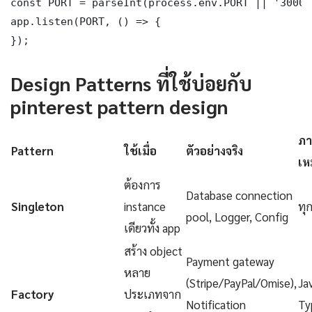
const PORT = parseInt(process.env.PORT || '3000')
app.listen(PORT, () => {

});
Design Patterns ที่ใช้บ่อยกับ
pinterest pattern design
ภา
Pattern
ใช้เมื่อ
ตัวอย่างจริง
เห
ต้องการ
Database connection
Singleton
instance
ทุ
pool, Logger, Config
เดียวทั้ง app
สร้าง object
Payment gateway
หลาย
(Stripe/PayPal/Omise),
Ja
Factory
ประเภทจาก
Notification
Ty