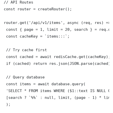
// API Routes

const router = createRouter();

router.get('/api/v1/items', async (req, res) => {
 const { page = 1, limit = 20, search } = req.que
 const cacheKey = `items:::`;

 // Try cache first

 const cached = await redisCache.get(cacheKey);

 if (cached) return res.json(JSON.parse(cached));
 // Query database

 const items = await database.query(

 'SELECT * FROM items WHERE ($1::text IS NULL OR
 [search ? `%%` : null, limit, (page - 1) * limit
 );
