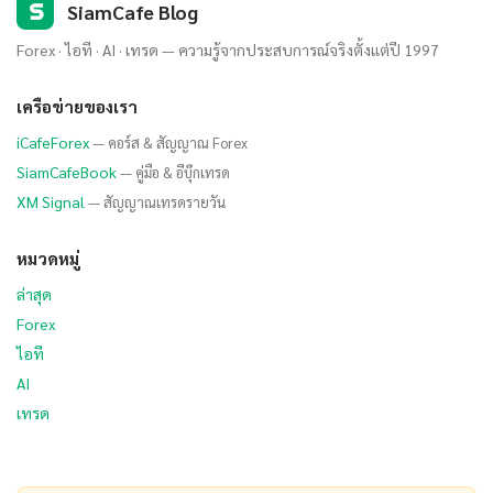
S
SiamCafe Blog
Forex · ไอที · AI · เทรด — ความรู้จากประสบการณ์จริงตั้งแต่ปี 1997
เครือข่ายของเรา
iCafeForex
— คอร์ส & สัญญาณ Forex
SiamCafeBook
— คู่มือ & อีบุ๊กเทรด
XM Signal
— สัญญาณเทรดรายวัน
หมวดหมู่
ล่าสุด
Forex
ไอที
AI
เทรด