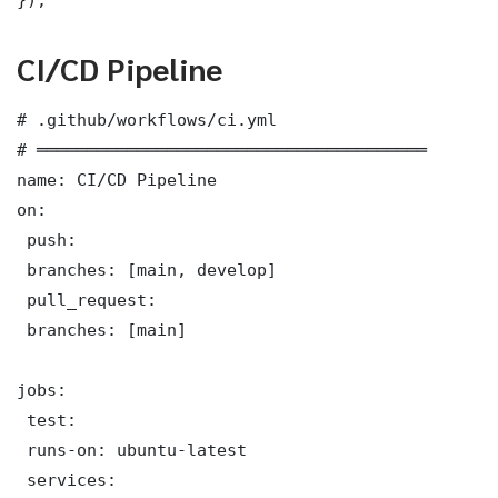
CI/CD Pipeline
# .github/workflows/ci.yml

# ═══════════════════════════════════════

name: CI/CD Pipeline

on:

 push:

 branches: [main, develop]

 pull_request:

 branches: [main]

jobs:

 test:

 runs-on: ubuntu-latest

 services:
