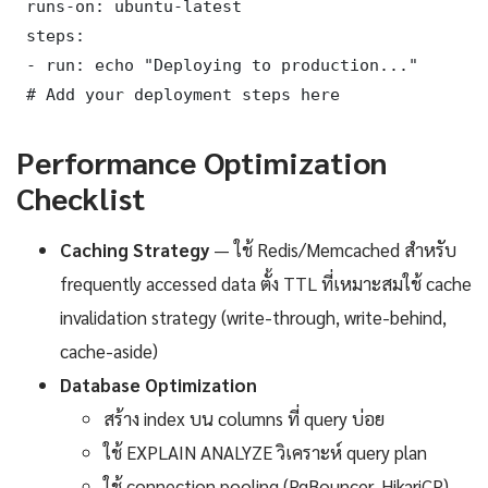
 runs-on: ubuntu-latest

 steps:

 - run: echo "Deploying to production..."

 # Add your deployment steps here
Performance Optimization
Checklist
Caching Strategy
— ใช้ Redis/Memcached สำหรับ
frequently accessed data ตั้ง TTL ที่เหมาะสมใช้ cache
invalidation strategy (write-through, write-behind,
cache-aside)
Database Optimization
สร้าง index บน columns ที่ query บ่อย
ใช้ EXPLAIN ANALYZE วิเคราะห์ query plan
ใช้ connection pooling (PgBouncer, HikariCP)