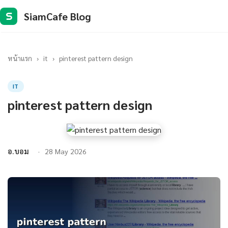
SiamCafe Blog
S
หน้าแรก
›
it
›
pinterest pattern design
IT
pinterest pattern design
อ.บอม
28 May 2026