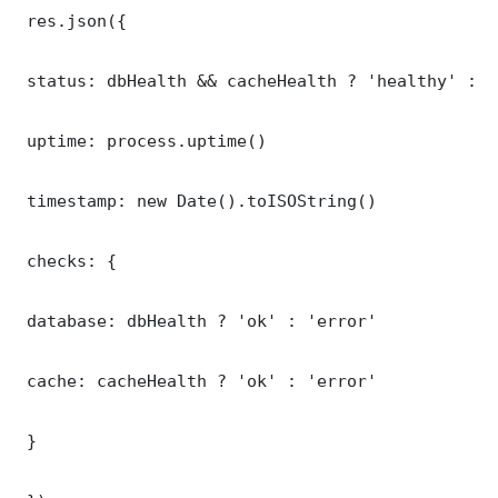
 res.json({

 status: dbHealth && cacheHealth ? 'healthy' : '
 uptime: process.uptime()

 timestamp: new Date().toISOString()

 checks: {

 database: dbHealth ? 'ok' : 'error'

 cache: cacheHealth ? 'ok' : 'error'

 }
