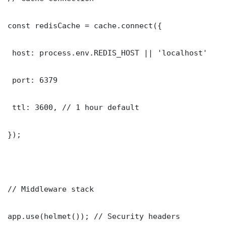
const redisCache = cache.connect({

 host: process.env.REDIS_HOST || 'localhost'

 port: 6379

 ttl: 3600, // 1 hour default

});

// Middleware stack

app.use(helmet()); // Security headers
