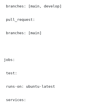
 branches: [main, develop]

 pull_request:

 branches: [main]

jobs:

 test:

 runs-on: ubuntu-latest

 services:
