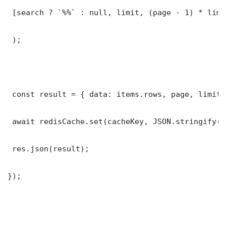
 [search ? `%%` : null, limit, (page - 1) * limit
 );

 const result = { data: items.rows, page, limit,
 await redisCache.set(cacheKey, JSON.stringify(r
 res.json(result);

});
