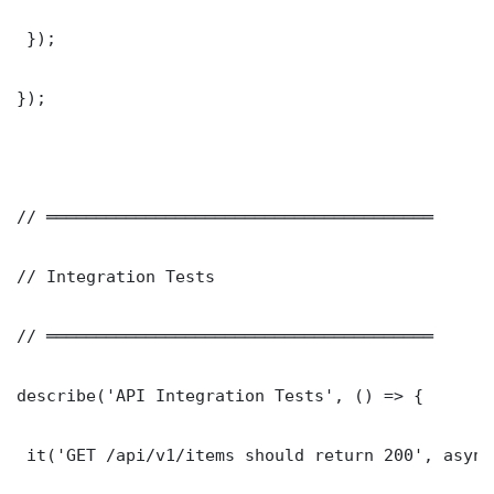
 });

});

// ═══════════════════════════════════════

// Integration Tests

// ═══════════════════════════════════════

describe('API Integration Tests', () => {

 it('GET /api/v1/items should return 200', async