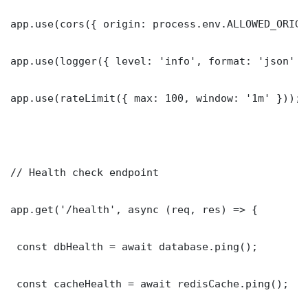
app.use(cors({ origin: process.env.ALLOWED_ORIGI
app.use(logger({ level: 'info', format: 'json' })
app.use(rateLimit({ max: 100, window: '1m' }));

// Health check endpoint

app.get('/health', async (req, res) => {

 const dbHealth = await database.ping();

 const cacheHealth = await redisCache.ping();
