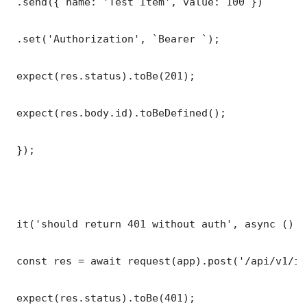
 .send({ name: 'Test Item', value: 100 })

 .set('Authorization', `Bearer `);

 expect(res.status).toBe(201);

 expect(res.body.id).toBeDefined();

 });

 it('should return 401 without auth', async () =>
 const res = await request(app).post('/api/v1/it
 expect(res.status).toBe(401);
