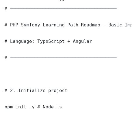
# ═══════════════════════════════════════

# PHP Symfony Learning Path Roadmap — Basic Impl
# Language: TypeScript + Angular

# ═══════════════════════════════════════

# 2. Initialize project

npm init -y # Node.js
