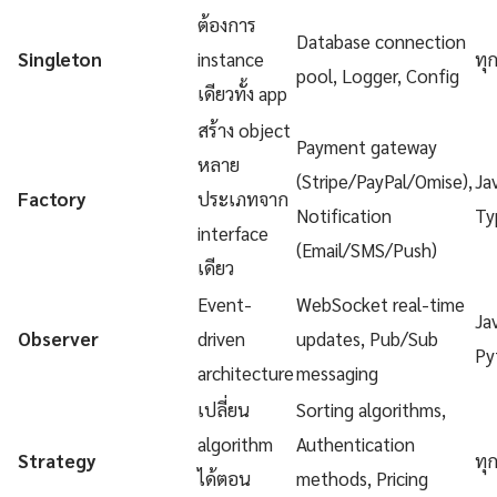
ต้องการ
Database connection
Singleton
instance
ทุ
pool, Logger, Config
เดียวทั้ง app
สร้าง object
Payment gateway
หลาย
(Stripe/PayPal/Omise),
Ja
Factory
ประเภทจาก
Notification
Ty
interface
(Email/SMS/Push)
เดียว
Event-
WebSocket real-time
Ja
Observer
driven
updates, Pub/Sub
Py
architecture
messaging
เปลี่ยน
Sorting algorithms,
algorithm
Authentication
Strategy
ทุ
ได้ตอน
methods, Pricing