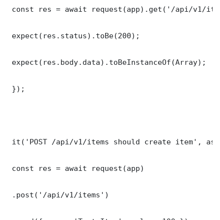
 const res = await request(app).get('/api/v1/item
 expect(res.status).toBe(200);

 expect(res.body.data).toBeInstanceOf(Array);

 });

 it('POST /api/v1/items should create item', asy
 const res = await request(app)

 .post('/api/v1/items')
