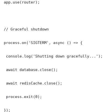
app.use(router);

// Graceful shutdown

process.on('SIGTERM', async () => {

 console.log('Shutting down gracefully...');

 await database.close();

 await redisCache.close();

 process.exit(0);

});
