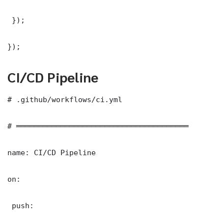
 });

});
CI/CD Pipeline
# .github/workflows/ci.yml

# ═══════════════════════════════════════

name: CI/CD Pipeline

on:

 push:
