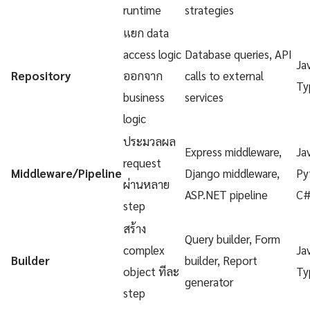
runtime
strategies
แยก data
access logic
Database queries, API
Ja
Repository
ออกจาก
calls to external
Ty
business
services
logic
ประมวลผล
Express middleware,
Ja
request
Middleware/Pipeline
Django middleware,
Py
ผ่านหลาย
ASP.NET pipeline
C
step
สร้าง
Query builder, Form
complex
Ja
Builder
builder, Report
object ทีละ
Ty
generator
step