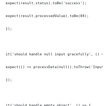
 expect(result.status).toBe('success');

 expect(result.processedValue).toBe(84);

 });

 it('should handle null input gracefully', () => 
 expect(() => processData(null)).toThrow('Input 
 });

 it('should handle empty object', () => {
