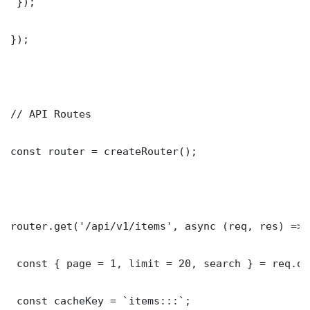
 });

});

// API Routes

const router = createRouter();

router.get('/api/v1/items', async (req, res) => {
 const { page = 1, limit = 20, search } = req.que
 const cacheKey = `items:::`;
