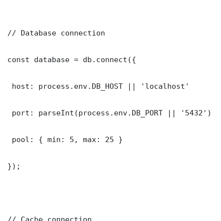
// Database connection

const database = db.connect({

 host: process.env.DB_HOST || 'localhost'

 port: parseInt(process.env.DB_PORT || '5432')

 pool: { min: 5, max: 25 }

});

// Cache connection
