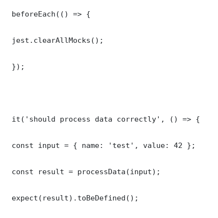
 beforeEach(() => {

 jest.clearAllMocks();

 });

 it('should process data correctly', () => {

 const input = { name: 'test', value: 42 };

 const result = processData(input);

 expect(result).toBeDefined();
