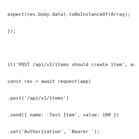
 expect(res.body.data).toBeInstanceOf(Array);

 });

 it('POST /api/v1/items should create item', asy
 const res = await request(app)

 .post('/api/v1/items')

 .send({ name: 'Test Item', value: 100 })

 .set('Authorization', `Bearer `);
