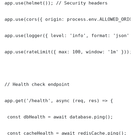
app.use(helmet()); // Security headers

app.use(cors({ origin: process.env.ALLOWED_ORIGI
app.use(logger({ level: 'info', format: 'json' })
app.use(rateLimit({ max: 100, window: '1m' }));

// Health check endpoint

app.get('/health', async (req, res) => {

 const dbHealth = await database.ping();

 const cacheHealth = await redisCache.ping();
