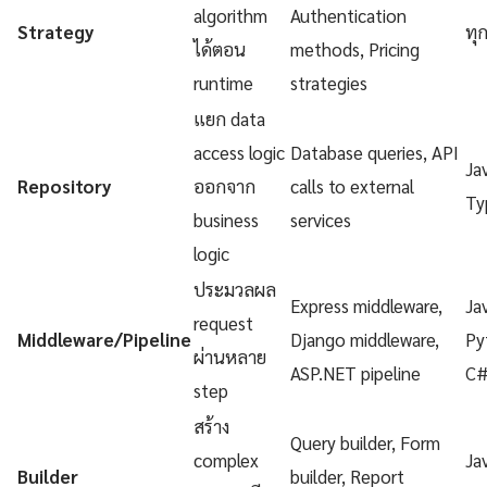
algorithm
Authentication
Strategy
ทุ
ได้ตอน
methods, Pricing
runtime
strategies
แยก data
access logic
Database queries, API
Ja
Repository
ออกจาก
calls to external
Ty
business
services
logic
ประมวลผล
Express middleware,
Ja
request
Middleware/Pipeline
Django middleware,
Py
ผ่านหลาย
ASP.NET pipeline
C
step
สร้าง
Query builder, Form
complex
Ja
Builder
builder, Report