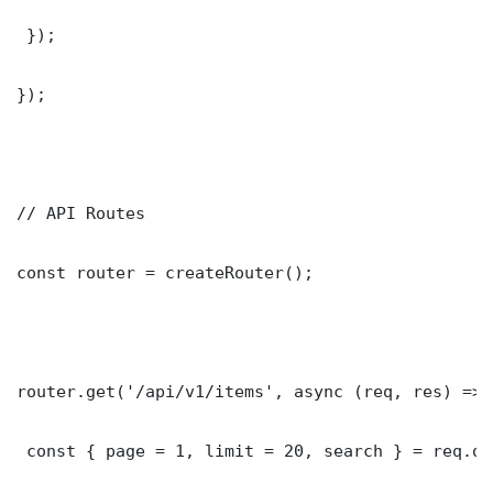
 });

});

// API Routes

const router = createRouter();

router.get('/api/v1/items', async (req, res) => {
 const { page = 1, limit = 20, search } = req.que