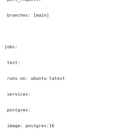
 branches: [main]

jobs:

 test:

 runs-on: ubuntu-latest

 services:

 postgres:

 image: postgres:16
