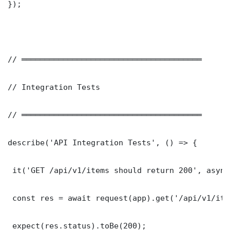
});

// ═══════════════════════════════════════

// Integration Tests

// ═══════════════════════════════════════

describe('API Integration Tests', () => {

 it('GET /api/v1/items should return 200', async
 const res = await request(app).get('/api/v1/item
 expect(res.status).toBe(200);
