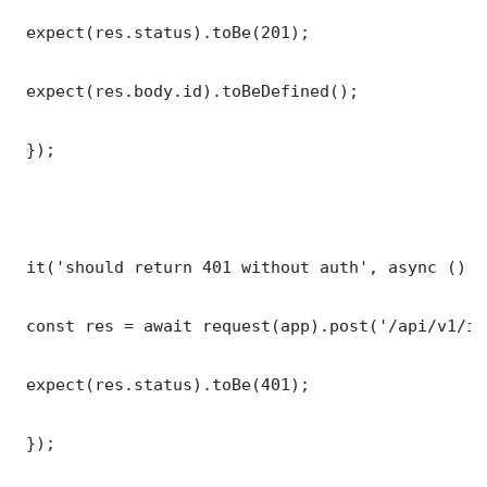
 expect(res.status).toBe(201);

 expect(res.body.id).toBeDefined();

 });

 it('should return 401 without auth', async () =>
 const res = await request(app).post('/api/v1/it
 expect(res.status).toBe(401);

 });
