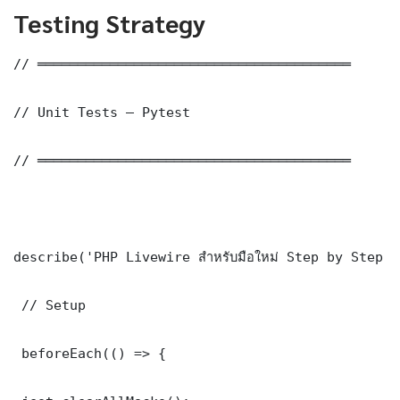
Testing Strategy
// ═══════════════════════════════════════

// Unit Tests — Pytest

// ═══════════════════════════════════════

describe('PHP Livewire สำหรับมือใหม่ Step by Step 
 // Setup

 beforeEach(() => {
