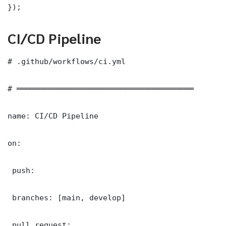
});
CI/CD Pipeline
# .github/workflows/ci.yml

# ═══════════════════════════════════════

name: CI/CD Pipeline

on:

 push:

 branches: [main, develop]

 pull_request:
