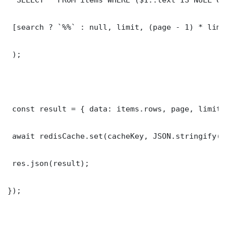
 [search ? `%%` : null, limit, (page - 1) * limit
 );

 const result = { data: items.rows, page, limit,
 await redisCache.set(cacheKey, JSON.stringify(r
 res.json(result);

});
