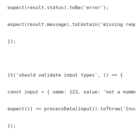
 expect(result.status).toBe('error');

 expect(result.message).toContain('missing requi
 });

 it('should validate input types', () => {

 const input = { name: 123, value: 'not a number'
 expect(() => processData(input)).toThrow('Inval
 });
