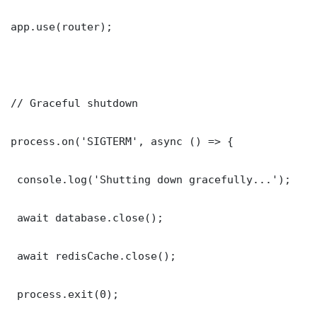
app.use(router);

// Graceful shutdown

process.on('SIGTERM', async () => {

 console.log('Shutting down gracefully...');

 await database.close();

 await redisCache.close();

 process.exit(0);
