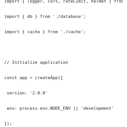
import { logger, cors, rateLimit, helmet } from 
import { db } from './database';

import { cache } from './cache';

// Initialize application

const app = createApp({

 version: '2.0.0'

 env: process.env.NODE_ENV || 'development'

});
