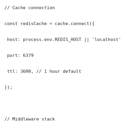
// Cache connection

const redisCache = cache.connect({

 host: process.env.REDIS_HOST || 'localhost'

 port: 6379

 ttl: 3600, // 1 hour default

});

// Middleware stack
