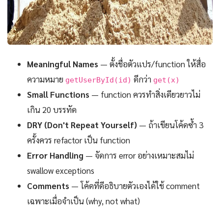
Meaningful Names
— ตั้งชื่อตัวแปร/function ให้สื่อ
ความหมาย
ดีกว่า
getUserById(id)
get(x)
Small Functions
— function ควรทำสิ่งเดียวยาวไม่
เกิน 20 บรรทัด
DRY (Don't Repeat Yourself)
— ถ้าเขียนโค้ดซ้ำ 3
ครั้งควร refactor เป็น function
Error Handling
— จัดการ error อย่างเหมาะสมไม่
swallow exceptions
Comments
— โค้ดที่ดีอธิบายตัวเองได้ใช้ comment
เฉพาะเมื่อจำเป็น (why, not what)