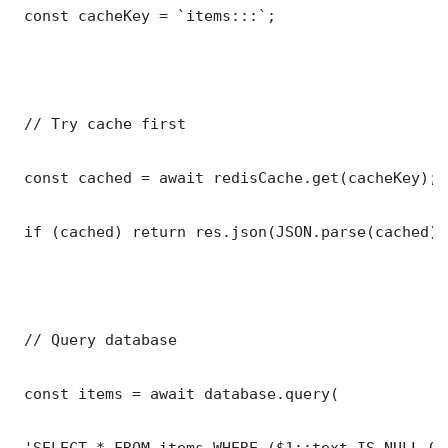
 const cacheKey = `items:::`;

 // Try cache first

 const cached = await redisCache.get(cacheKey);

 if (cached) return res.json(JSON.parse(cached));
 // Query database

 const items = await database.query(

 'SELECT * FROM items WHERE ($1::text IS NULL OR