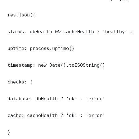
 res.json({

 status: dbHealth && cacheHealth ? 'healthy' : '
 uptime: process.uptime()

 timestamp: new Date().toISOString()

 checks: {

 database: dbHealth ? 'ok' : 'error'

 cache: cacheHealth ? 'ok' : 'error'

 }
