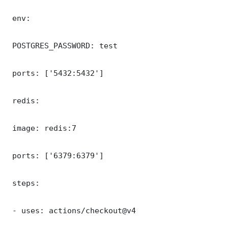
 env:

 POSTGRES_PASSWORD: test

 ports: ['5432:5432']

 redis:

 image: redis:7

 ports: ['6379:6379']

 steps:

 - uses: actions/checkout@v4
