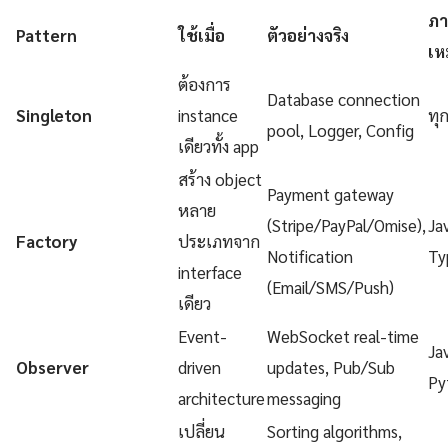
ภา
Pattern
ใช้เมื่อ
ตัวอย่างจริง
เห
ต้องการ
Database connection
Singleton
instance
ทุ
pool, Logger, Config
เดียวทั้ง app
สร้าง object
Payment gateway
หลาย
(Stripe/PayPal/Omise),
Ja
Factory
ประเภทจาก
Notification
Ty
interface
(Email/SMS/Push)
เดียว
Event-
WebSocket real-time
Ja
Observer
driven
updates, Pub/Sub
Py
architecture
messaging
เปลี่ยน
Sorting algorithms,