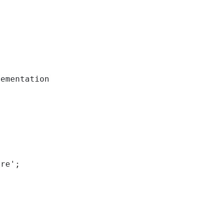
ementation

re';
