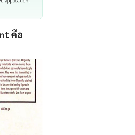
b application,
t คือ