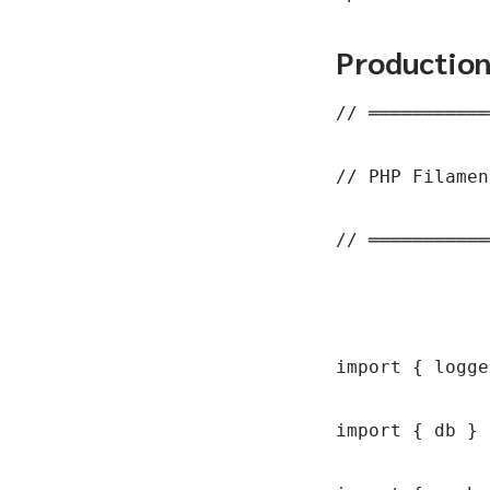
Productio
// ═══════════
// PHP Filamen
// ═══════════
import { logge
import { db } 