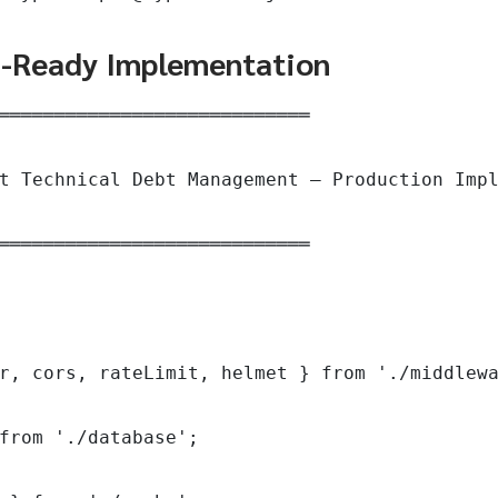
n-Ready Implementation
════════════════════════════

t Technical Debt Management — Production Impl
════════════════════════════

r, cors, rateLimit, helmet } from './middlewa
from './database';
