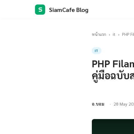
SiamCafe Blog
S
หน้าแรก
›
it
›
PHP Fi
IT
PHP Fila
คู่มือฉบั
อ.บอม
28 May 20