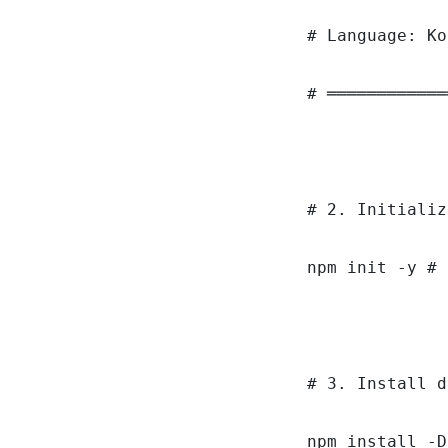
# Language: Ko
# ════════════
# 2. Initializ
npm init -y # 
# 3. Install d
npm install -D