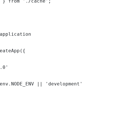
 } from './cache';

application

eateApp({

.0'

env.NODE_ENV || 'development'
