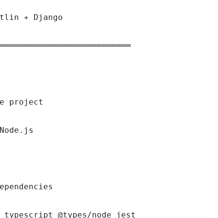
tlin + Django

═══════════════════════════

e project

Node.js

ependencies

 typescript @types/node jest