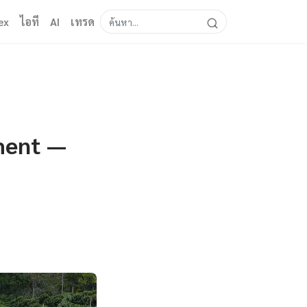
ex
ไอที
AI
เทรด
ment —