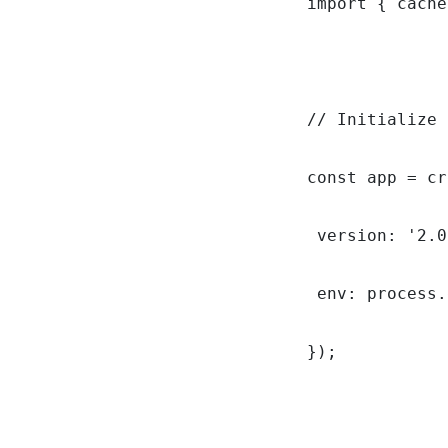
import { cache
// Initialize 
const app = cr
 version: '2.0
 env: process.
});
