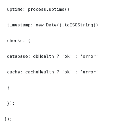
 uptime: process.uptime()

 timestamp: new Date().toISOString()

 checks: {

 database: dbHealth ? 'ok' : 'error'

 cache: cacheHealth ? 'ok' : 'error'

 }

 });

});
