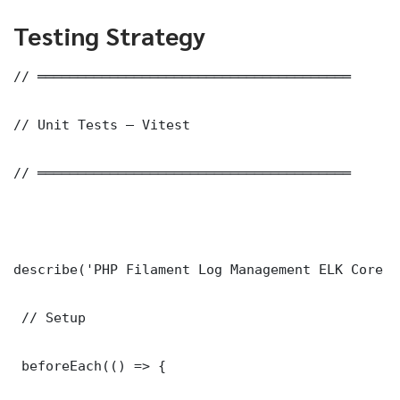
Testing Strategy
// ═══════════════════════════════════════

// Unit Tests — Vitest

// ═══════════════════════════════════════

describe('PHP Filament Log Management ELK Core F
 // Setup

 beforeEach(() => {
