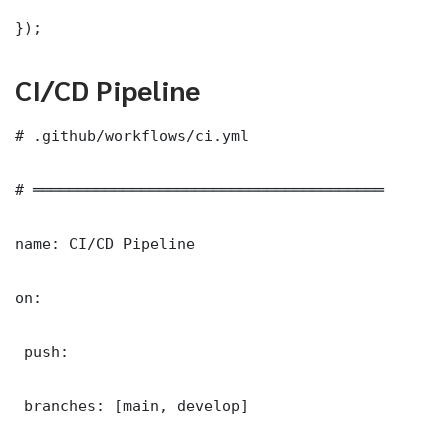
});
CI/CD Pipeline
# .github/workflows/ci.yml

# ═══════════════════════════════════════

name: CI/CD Pipeline

on:

 push:

 branches: [main, develop]
