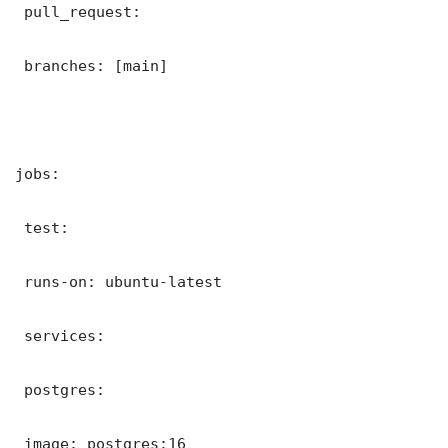
 pull_request:

 branches: [main]

jobs:

 test:

 runs-on: ubuntu-latest

 services:

 postgres:

 image: postgres:16
