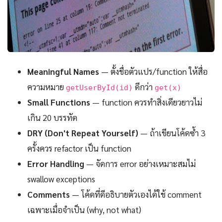
Meaningful Names
— ตั้งชื่อตัวแปร/function ให้สื่อ
ความหมาย
ดีกว่า
getUserById(id)
get(x)
Small Functions
— function ควรทำสิ่งเดียวยาวไม่
เกิน 20 บรรทัด
DRY (Don't Repeat Yourself)
— ถ้าเขียนโค้ดซ้ำ 3
ครั้งควร refactor เป็น function
Error Handling
— จัดการ error อย่างเหมาะสมไม่
swallow exceptions
Comments
— โค้ดที่ดีอธิบายตัวเองได้ใช้ comment
เฉพาะเมื่อจำเป็น (why, not what)