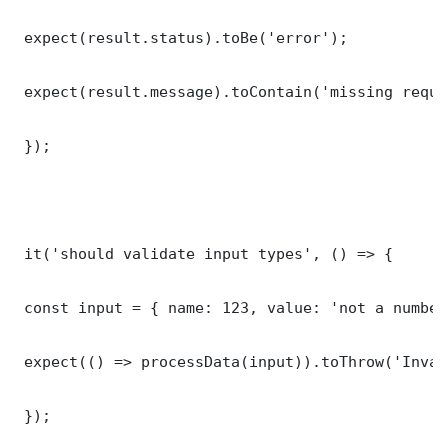
 expect(result.status).toBe('error');

 expect(result.message).toContain('missing requi
 });

 it('should validate input types', () => {

 const input = { name: 123, value: 'not a number'
 expect(() => processData(input)).toThrow('Inval
 });
