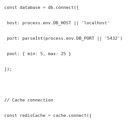
const database = db.connect({

 host: process.env.DB_HOST || 'localhost'

 port: parseInt(process.env.DB_PORT || '5432')

 pool: { min: 5, max: 25 }

});

// Cache connection

const redisCache = cache.connect({
