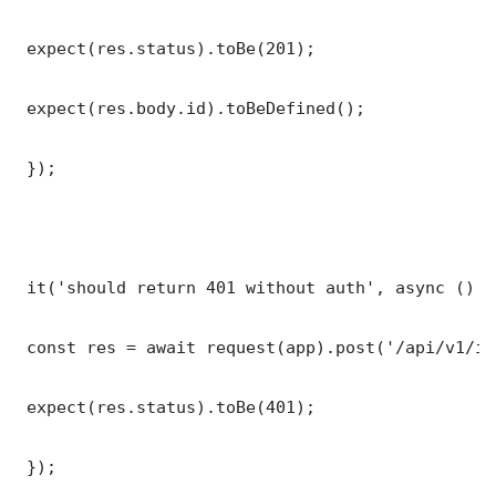
 expect(res.status).toBe(201);

 expect(res.body.id).toBeDefined();

 });

 it('should return 401 without auth', async () =>
 const res = await request(app).post('/api/v1/it
 expect(res.status).toBe(401);

 });
