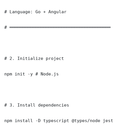
# Language: Go + Angular

# ═══════════════════════════════════════

# 2. Initialize project

npm init -y # Node.js

# 3. Install dependencies

npm install -D typescript @types/node jest