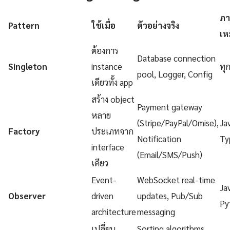
ภา
Pattern
ใช้เมื่อ
ตัวอย่างจริง
เห
ต้องการ
Database connection
Singleton
instance
ทุ
pool, Logger, Config
เดียวทั้ง app
สร้าง object
Payment gateway
หลาย
(Stripe/PayPal/Omise),
Ja
Factory
ประเภทจาก
Notification
Ty
interface
(Email/SMS/Push)
เดียว
Event-
WebSocket real-time
Ja
Observer
driven
updates, Pub/Sub
Py
architecture
messaging
เปลี่ยน
Sorting algorithms,