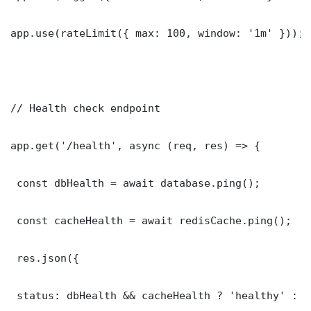
app.use(rateLimit({ max: 100, window: '1m' }));

// Health check endpoint

app.get('/health', async (req, res) => {

 const dbHealth = await database.ping();

 const cacheHealth = await redisCache.ping();

 res.json({

 status: dbHealth && cacheHealth ? 'healthy' : '