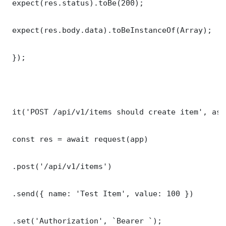
 expect(res.status).toBe(200);

 expect(res.body.data).toBeInstanceOf(Array);

 });

 it('POST /api/v1/items should create item', asy
 const res = await request(app)

 .post('/api/v1/items')

 .send({ name: 'Test Item', value: 100 })

 .set('Authorization', `Bearer `);
