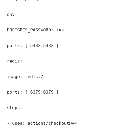
 env:

 POSTGRES_PASSWORD: test

 ports: ['5432:5432']

 redis:

 image: redis:7

 ports: ['6379:6379']

 steps:

 - uses: actions/checkout@v4
