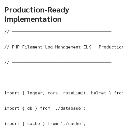
Production-Ready
Implementation
// ═══════════════════════════════════════

// PHP Filament Log Management ELK — Production 
// ═══════════════════════════════════════

import { logger, cors, rateLimit, helmet } from 
import { db } from './database';

import { cache } from './cache';
