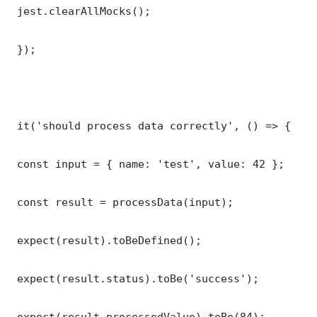
 jest.clearAllMocks();

 });

 it('should process data correctly', () => {

 const input = { name: 'test', value: 42 };

 const result = processData(input);

 expect(result).toBeDefined();

 expect(result.status).toBe('success');

 expect(result.processedValue).toBe(84);
