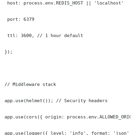
 host: process.env.REDIS_HOST || 'localhost'

 port: 6379

 ttl: 3600, // 1 hour default

});

// Middleware stack

app.use(helmet()); // Security headers

app.use(cors({ origin: process.env.ALLOWED_ORIGI
app.use(logger({ level: 'info', format: 'json' })