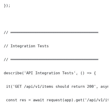
});

// ═══════════════════════════════════════

// Integration Tests

// ═══════════════════════════════════════

describe('API Integration Tests', () => {

 it('GET /api/v1/items should return 200', async
 const res = await request(app).get('/api/v1/item