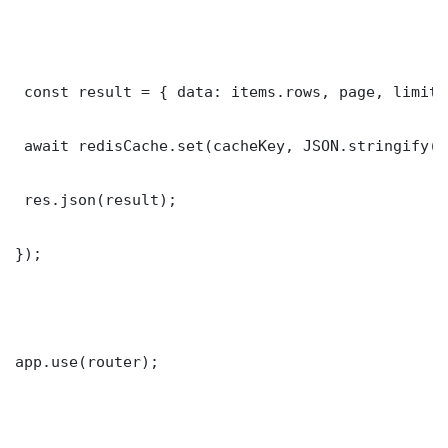
 const result = { data: items.rows, page, limit,
 await redisCache.set(cacheKey, JSON.stringify(r
 res.json(result);

});

app.use(router);
