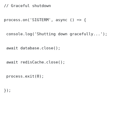
// Graceful shutdown

process.on('SIGTERM', async () => {

 console.log('Shutting down gracefully...');

 await database.close();

 await redisCache.close();

 process.exit(0);

});
