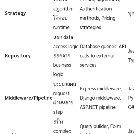
algorithm
Authentication
Strategy
ทุ
ได้ตอน
methods, Pricing
runtime
strategies
แยก data
access logic
Database queries, API
Ja
Repository
ออกจาก
calls to external
Ty
business
services
logic
ประมวลผล
Express middleware,
Ja
request
Middleware/Pipeline
Django middleware,
Py
ผ่านหลาย
ASP.NET pipeline
C
step
สร้าง
Query builder, Form
complex
Ja