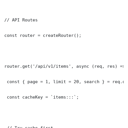
// API Routes

const router = createRouter();

router.get('/api/v1/items', async (req, res) => {
 const { page = 1, limit = 20, search } = req.que
 const cacheKey = `items:::`;

 // Try cache first
