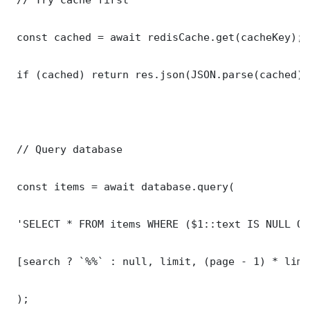
 const cached = await redisCache.get(cacheKey);

 if (cached) return res.json(JSON.parse(cached));
 // Query database

 const items = await database.query(

 'SELECT * FROM items WHERE ($1::text IS NULL OR
 [search ? `%%` : null, limit, (page - 1) * limit
 );
