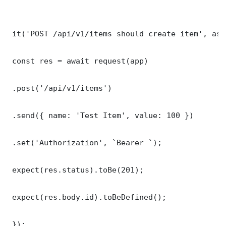
 it('POST /api/v1/items should create item', asy
 const res = await request(app)

 .post('/api/v1/items')

 .send({ name: 'Test Item', value: 100 })

 .set('Authorization', `Bearer `);

 expect(res.status).toBe(201);

 expect(res.body.id).toBeDefined();

 });
