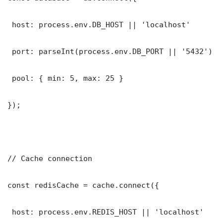
 host: process.env.DB_HOST || 'localhost'

 port: parseInt(process.env.DB_PORT || '5432')

 pool: { min: 5, max: 25 }

});

// Cache connection

const redisCache = cache.connect({

 host: process.env.REDIS_HOST || 'localhost'
