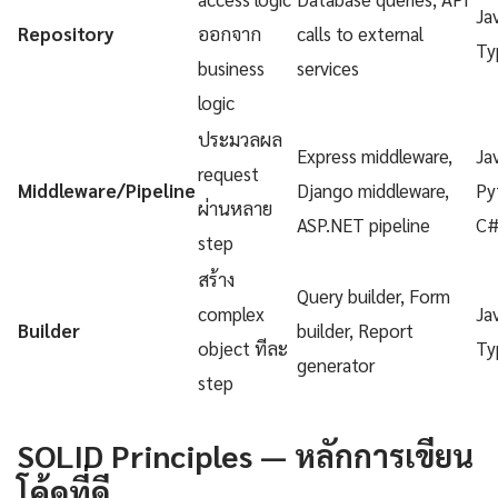
Ja
Repository
ออกจาก
calls to external
Ty
business
services
logic
ประมวลผล
Express middleware,
Ja
request
Middleware/Pipeline
Django middleware,
Py
ผ่านหลาย
ASP.NET pipeline
C
step
สร้าง
Query builder, Form
complex
Ja
Builder
builder, Report
object ทีละ
Ty
generator
step
SOLID Principles — หลักการเขียน
โค้ดที่ดี