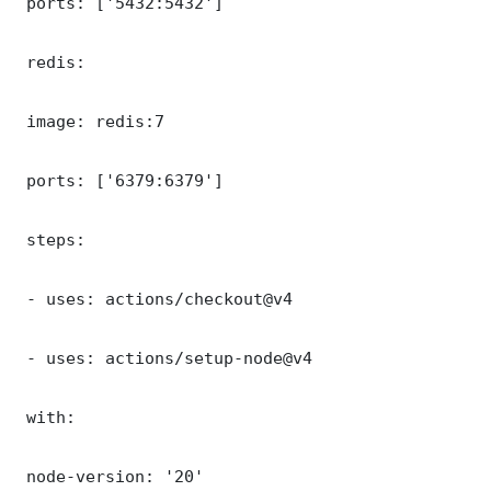
 ports: ['5432:5432']

 redis:

 image: redis:7

 ports: ['6379:6379']

 steps:

 - uses: actions/checkout@v4

 - uses: actions/setup-node@v4

 with:

 node-version: '20'
