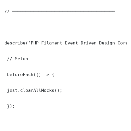
// ═══════════════════════════════════════

describe('PHP Filament Event Driven Design Core 
 // Setup

 beforeEach(() => {

 jest.clearAllMocks();

 });
