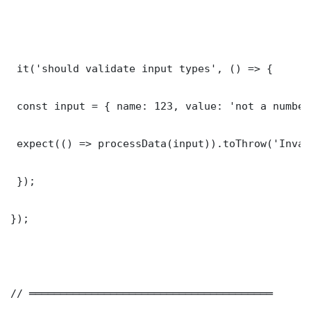
 it('should validate input types', () => {

 const input = { name: 123, value: 'not a number'
 expect(() => processData(input)).toThrow('Inval
 });

});

// ═══════════════════════════════════════
