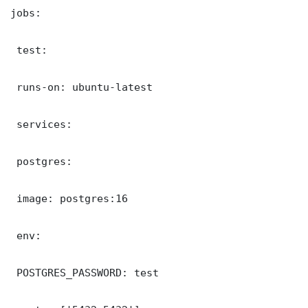
jobs:

 test:

 runs-on: ubuntu-latest

 services:

 postgres:

 image: postgres:16

 env:

 POSTGRES_PASSWORD: test
