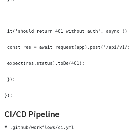
 it('should return 401 without auth', async () =>
 const res = await request(app).post('/api/v1/it
 expect(res.status).toBe(401);

 });

});
CI/CD Pipeline
# .github/workflows/ci.yml
