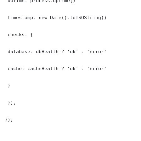
 uptime: process.uptime()

 timestamp: new Date().toISOString()

 checks: {

 database: dbHealth ? 'ok' : 'error'

 cache: cacheHealth ? 'ok' : 'error'

 }

 });

});
