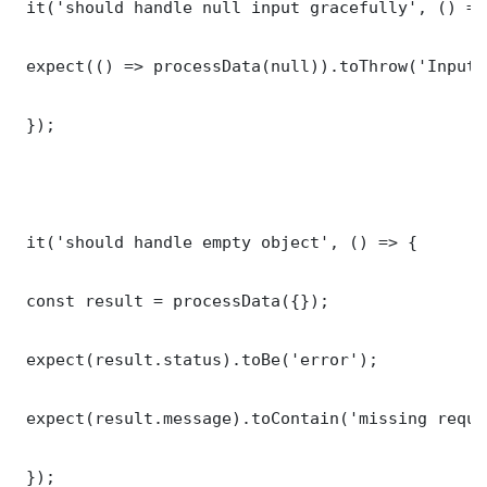
 it('should handle null input gracefully', () => 
 expect(() => processData(null)).toThrow('Input 
 });

 it('should handle empty object', () => {

 const result = processData({});

 expect(result.status).toBe('error');

 expect(result.message).toContain('missing requi
 });
