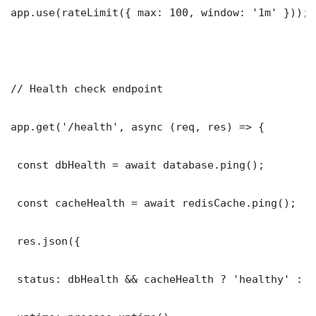
app.use(rateLimit({ max: 100, window: '1m' }));

// Health check endpoint

app.get('/health', async (req, res) => {

 const dbHealth = await database.ping();

 const cacheHealth = await redisCache.ping();

 res.json({

 status: dbHealth && cacheHealth ? 'healthy' : '