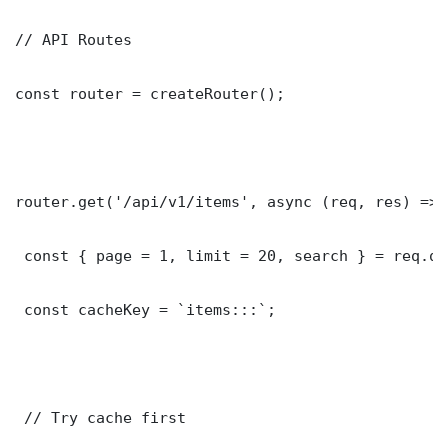
// API Routes

const router = createRouter();

router.get('/api/v1/items', async (req, res) => {
 const { page = 1, limit = 20, search } = req.que
 const cacheKey = `items:::`;

 // Try cache first
