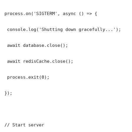
process.on('SIGTERM', async () => {

 console.log('Shutting down gracefully...');

 await database.close();

 await redisCache.close();

 process.exit(0);

});

// Start server
