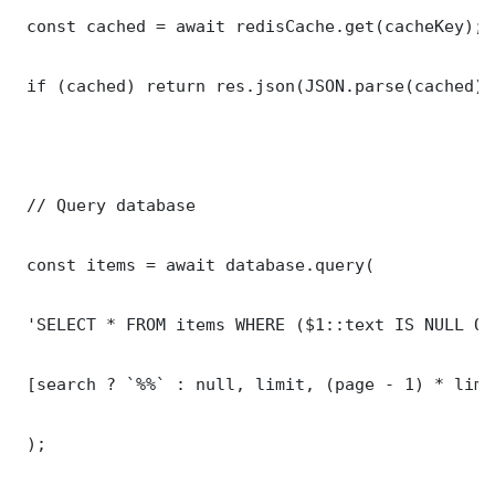
 const cached = await redisCache.get(cacheKey);

 if (cached) return res.json(JSON.parse(cached));
 // Query database

 const items = await database.query(

 'SELECT * FROM items WHERE ($1::text IS NULL OR
 [search ? `%%` : null, limit, (page - 1) * limit
 );
