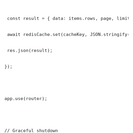
 const result = { data: items.rows, page, limit,
 await redisCache.set(cacheKey, JSON.stringify(r
 res.json(result);

});

app.use(router);

// Graceful shutdown
