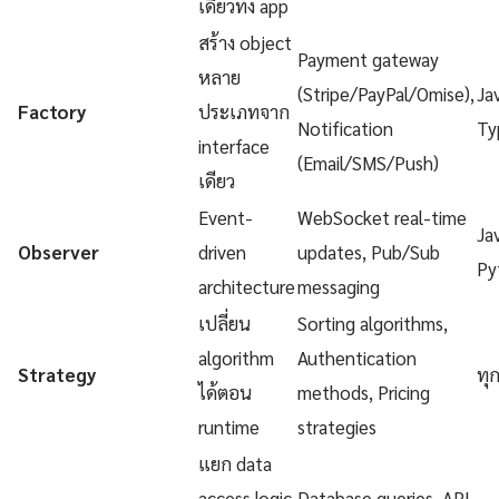
เดียวทั้ง app
สร้าง object
Payment gateway
หลาย
(Stripe/PayPal/Omise),
Ja
Factory
ประเภทจาก
Notification
Ty
interface
(Email/SMS/Push)
เดียว
Event-
WebSocket real-time
Ja
Observer
driven
updates, Pub/Sub
Py
architecture
messaging
เปลี่ยน
Sorting algorithms,
algorithm
Authentication
Strategy
ทุ
ได้ตอน
methods, Pricing
runtime
strategies
แยก data
access logic
Database queries, API