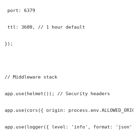
 port: 6379

 ttl: 3600, // 1 hour default

});

// Middleware stack

app.use(helmet()); // Security headers

app.use(cors({ origin: process.env.ALLOWED_ORIGI
app.use(logger({ level: 'info', format: 'json' })