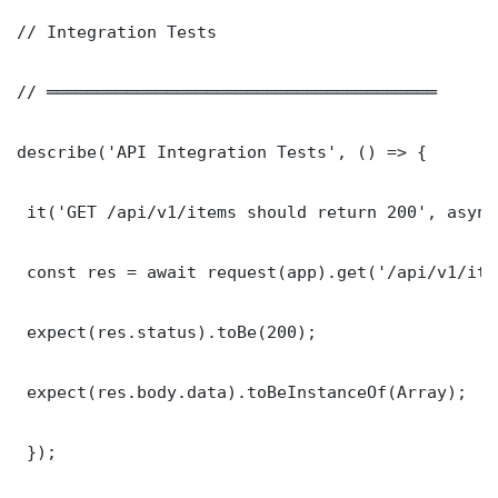
// Integration Tests

// ═══════════════════════════════════════

describe('API Integration Tests', () => {

 it('GET /api/v1/items should return 200', async
 const res = await request(app).get('/api/v1/item
 expect(res.status).toBe(200);

 expect(res.body.data).toBeInstanceOf(Array);

 });
