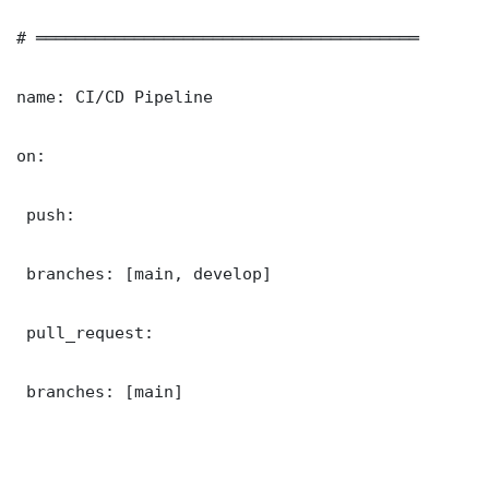
# ═══════════════════════════════════════

name: CI/CD Pipeline

on:

 push:

 branches: [main, develop]

 pull_request:

 branches: [main]
