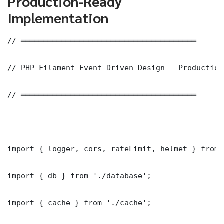
Production-Ready
Implementation
// ═══════════════════════════════════════

// PHP Filament Event Driven Design — Production
// ═══════════════════════════════════════

import { logger, cors, rateLimit, helmet } from 
import { db } from './database';

import { cache } from './cache';
