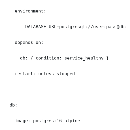
    environment:

      - DATABASE_URL=postgresql://user:pass@db:5
    depends_on:

      db: { condition: service_healthy }

    restart: unless-stopped

  db:

    image: postgres:16-alpine
