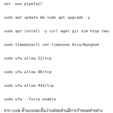
set -euo pipefail

sudo apt update && sudo apt upgrade -y

sudo apt install -y curl wget git vim htop tmux j
sudo timedatectl set-timezone Asia/Bangkok

sudo ufw allow 22/tcp

sudo ufw allow 80/tcp

sudo ufw allow 443/tcp

sudo ufw --force enable
จาก code ด้านบนจะเห็นว่าแต่ละส่วนมีการกำหนดค่าอย่าง