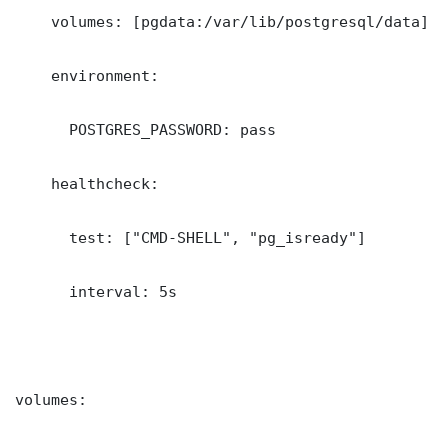
    volumes: [pgdata:/var/lib/postgresql/data]

    environment:

      POSTGRES_PASSWORD: pass

    healthcheck:

      test: ["CMD-SHELL", "pg_isready"]

      interval: 5s

volumes:
