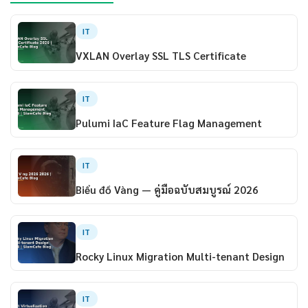
IT
VXLAN Overlay SSL TLS Certificate
IT
Pulumi IaC Feature Flag Management
IT
Biểu đồ Vàng — คู่มือฉบับสมบูรณ์ 2026
IT
Rocky Linux Migration Multi-tenant Design
IT