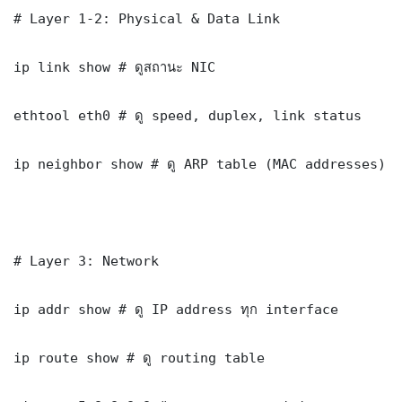
# Layer 1-2: Physical & Data Link

ip link show # ดูสถานะ NIC

ethtool eth0 # ดู speed, duplex, link status

ip neighbor show # ดู ARP table (MAC addresses)

# Layer 3: Network

ip addr show # ดู IP address ทุก interface

ip route show # ดู routing table
