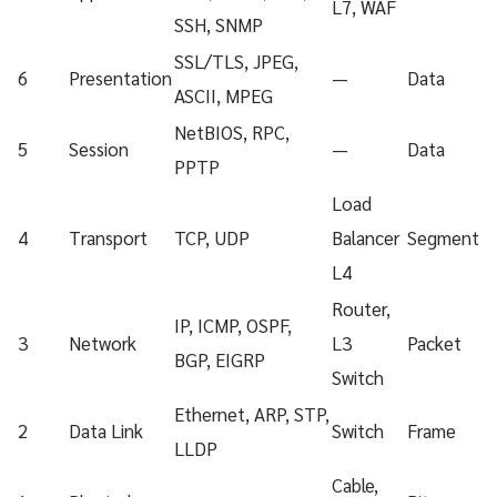
L7, WAF
SSH, SNMP
SSL/TLS, JPEG,
6
Presentation
—
Data
ASCII, MPEG
NetBIOS, RPC,
5
Session
—
Data
PPTP
Load
4
Transport
TCP, UDP
Balancer
Segment
L4
Router,
IP, ICMP, OSPF,
3
Network
L3
Packet
BGP, EIGRP
Switch
Ethernet, ARP, STP,
2
Data Link
Switch
Frame
LLDP
Cable,