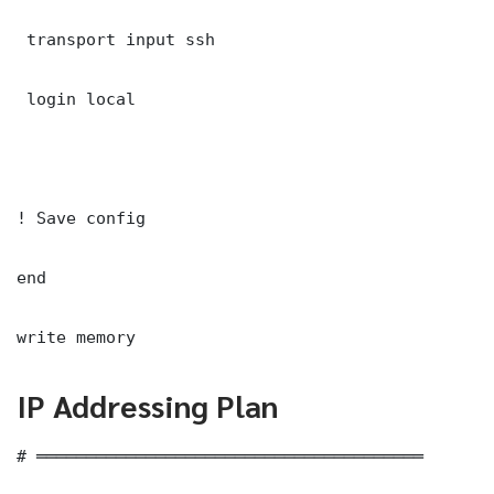
 transport input ssh

 login local

! Save config

end

write memory
IP Addressing Plan
# ═══════════════════════════════════════
