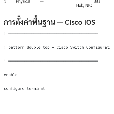
1
Physical
—
Bits
Hub, NIC
การตั้งค่าพื้นฐาน — Cisco IOS
! ═══════════════════════════════════════

! pattern double top — Cisco Switch Configuration
! ═══════════════════════════════════════

enable

configure terminal
