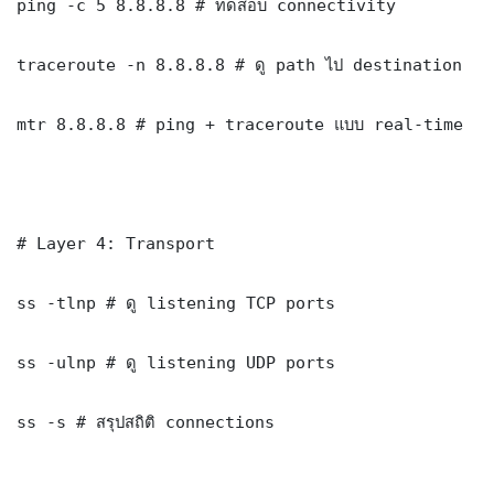
ping -c 5 8.8.8.8 # ทดสอบ connectivity

traceroute -n 8.8.8.8 # ดู path ไป destination

mtr 8.8.8.8 # ping + traceroute แบบ real-time

# Layer 4: Transport

ss -tlnp # ดู listening TCP ports

ss -ulnp # ดู listening UDP ports

ss -s # สรุปสถิติ connections
