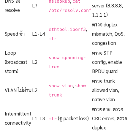
DNS ไม่
,
nslookup
cat
L7
server (8.8.8.8,
resolve
/etc/resolv.conf
1.1.1.1)
ตรวจ duplex
,
,
ethtool
iperf3
Speed ช้า
L1-L4
mismatch, QoS,
mtr
congestion
Loop
ตรวจ STP
show spanning-
(broadcast
L2
config, enable
tree
storm)
BPDU guard
ตรวจ trunk
,
show vlan
show
VLAN ไม่ผ่าน
L2
allowed vlan,
trunk
native vlan
ตรวจสาย, ตรวจ
Intermittent
L1-L3
(ดู packet loss)
CRC errors, ตรวจ
mtr
connectivity
duplex