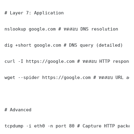
# Layer 7: Application

nslookup google.com # ทดสอบ DNS resolution

dig +short google.com # DNS query (detailed)

curl -I https://google.com # ทดสอบ HTTP response
wget --spider https://google.com # ทดสอบ URL acc
# Advanced

tcpdump -i eth0 -n port 80 # Capture HTTP packets