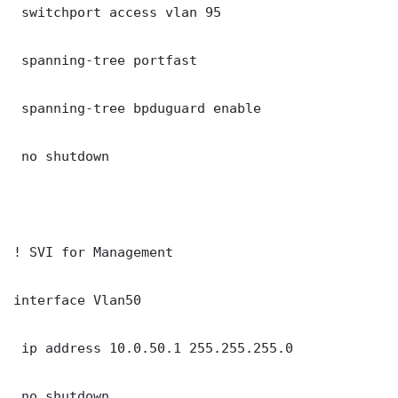
 switchport access vlan 95

 spanning-tree portfast

 spanning-tree bpduguard enable

 no shutdown

! SVI for Management

interface Vlan50

 ip address 10.0.50.1 255.255.255.0

 no shutdown
