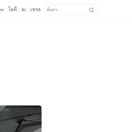
ex
ไอที
AI
เทรด