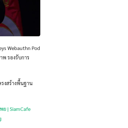
keys Webauthn Pod
รภาพ รองรับการ
ครงสร้างพื้นฐาน
รพย | SiamCafe
g