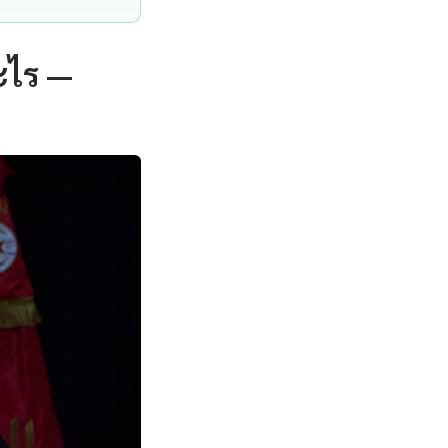
ะไร —