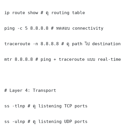
ip route show # ดู routing table

ping -c 5 8.8.8.8 # ทดสอบ connectivity

traceroute -n 8.8.8.8 # ดู path ไป destination

mtr 8.8.8.8 # ping + traceroute แบบ real-time

# Layer 4: Transport

ss -tlnp # ดู listening TCP ports

ss -ulnp # ดู listening UDP ports
