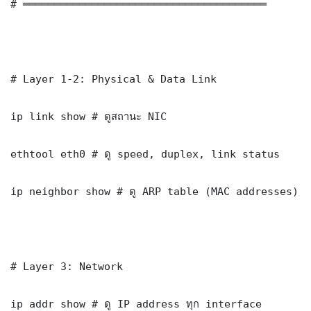
# ═══════════════════════════════════════

# Layer 1-2: Physical & Data Link

ip link show # ดูสถานะ NIC

ethtool eth0 # ดู speed, duplex, link status

ip neighbor show # ดู ARP table (MAC addresses)

# Layer 3: Network

ip addr show # ดู IP address ทุก interface
