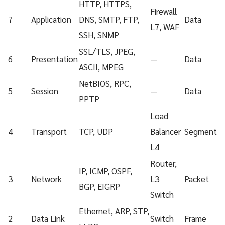
HTTP, HTTPS,
Firewall
7
Application
DNS, SMTP, FTP,
Data
L7, WAF
SSH, SNMP
SSL/TLS, JPEG,
6
Presentation
—
Data
ASCII, MPEG
NetBIOS, RPC,
5
Session
—
Data
PPTP
Load
4
Transport
TCP, UDP
Balancer
Segment
L4
Router,
IP, ICMP, OSPF,
3
Network
L3
Packet
BGP, EIGRP
Switch
Ethernet, ARP, STP,
2
Data Link
Switch
Frame