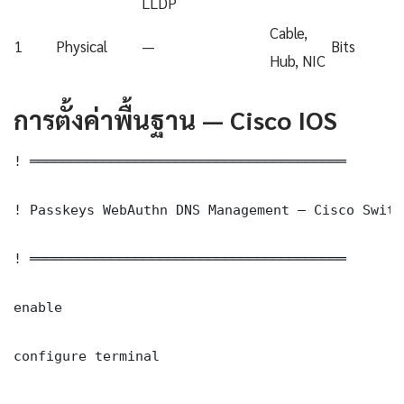
LLDP
Cable,
1
Physical
—
Bits
Hub, NIC
การตั้งค่าพื้นฐาน — Cisco IOS
! ═══════════════════════════════════════

! Passkeys WebAuthn DNS Management — Cisco Switc
! ═══════════════════════════════════════

enable

configure terminal
