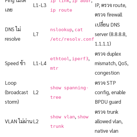
Ping ไม่ได้
,
,
ip link
ip addr
L1-L3
IP, ตรวจ route,
เลย
ip route
ตรวจ firewall
เปลี่ยน DNS
DNS ไม่
,
nslookup
cat
L7
server (8.8.8.8,
resolve
/etc/resolv.conf
1.1.1.1)
ตรวจ duplex
,
,
ethtool
iperf3
Speed ช้า
L1-L4
mismatch, QoS,
mtr
congestion
Loop
ตรวจ STP
show spanning-
(broadcast
L2
config, enable
tree
storm)
BPDU guard
ตรวจ trunk
,
show vlan
show
VLAN ไม่ผ่าน
L2
allowed vlan,
trunk
native vlan