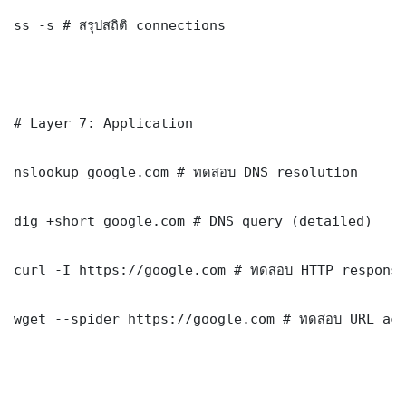
ss -s # สรุปสถิติ connections

# Layer 7: Application

nslookup google.com # ทดสอบ DNS resolution

dig +short google.com # DNS query (detailed)

curl -I https://google.com # ทดสอบ HTTP response
wget --spider https://google.com # ทดสอบ URL acc