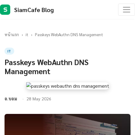
SiamCafe Blog
S
หน้าแรก
›
it
›
Passkeys WebAuthn DNS Management
IT
Passkeys WebAuthn DNS
Management
อ.บอม
28 May 2026