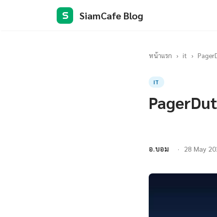
SiamCafe Blog
S
หน้าแรก
›
it
›
PagerD
IT
PagerDut
อ.บอม
28 May 20