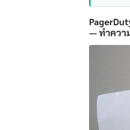
PagerDuty
— ทำความ