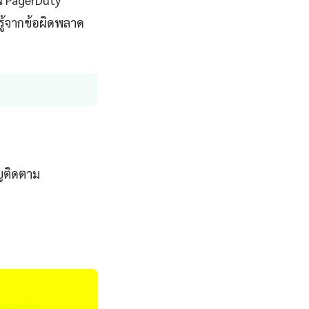
ู้จากข้อผิดพลาด
ญติดตาม