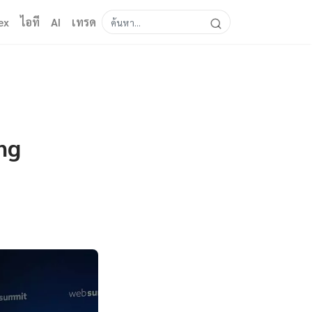
ex
ไอที
AI
เทรด
ng