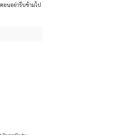
ตอนอย่ารีบข้ามไป
น PagerDuty