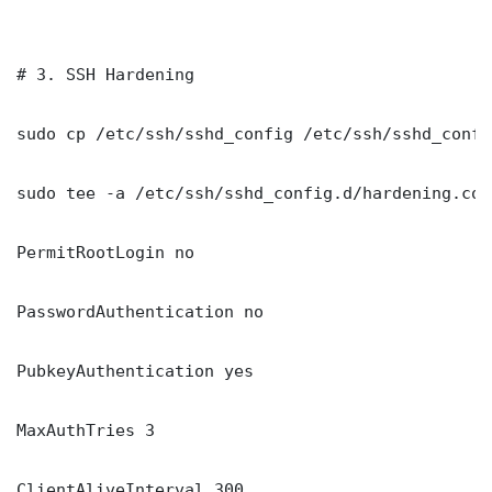
# 3. SSH Hardening

sudo cp /etc/ssh/sshd_config /etc/ssh/sshd_config
sudo tee -a /etc/ssh/sshd_config.d/hardening.con
PermitRootLogin no

PasswordAuthentication no

PubkeyAuthentication yes

MaxAuthTries 3

ClientAliveInterval 300
