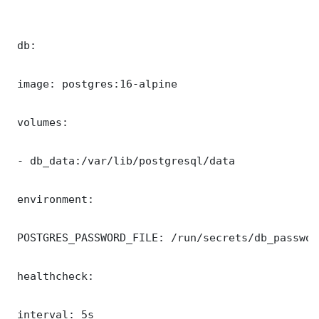
 db:

 image: postgres:16-alpine

 volumes:

 - db_data:/var/lib/postgresql/data

 environment:

 POSTGRES_PASSWORD_FILE: /run/secrets/db_password
 healthcheck:

 interval: 5s
