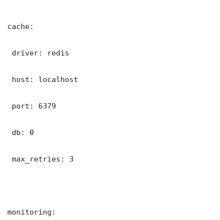
cache:

 driver: redis

 host: localhost

 port: 6379

 db: 0

 max_retries: 3

monitoring:
