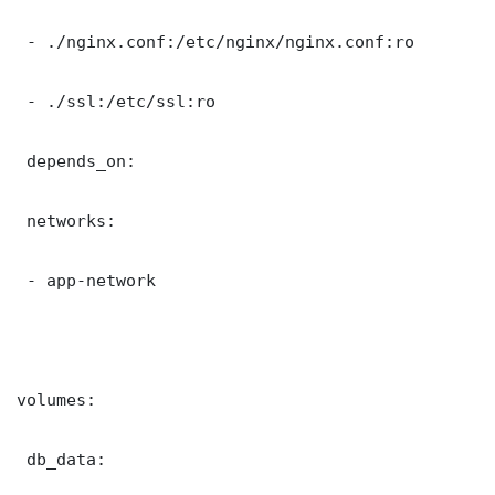
 - ./nginx.conf:/etc/nginx/nginx.conf:ro

 - ./ssl:/etc/ssl:ro

 depends_on:

 networks:

 - app-network

volumes:

 db_data:
