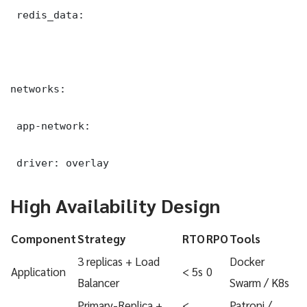
 redis_data:

networks:

 app-network:

 driver: overlay
High Availability Design
Component
Strategy
RTO
RPO
Tools
3 replicas + Load
Docker
Application
< 5s
0
Balancer
Swarm / K8s
Primary-Replica +
<
Patroni /