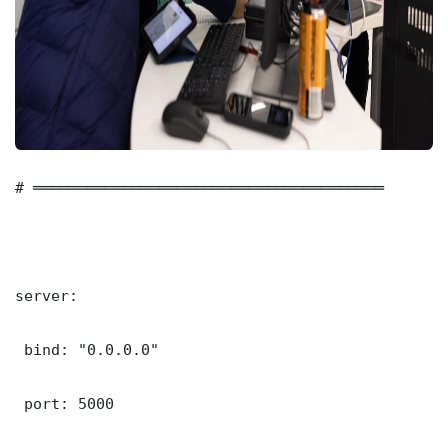
# ═══════════════════════════════════════

server:

 bind: "0.0.0.0"

 port: 5000
