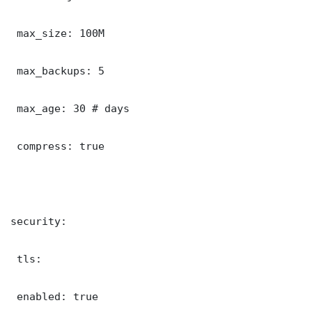
 max_size: 100M

 max_backups: 5

 max_age: 30 # days

 compress: true

security:

 tls:

 enabled: true
