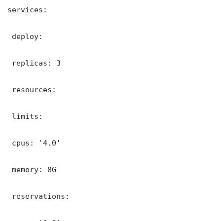
services:

 deploy:

 replicas: 3

 resources:

 limits:

 cpus: '4.0'

 memory: 8G

 reservations:
