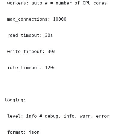
 workers: auto # = number of CPU cores

 max_connections: 10000

 read_timeout: 30s

 write_timeout: 30s

 idle_timeout: 120s

logging:

 level: info # debug, info, warn, error

 format: json
