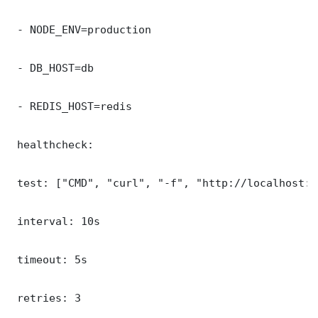
 - NODE_ENV=production

 - DB_HOST=db

 - REDIS_HOST=redis

 healthcheck:

 test: ["CMD", "curl", "-f", "http://localhost:5
 interval: 10s

 timeout: 5s

 retries: 3
