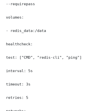
 --requirepass 

 volumes:

 - redis_data:/data

 healthcheck:

 test: ["CMD", "redis-cli", "ping"]

 interval: 5s

 timeout: 3s

 retries: 5

 networks:
