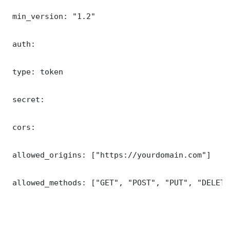
 min_version: "1.2"

 auth:

 type: token

 secret: 

 cors:

 allowed_origins: ["https://yourdomain.com"]

 allowed_methods: ["GET", "POST", "PUT", "DELETE"