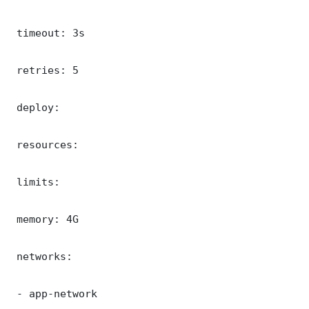
 timeout: 3s

 retries: 5

 deploy:

 resources:

 limits:

 memory: 4G

 networks:

 - app-network
