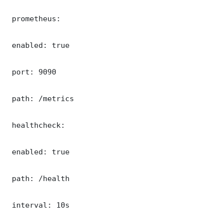
 prometheus:

 enabled: true

 port: 9090

 path: /metrics

 healthcheck:

 enabled: true

 path: /health

 interval: 10s