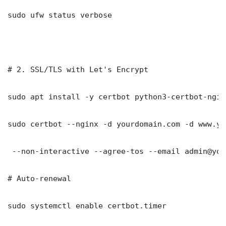
sudo ufw status verbose

# 2. SSL/TLS with Let's Encrypt

sudo apt install -y certbot python3-certbot-nginx
sudo certbot --nginx -d yourdomain.com -d www.yo
 --non-interactive --agree-tos --email admin@you
# Auto-renewal

sudo systemctl enable certbot.timer
