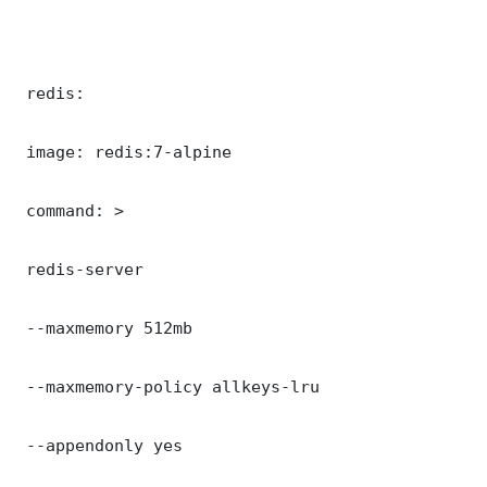
 redis:

 image: redis:7-alpine

 command: >

 redis-server

 --maxmemory 512mb

 --maxmemory-policy allkeys-lru

 --appendonly yes
