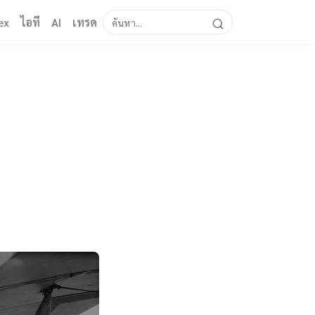
ex
ไอที
AI
เทรด