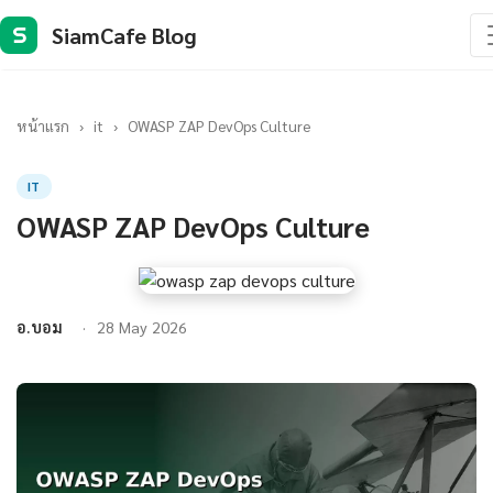
SiamCafe Blog
S
หน้าแรก
›
it
›
OWASP ZAP DevOps Culture
IT
OWASP ZAP DevOps Culture
อ.บอม
28 May 2026