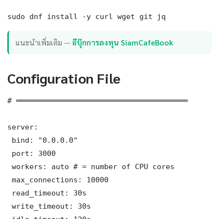
sudo dnf install -y curl wget git jq
แนะนำเพิ่มเติม —
อีบุ๊กการลงทุน SiamCafeBook
Configuration File
# ═══════════════════════════════════════

server:

 bind: "0.0.0.0"

 port: 3000

 workers: auto # = number of CPU cores

 max_connections: 10000

 read_timeout: 30s

 write_timeout: 30s
