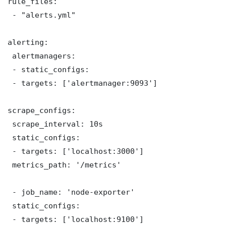
rule_files:

 - "alerts.yml"

alerting:

 alertmanagers:

 - static_configs:

 - targets: ['alertmanager:9093']

scrape_configs:

 scrape_interval: 10s

 static_configs:

 - targets: ['localhost:3000']

 metrics_path: '/metrics'

 - job_name: 'node-exporter'

 static_configs:

 - targets: ['localhost:9100']
