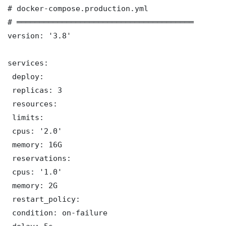
# docker-compose.production.yml

# ═══════════════════════════════════════

version: '3.8'

services:

 deploy:

 replicas: 3

 resources:

 limits:

 cpus: '2.0'

 memory: 16G

 reservations:

 cpus: '1.0'

 memory: 2G

 restart_policy:

 condition: on-failure
