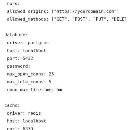
 cors:

 allowed_origins: ["https://yourdomain.com"]

 allowed_methods: ["GET", "POST", "PUT", "DELETE"
database:

 driver: postgres

 host: localhost

 port: 5432

 password: 

 max_open_conns: 25

 max_idle_conns: 5

 conn_max_lifetime: 5m

cache:

 driver: redis

 host: localhost

 port: 6379
