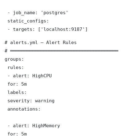
 - job_name: 'postgres'

 static_configs:

 - targets: ['localhost:9187']
# alerts.yml — Alert Rules

# ═══════════════════════════════════════

groups:

 rules:

 - alert: HighCPU

 for: 5m

 labels:

 severity: warning

 annotations:

 - alert: HighMemory

 for: 5m
