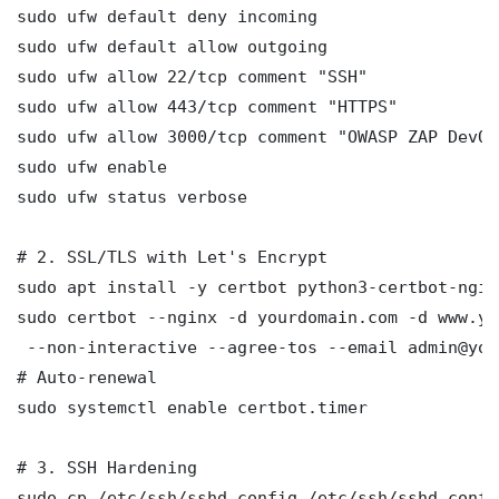
sudo ufw default deny incoming

sudo ufw default allow outgoing

sudo ufw allow 22/tcp comment "SSH"

sudo ufw allow 443/tcp comment "HTTPS"

sudo ufw allow 3000/tcp comment "OWASP ZAP DevOp
sudo ufw enable

sudo ufw status verbose

# 2. SSL/TLS with Let's Encrypt

sudo apt install -y certbot python3-certbot-nginx
sudo certbot --nginx -d yourdomain.com -d www.yo
 --non-interactive --agree-tos --email admin@you
# Auto-renewal

sudo systemctl enable certbot.timer

# 3. SSH Hardening

sudo cp /etc/ssh/sshd_config /etc/ssh/sshd_config