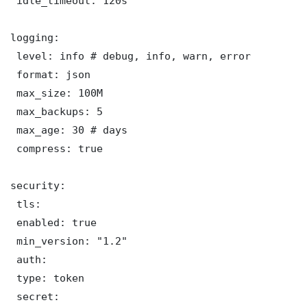
 idle_timeout: 120s

logging:

 level: info # debug, info, warn, error

 format: json

 max_size: 100M

 max_backups: 5

 max_age: 30 # days

 compress: true

security:

 tls:

 enabled: true

 min_version: "1.2"

 auth:

 type: token

 secret: 
