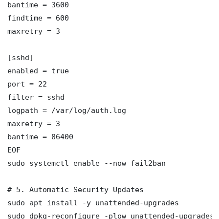
bantime = 3600

findtime = 600

maxretry = 3

[sshd]

enabled = true

port = 22

filter = sshd

logpath = /var/log/auth.log

maxretry = 3

bantime = 86400

EOF

sudo systemctl enable --now fail2ban

# 5. Automatic Security Updates

sudo apt install -y unattended-upgrades

sudo dpkg-reconfigure -plow unattended-upgrades
