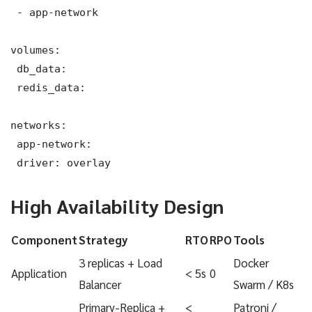
 - app-network

volumes:

 db_data:

 redis_data:

networks:

 app-network:

 driver: overlay
High Availability Design
Component
Strategy
RTO
RPO
Tools
3 replicas + Load
Docker
Application
< 5s
0
Balancer
Swarm / K8s
Primary-Replica +
<
Patroni /