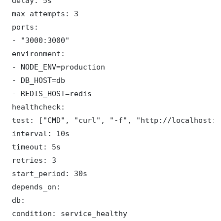
 delay: 5s

 max_attempts: 3

 ports:

 - "3000:3000"

 environment:

 - NODE_ENV=production

 - DB_HOST=db

 - REDIS_HOST=redis

 healthcheck:

 test: ["CMD", "curl", "-f", "http://localhost:3
 interval: 10s

 timeout: 5s

 retries: 3

 start_period: 30s

 depends_on:

 db:

 condition: service_healthy
