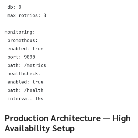
 db: 0

 max_retries: 3

monitoring:

 prometheus:

 enabled: true

 port: 9090

 path: /metrics

 healthcheck:

 enabled: true

 path: /health

 interval: 10s
Production Architecture — High
Availability Setup