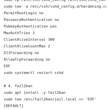
sudo tee -a /etc/ssh/sshd_config.d/hardening.con
PermitRootLogin no

PasswordAuthentication no

PubkeyAuthentication yes

MaxAuthTries 3

ClientAliveInterval 300

ClientAliveCountMax 2

X11Forwarding no

AllowTcpForwarding no

EOF

sudo systemctl restart sshd

# 4. fail2ban

sudo apt install -y fail2ban

sudo tee /etc/fail2ban/jail.local << 'EOF'

[DEFAULT]
