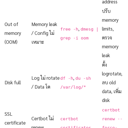
address
ปรับ
memory
Out of
Memory leak
,
limits,
free -h
dmesg |
memory
/ Config ไม่
ตรวจ
grep -i oom
(OOM)
เหมาะ
memory
leak
ตั้ง
logrotate,
Log ไม่ rotate
,
df -h
du -sh
Disk full
ลบ old
/ Data โต
/var/log/*
data, เพิ่ม
disk
certbot
SSL
Certbot ไม่
certbot
renew --
certificate
renew
certificates
force-