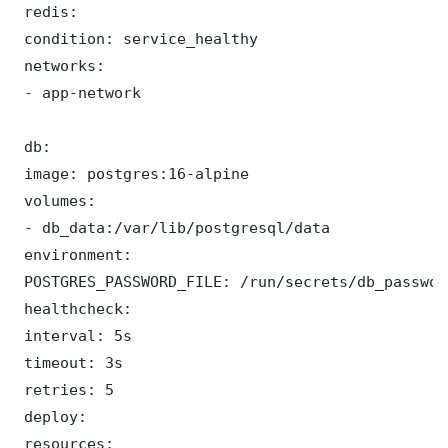
 redis:

 condition: service_healthy

 networks:

 - app-network

 db:

 image: postgres:16-alpine

 volumes:

 - db_data:/var/lib/postgresql/data

 environment:

 POSTGRES_PASSWORD_FILE: /run/secrets/db_password
 healthcheck:

 interval: 5s

 timeout: 3s

 retries: 5

 deploy:

 resources:
