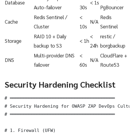
Database
< 1s
Auto-failover
30s
PgBouncer
Redis Sentinel /
<
Redis
Cache
N/A
Cluster
10s
Sentinel
RAID 10 + Daily
<
restic /
Storage
< 1h
backup to S3
24h
borgbackup
Multi-provider DNS
<
CloudFlare +
DNS
N/A
failover
60s
Route53
Security Hardening Checklist
# ═══════════════════════════════════════

# Security Hardening for OWASP ZAP DevOps Culture
# ═══════════════════════════════════════

# 1. Firewall (UFW)
