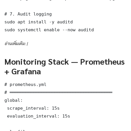
# 7. Audit logging

sudo apt install -y auditd

sudo systemctl enable --now auditd
อ่านเพิ่มเติม: |
Monitoring Stack — Prometheus
+ Grafana
# prometheus.yml

# ═══════════════════════════════════════

global:

 scrape_interval: 15s

 evaluation_interval: 15s
