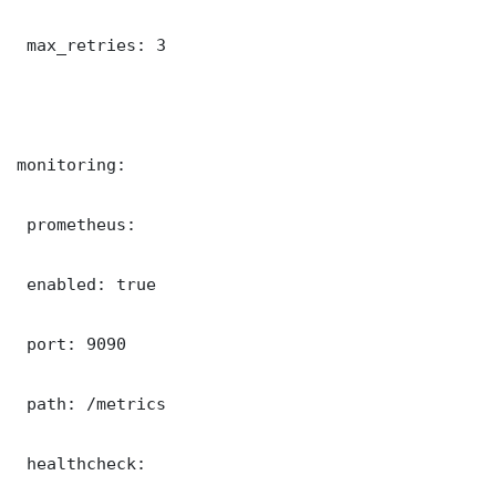
 max_retries: 3

monitoring:

 prometheus:

 enabled: true

 port: 9090

 path: /metrics

 healthcheck:
