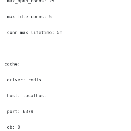
 max_open_conns: 25

 max_idle_conns: 5

 conn_max_lifetime: 5m

cache:

 driver: redis

 host: localhost

 port: 6379

 db: 0
