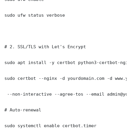
sudo ufw status verbose

# 2. SSL/TLS with Let's Encrypt

sudo apt install -y certbot python3-certbot-nginx
sudo certbot --nginx -d yourdomain.com -d www.yo
 --non-interactive --agree-tos --email admin@you
# Auto-renewal

sudo systemctl enable certbot.timer
