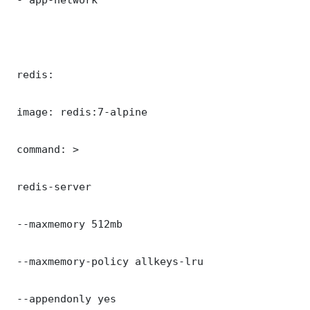
 redis:

 image: redis:7-alpine

 command: >

 redis-server

 --maxmemory 512mb

 --maxmemory-policy allkeys-lru

 --appendonly yes
