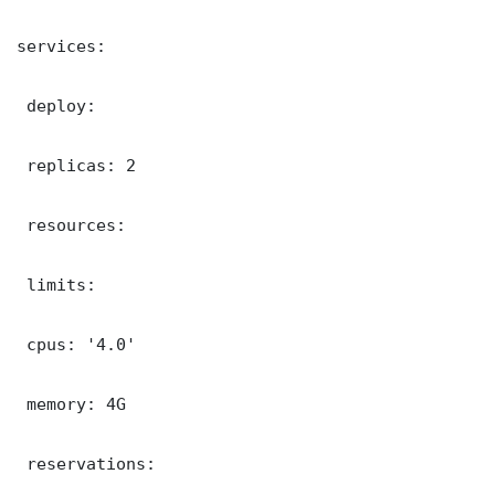
services:

 deploy:

 replicas: 2

 resources:

 limits:

 cpus: '4.0'

 memory: 4G

 reservations:
