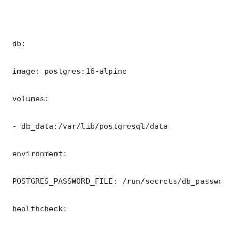
 db:

 image: postgres:16-alpine

 volumes:

 - db_data:/var/lib/postgresql/data

 environment:

 POSTGRES_PASSWORD_FILE: /run/secrets/db_password
 healthcheck:
