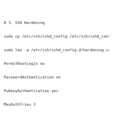
# 3. SSH Hardening

sudo cp /etc/ssh/sshd_config /etc/ssh/sshd_config
sudo tee -a /etc/ssh/sshd_config.d/hardening.con
PermitRootLogin no

PasswordAuthentication no

PubkeyAuthentication yes

MaxAuthTries 3
