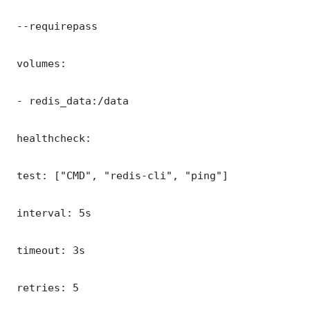
 --requirepass 

 volumes:

 - redis_data:/data

 healthcheck:

 test: ["CMD", "redis-cli", "ping"]

 interval: 5s

 timeout: 3s

 retries: 5
