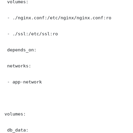
 volumes:

 - ./nginx.conf:/etc/nginx/nginx.conf:ro

 - ./ssl:/etc/ssl:ro

 depends_on:

 networks:

 - app-network

volumes:

 db_data:
