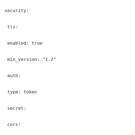
security:

 tls:

 enabled: true

 min_version: "1.2"

 auth:

 type: token

 secret: 

 cors:
