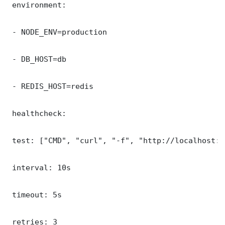
 environment:

 - NODE_ENV=production

 - DB_HOST=db

 - REDIS_HOST=redis

 healthcheck:

 test: ["CMD", "curl", "-f", "http://localhost:5
 interval: 10s

 timeout: 5s

 retries: 3
