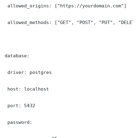
 allowed_origins: ["https://yourdomain.com"]

 allowed_methods: ["GET", "POST", "PUT", "DELETE"
database:

 driver: postgres

 host: localhost

 port: 5432

 password: 
