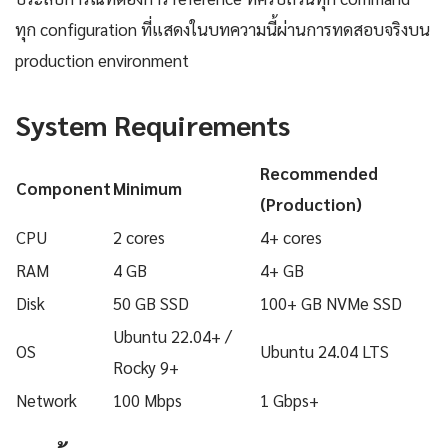
ทุก configuration ที่แสดงในบทความนี้ผ่านการทดสอบจริงบน
production environment
System Requirements
Recommended
Component
Minimum
(Production)
CPU
2 cores
4+ cores
RAM
4 GB
4+ GB
Disk
50 GB SSD
100+ GB NVMe SSD
Ubuntu 22.04+ /
OS
Ubuntu 24.04 LTS
Rocky 9+
Network
100 Mbps
1 Gbps+