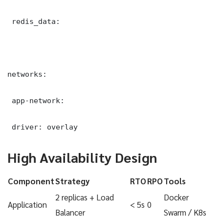
 redis_data:

networks:

 app-network:

 driver: overlay
High Availability Design
Component
Strategy
RTO
RPO
Tools
2 replicas + Load
Docker
Application
< 5s
0
Balancer
Swarm / K8s