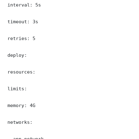
 interval: 5s

 timeout: 3s

 retries: 5

 deploy:

 resources:

 limits:

 memory: 4G

 networks:

 - app-network
