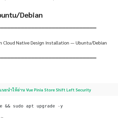
Ubuntu/Debian
═════════════════════════════
ion Cloud Native Design Installation — Ubuntu/Debian
═════════════════════════════
แนะนำให้อ่าน Vue Pinia Store Shift Left Security
e && sudo apt upgrade -y