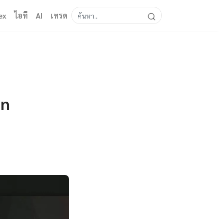
ex
ไอที
AI
เทรด
gn